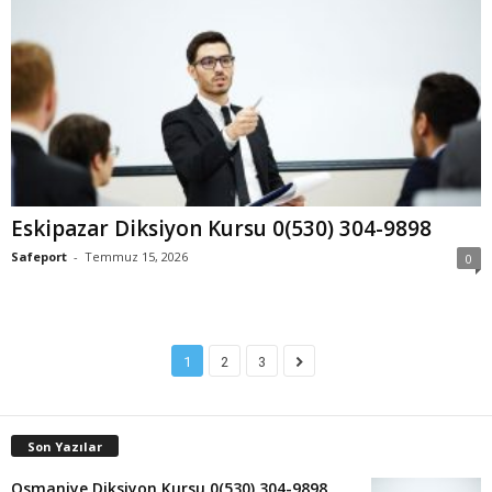
Eskipazar Diksiyon Kursu 0(530) 304-9898
Safeport
-
Temmuz 15, 2026
0
1
2
3
Son Yazılar
Osmaniye Diksiyon Kursu 0(530) 304-9898