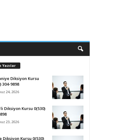
n Yazılar
niye Diksiyon Kursu
) 304-9898
z 24, 2026
li Diksiyon Kursu 0(530)
9898
z 23, 2026
 Diksiyon Kursu 0(530)