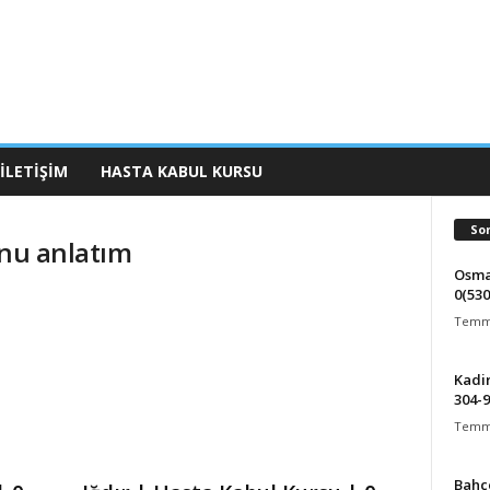
İLETIŞIM
HASTA KABUL KURSU
So
onu anlatım
Osma
0(530
Temmu
Kadir
304-
Temmu
Bahçe