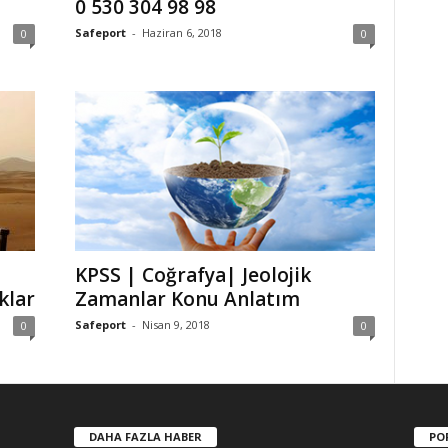
0 530 304 98 98
Safeport
-
Haziran 6, 2018
0
0
KPSS | Coğrafya| Jeolojik
klar
Zamanlar Konu Anlatım
Safeport
-
Nisan 9, 2018
0
0
DAHA FAZLA HABER
PO