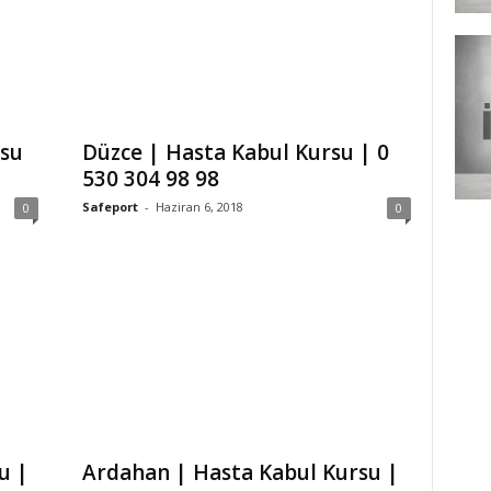
rsu
Düzce | Hasta Kabul Kursu | 0
530 304 98 98
Safeport
-
Haziran 6, 2018
0
0
u |
Ardahan | Hasta Kabul Kursu |