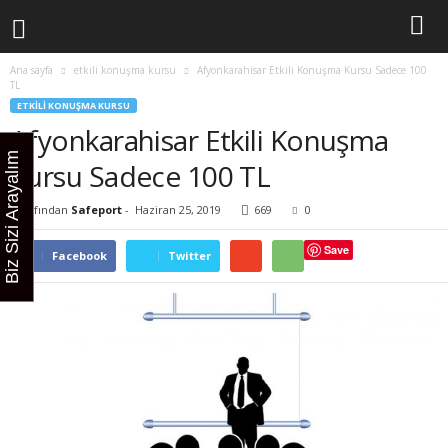
Ana sayfa
etkili konuşma kursu
Afyonkarahisar Etkili Konuşma Kursu Sadece 100
TL
ETKILI KONUŞMA KURSU
Afyonkarahisar Etkili Konuşma
Biz Sizi Arayalım
Kursu Sadece 100 TL
Tarafından
Safeport
-
Haziran 25, 2019
669
0
Save
Facebook
Twitter