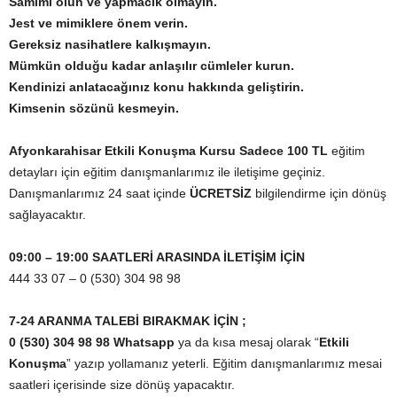
Samimi olun ve yapmacık olmayın.
Jest ve mimiklere önem verin.
Gereksiz nasihatlere kalkışmayın.
Mümkün olduğu kadar anlaşılır cümleler kurun.
Kendinizi anlatacağınız konu hakkında geliştirin.
Kimsenin sözünü kesmeyin.
Afyonkarahisar Etkili Konuşma Kursu Sadece 100 TL
eğitim
detayları için eğitim danışmanlarımız ile iletişime geçiniz.
Danışmanlarımız 24 saat içinde
ÜCRETSİZ
bilgilendirme için dönüş
sağlayacaktır.
09:00 – 19:00 SAATLERİ ARASINDA İLETİŞİM İÇİN
444 33 07 – 0 (530) 304 98 98
7-24 ARANMA TALEBİ BIRAKMAK İÇİN ;
0 (530) 304 98 98 Whatsapp
ya da kısa mesaj olarak “
Etkili
Konuşma
” yazıp yollamanız yeterli. Eğitim danışmanlarımız mesai
saatleri içerisinde size dönüş yapacaktır.