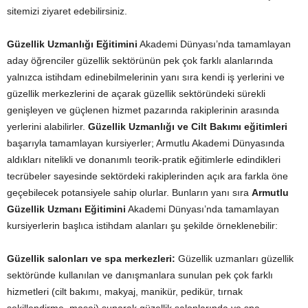
sitemizi ziyaret edebilirsiniz.
Güzellik Uzmanlığı Eğitimini
Akademi Dünyası’nda tamamlayan
aday öğrenciler güzellik sektörünün pek çok farklı alanlarında
yalnızca istihdam edinebilmelerinin yanı sıra kendi iş yerlerini ve
güzellik merkezlerini de açarak güzellik sektöründeki sürekli
genişleyen ve güçlenen hizmet pazarında rakiplerinin arasında
yerlerini alabilirler.
Güzellik Uzmanlığı ve Cilt Bakımı eğitimleri
başarıyla tamamlayan kursiyerler; Armutlu Akademi Dünyasında
aldıkları nitelikli ve donanımlı teorik-pratik eğitimlerle edindikleri
tecrübeler sayesinde sektördeki rakiplerinden açık ara farkla öne
geçebilecek potansiyele sahip olurlar. Bunların yanı sıra
Armutlu
Güzellik Uzmanı Eğitimini
Akademi Dünyası’nda tamamlayan
kursiyerlerin başlıca istihdam alanları şu şekilde örneklenebilir:
Güzellik salonları ve spa merkezleri:
Güzellik uzmanları güzellik
sektöründe kullanılan ve danışmanlara sunulan pek çok farklı
hizmetleri (cilt bakımı, makyaj, manikür, pedikür, tırnak