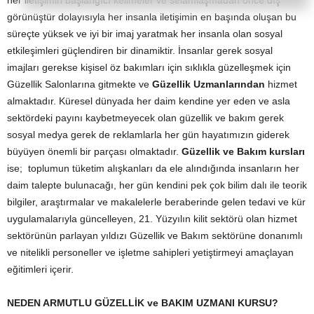
her iletişimin başlangıcı kelimeler ve selamlaşmadan önce dış
görünüştür dolayısıyla her insanla iletişimin en başında oluşan bu
süreçte yüksek ve iyi bir imaj yaratmak her insanla olan sosyal
etkileşimleri güçlendiren bir dinamiktir. İnsanlar gerek sosyal
imajları gerekse kişisel öz bakımları için sıklıkla güzelleşmek için
Güzellik Salonlarına gitmekte ve
Güzellik Uzmanlarından
hizmet
almaktadır. Küresel dünyada her daim kendine yer eden ve asla
sektördeki payını kaybetmeyecek olan güzellik ve bakım gerek
sosyal medya gerek de reklamlarla her gün hayatımızın giderek
büyüyen önemli bir parçası olmaktadır.
Güzellik ve Bakım kursları
ise; toplumun tüketim alışkanları da ele alındığında insanların her
daim talepte bulunacağı, her gün kendini pek çok bilim dalı ile teorik
bilgiler, araştırmalar ve makalelerle beraberinde gelen tedavi ve kür
uygulamalarıyla güncelleyen, 21. Yüzyılın kilit sektörü olan hizmet
sektörünün parlayan yıldızı Güzellik ve Bakım sektörüne donanımlı
ve nitelikli personeller ve işletme sahipleri yetiştirmeyi amaçlayan
eğitimleri içerir.
NEDEN ARMUTLU GÜZELLİK ve BAKIM UZMANI KURSU?