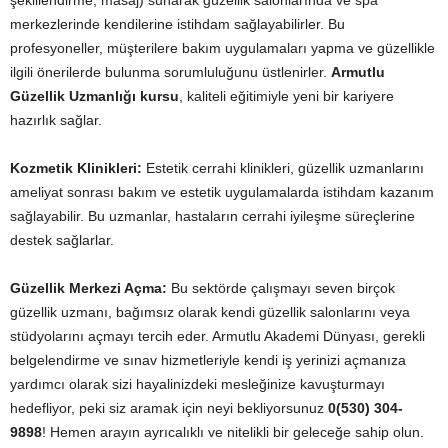
şekillendirme, masaj) sunarak güzellik salonlarında ve spa
merkezlerinde kendilerine istihdam sağlayabilirler. Bu
profesyoneller, müşterilere bakım uygulamaları yapma ve güzellikle
ilgili önerilerde bulunma sorumluluğunu üstlenirler.
Armutlu
Güzellik Uzmanlığı kursu
, kaliteli eğitimiyle yeni bir kariyere
hazırlık sağlar.
Kozmetik Klinikleri:
Estetik cerrahi klinikleri, güzellik uzmanlarını
ameliyat sonrası bakım ve estetik uygulamalarda istihdam kazanım
sağlayabilir. Bu uzmanlar, hastaların cerrahi iyileşme süreçlerine
destek sağlarlar.
Güzellik Merkezi Açma:
Bu sektörde çalışmayı seven birçok
güzellik uzmanı, bağımsız olarak kendi güzellik salonlarını veya
stüdyolarını açmayı tercih eder. Armutlu Akademi Dünyası, gerekli
belgelendirme ve sınav hizmetleriyle kendi iş yerinizi açmanıza
yardımcı olarak sizi hayalinizdeki mesleğinize kavuşturmayı
hedefliyor, peki siz aramak için neyi bekliyorsunuz
0(530) 304-
9898
! Hemen arayın ayrıcalıklı ve nitelikli bir geleceğe sahip olun.