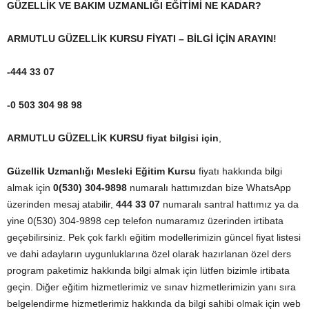
GÜZELLİK VE BAKIM UZMANLIĞI EĞİTİMİ NE KADAR?
ARMUTLU GÜZELLİK KURSU FİYATI – BİLGİ İÇİN ARAYIN!
-444 33 07
-0 503 304 98 98
ARMUTLU GÜZELLİK KURSU fiyat bilgisi için
,
Güzellik Uzmanlığı Mesleki Eğitim Kursu
fiyatı hakkında bilgi
almak için
0(530) 304-9898
numaralı hattımızdan bize WhatsApp
üzerinden mesaj atabilir,
444 33 07
numaralı santral hattımız ya da
yine 0(530) 304-9898 cep telefon numaramız üzerinden irtibata
geçebilirsiniz. Pek çok farklı eğitim modellerimizin güncel fiyat listesi
ve dahi adayların uygunluklarına özel olarak hazırlanan özel ders
program paketimiz hakkında bilgi almak için lütfen bizimle irtibata
geçin. Diğer eğitim hizmetlerimiz ve sınav hizmetlerimizin yanı sıra
belgelendirme hizmetlerimiz hakkında da bilgi sahibi olmak için web