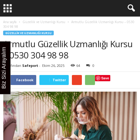
Ana sayfa
Güzellik ve Uzmanlığı Kursu
Armutlu Güzellik Uzmanlığı Kursu – 0530
304 98 98
GÜZELLIK VE UZMANLIĞI KURSU
Armutlu Güzellik Uzmanlığı Kursu
Biz Sizi Arayalım
– 0530 304 98 98
Tarafından
Safeport
-
Ekim 26, 2025
64
0
Save
Facebook
Twitter