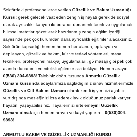
Sektördeki profesyonellerce verilen
Güzellik ve Bakım Uzmanlığı
Kursu
; gerek gelecek vaat eden zengin iş hayatı gerek de sosyal
olarak ayrıcalıklı kariyeri ile beraber donanımlı teorik ve uygulamalı
bilimsel metotlar gözetilerek hazırlanmış zengin eğitim içeriği
sayesinde pek çok kurumdan daha ayrıcalıklı eğitimler alacaksınız.
Sektörün kapsadığı hemen hemen her alanda; epilasyon ve
depilasyon, güzellik ve bakım, kür ve tedavi yöntemleri, masaj
teknikleri, profesyonel makyaj uygulamaları, g5 masajı gibi pek çok
alanda donanımlı ve nitelikli eğitimler sizi bekliyor. Hemen arayın
0(530) 304-9898
! Talebiniz doğrultusunda
Armutlu Güzellik
Uzmanı kursunda
adaylarımıza sağladığımız sınav hizmetlerimizle
Güzellik ve Cilt Bakımı Uzmanı
olarak kendi iş yerinizi açabilir,
yurt dışında mesleğinizi icra ederek layık olduğunuz parlak kariyer
hayatını yaşayabilirsiniz. Hayallerinizi ertelemeyin!
Güzellik
Uzmanı olmak
için hemen arayın ve kayıt yaptırın –
0(530)304-
9898
!
ARMUTLU
BAKIM VE GÜZELLİK UZMANLIĞI KURSU