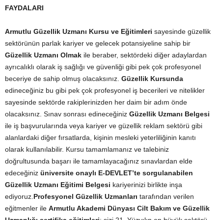
FAYDALARI
Armutlu Güzellik Uzmanı Kursu ve Eğitimleri
sayesinde güzellik
sektörünün parlak kariyer ve gelecek potansiyeline sahip bir
Güzellik Uzmanı Olmak
ile beraber, sektördeki diğer adaylardan
ayrıcalıklı olarak iş sağlığı ve güvenliği gibi pek çok profesyonel
beceriye de sahip olmuş olacaksınız.
Güzellik Kursunda
edineceğiniz bu gibi pek çok profesyonel iş becerileri ve nitelikler
sayesinde sektörde rakiplerinizden her daim bir adım önde
olacaksınız. Sınav sonrası edineceğiniz
Güzellik Uzmanı Belgesi
ile iş başvurularında veya kariyer ve güzellik reklam sektörü gibi
alanlardaki diğer fırsatlarda, kişinin mesleki yeterliliğinin kanıtı
olarak kullanılabilir. Kursu tamamlamanız ve talebiniz
doğrultusunda başarı ile tamamlayacağınız sınavlardan elde
edeceğiniz
üniversite onaylı E-DEVLET’te sorgulanabilen
Güzellik Uzmanı Eğitimi Belgesi
kariyerinizi birlikte inşa
ediyoruz.
Profesyonel Güzellik Uzmanları
tarafından verilen
eğitmenler ile
Armutlu Akademi Dünyası Cilt Bakım ve Güzellik