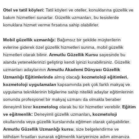
Otel ve tatil köyleri:
Tatil köyleri ve oteller, konuklarına güzellik ve
bakım hizmetleri sunarlar. Güzellik uzmanları, bu tesislerde
konuklara hizmet verme fırsatına sahip olabilirler.
Mobil güzellik uzmanlığı:
Bağımsız bir şekilde müşterilerin
evlerine giderek özel güzellik hizmetleri sunma, mobil güzellik
hizmetleri olarak bilinir.
Armutlu Güzellik Kursu
sayesinde bu
alanda yeteneklerinizi geliştirip kendi işinizi kurabilirsiniz. Güzellik
uzmanları adaylarının
Armutlu Akademi Dünyası Güzellik
Uzmanlığı Eğitimlerinde
almış olacağı
kozmetoloji eğitimleri
,
kozmetoloji uygulamaları
kapsamında pek çok farklı makyaj ve
uygulama tekniklerinin bilgilerine sahip nitelikli adaylar eğitimlerinin
sonunda profesyonel bir makyaj uzmanı da olmakla beraber
deneyimli birer
kozmetolog
olarak bu tür hizmetler verebilir.
Eğitim
ve eğitmenlik:
Deneyimli güzellik uzmanları
, kozmetoloji
okullarında veya güzellik kurslarında eğitmen olarak çalışabilirler.
Armutlu Güzellik Uzmanlığı kursu
, size belgelendirme ve
istihdam fırsatları sunarak eğitmenlik kariyerinize adım atmanıza