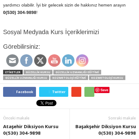
yardımcı olabilir. İyi bir gelecek sizin de hakkınız hemen arayın
0(530) 304-9898
!
Sosyal Medyada Kurs İçeriklerimizi
Görebilirsiniz:
ETİKETLER
GÜZELLIK KURSU
GÜZELLIK UZMANLIĞI EĞITIMI
GÜZELLIK UZMANLIĞI KURSU
KOZMETOLOJI EĞITIMI
KOZMETOLOJI KURSU
Save
Facebook
Twitter
Önceki makale
Sonraki makale
Ataşehir Diksiyon Kursu
Başakşehir Diksiyon Kursu
0(530) 304-9898
0(530) 304-9898