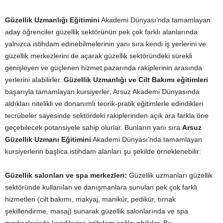
Güzellik Uzmanlığı Eğitimini
Akademi Dünyası’nda tamamlayan
aday öğrenciler güzellik sektörünün pek çok farklı alanlarında
yalnızca istihdam edinebilmelerinin yanı sıra kendi iş yerlerini ve
güzellik merkezlerini de açarak güzellik sektöründeki sürekli
genişleyen ve güçlenen hizmet pazarında rakiplerinin arasında
yerlerini alabilirler.
Güzellik Uzmanlığı ve Cilt Bakımı eğitimleri
başarıyla tamamlayan kursiyerler; Arsuz Akademi Dünyasında
aldıkları nitelikli ve donanımlı teorik-pratik eğitimlerle edindikleri
tecrübeler sayesinde sektördeki rakiplerinden açık ara farkla öne
geçebilecek potansiyele sahip olurlar. Bunların yanı sıra
Arsuz
Güzellik Uzmanı Eğitimini
Akademi Dünyası’nda tamamlayan
kursiyerlerin başlıca istihdam alanları şu şekilde örneklenebilir:
Güzellik salonları ve spa merkezleri:
Güzellik uzmanları güzellik
sektöründe kullanılan ve danışmanlara sunulan pek çok farklı
hizmetleri (cilt bakımı, makyaj, manikür, pedikür, tırnak
şekillendirme, masaj) sunarak güzellik salonlarında ve spa