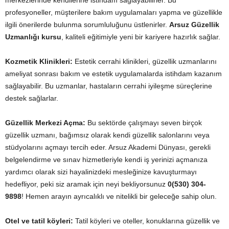
merkezlerinde kendilerine istihdam sağlayabilirler. Bu
profesyoneller, müşterilere bakım uygulamaları yapma ve güzellikle
ilgili önerilerde bulunma sorumluluğunu üstlenirler.
Arsuz Güzellik
Uzmanlığı kursu
, kaliteli eğitimiyle yeni bir kariyere hazırlık sağlar.
Kozmetik Klinikleri:
Estetik cerrahi klinikleri, güzellik uzmanlarını
ameliyat sonrası bakım ve estetik uygulamalarda istihdam kazanım
sağlayabilir. Bu uzmanlar, hastaların cerrahi iyileşme süreçlerine
destek sağlarlar.
Güzellik Merkezi Açma:
Bu sektörde çalışmayı seven birçok
güzellik uzmanı, bağımsız olarak kendi güzellik salonlarını veya
stüdyolarını açmayı tercih eder. Arsuz Akademi Dünyası, gerekli
belgelendirme ve sınav hizmetleriyle kendi iş yerinizi açmanıza
yardımcı olarak sizi hayalinizdeki mesleğinize kavuşturmayı
hedefliyor, peki siz aramak için neyi bekliyorsunuz
0(530) 304-
9898
! Hemen arayın ayrıcalıklı ve nitelikli bir geleceğe sahip olun.
Otel ve tatil köyleri:
Tatil köyleri ve oteller, konuklarına güzellik ve