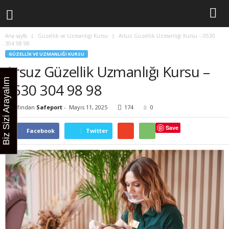
Ana sayfa
Güzellik ve Uzmanlığı Kursu
Arsuz Güzellik Uzmanlığı Kursu – 0530
304 98 98
GÜZELLIK VE UZMANLIĞI KURSU
Arsuz Güzellik Uzmanlığı Kursu –
Biz Sizi Arayalım
0530 304 98 98
Tarafından
Safeport
-
Mayıs 11, 2025
174
0
Save
Facebook
Twitter