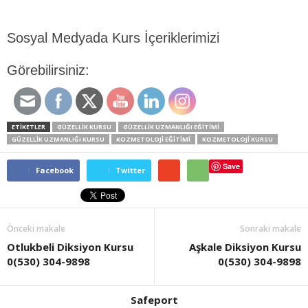
Sosyal Medyada Kurs İçeriklerimizi
Görebilirsiniz:
ETİKETLER
GÜZELLIK KURSU
GÜZELLIK UZMANLIĞI EĞITIMI
GÜZELLIK UZMANLIĞI KURSU
KOZMETOLOJI EĞITIMI
KOZMETOLOJI KURSU
Save
Facebook
Twitter
Önceki makale
Sonraki makale
Otlukbeli Diksiyon Kursu
Aşkale Diksiyon Kursu
0(530) 304-9898
0(530) 304-9898
Safeport