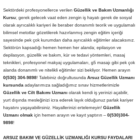
Sektördeki profesyonellerce verilen
Güzellik ve Bakım Uzmanlığı
Kursu
; gerek gelecek vaat eden zengin iş hayatı gerek de sosyal
olarak ayrıcalıklı kariyeri ile beraber donanımlı teorik ve uygulamalı
bilimsel metotlar gözetilerek hazırlanmış zengin eğitim içeriği
sayesinde pek çok kurumdan daha ayrıcalıklı eğitimler alacaksınız.
Sektörün kapsadığı hemen hemen her alanda; epilasyon ve
depilasyon, güzellik ve bakım, kür ve tedavi yöntemleri, masaj
teknikleri, profesyonel makyaj uygulamaları, g5 masajı gibi pek çok
alanda donanımlı ve nitelikli eğitimler sizi bekliyor. Hemen arayın
0(530) 304-9898
! Talebiniz doğrultusunda
Arsuz Güzellik Uzmanı
kursunda
adaylarımıza sağladığımız sınav hizmetlerimizle
Güzellik ve Cilt Bakımı Uzmanı
olarak kendi iş yerinizi açabilir,
yurt dışında mesleğinizi icra ederek layık olduğunuz parlak kariyer
hayatını yaşayabilirsiniz. Hayallerinizi ertelemeyin!
Güzellik
Uzmanı olmak
için hemen arayın ve kayıt yaptırın –
0(530)304-
9898
!
ARSUZ
BAKIM VE GÜZELLİK UZMANLIĞI KURSU FAYDALARI