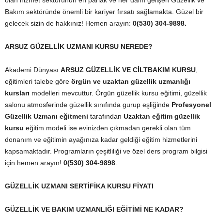
olan hizmet sektörünün en parlak ve her daim gelişen Güzellik ve
Bakım sektöründe önemli bir kariyer fırsatı sağlamakta. Güzel bir
gelecek sizin de hakkınız! Hemen arayın:
0(530) 304-9898.
ARSUZ GÜZELLİK UZMANI KURSU NEREDE?
Akademi Dünyası
ARSUZ GÜZELLİK VE CİLTBAKIM KURSU
,
eğitimleri talebe göre
örgün ve uzaktan güzellik uzmanlığı
kursları
modelleri mevcuttur. Örgün güzellik kursu eğitimi, güzellik
salonu atmosferinde güzellik sınıfında gurup eşliğinde
Profesyonel
Güzellik Uzmanı eğitmeni
tarafından
Uzaktan eğitim güzellik
kursu
eğitim modeli ise evinizden çıkmadan gerekli olan tüm
donanım ve eğitimin ayağınıza kadar geldiği eğitim hizmetlerini
kapsamaktadır. Programların çeşitliliği ve özel ders program bilgisi
için hemen arayın!
0(530) 304-9898
.
GÜZELLİK UZMANI SERTİFİKA KURSU FİYATI
GÜZELLİK VE BAKIM UZMANLIĞI EĞİTİMİ NE KADAR?