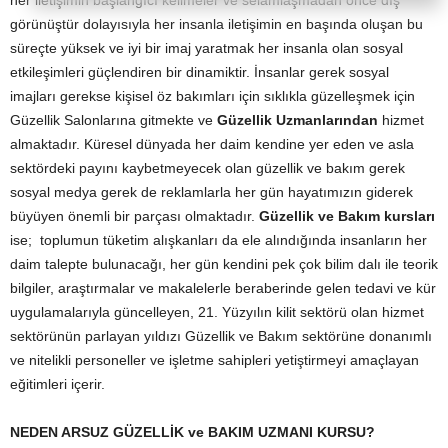
her iletişimin başlangıcı kelimeler ve selamlaşmadan önce dış
görünüştür dolayısıyla her insanla iletişimin en başında oluşan bu
süreçte yüksek ve iyi bir imaj yaratmak her insanla olan sosyal
etkileşimleri güçlendiren bir dinamiktir. İnsanlar gerek sosyal
imajları gerekse kişisel öz bakımları için sıklıkla güzelleşmek için
Güzellik Salonlarına gitmekte ve
Güzellik Uzmanlarından
hizmet
almaktadır. Küresel dünyada her daim kendine yer eden ve asla
sektördeki payını kaybetmeyecek olan güzellik ve bakım gerek
sosyal medya gerek de reklamlarla her gün hayatımızın giderek
büyüyen önemli bir parçası olmaktadır.
Güzellik ve Bakım kursları
ise; toplumun tüketim alışkanları da ele alındığında insanların her
daim talepte bulunacağı, her gün kendini pek çok bilim dalı ile teorik
bilgiler, araştırmalar ve makalelerle beraberinde gelen tedavi ve kür
uygulamalarıyla güncelleyen, 21. Yüzyılın kilit sektörü olan hizmet
sektörünün parlayan yıldızı Güzellik ve Bakım sektörüne donanımlı
ve nitelikli personeller ve işletme sahipleri yetiştirmeyi amaçlayan
eğitimleri içerir.
NEDEN ARSUZ GÜZELLİK ve BAKIM UZMANI KURSU?