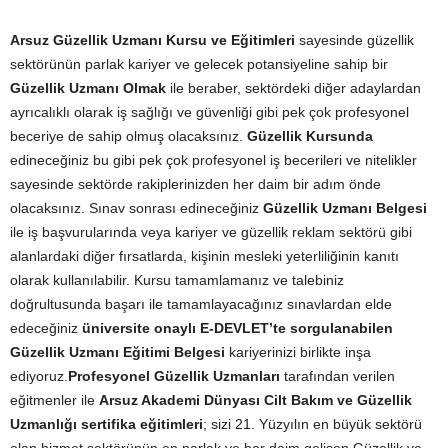
Arsuz Güzellik Uzmanı Kursu ve Eğitimleri
sayesinde güzellik
sektörünün parlak kariyer ve gelecek potansiyeline sahip bir
Güzellik Uzmanı Olmak
ile beraber, sektördeki diğer adaylardan
ayrıcalıklı olarak iş sağlığı ve güvenliği gibi pek çok profesyonel
beceriye de sahip olmuş olacaksınız.
Güzellik Kursunda
edineceğiniz bu gibi pek çok profesyonel iş becerileri ve nitelikler
sayesinde sektörde rakiplerinizden her daim bir adım önde
olacaksınız. Sınav sonrası edineceğiniz
Güzellik Uzmanı Belgesi
ile iş başvurularında veya kariyer ve güzellik reklam sektörü gibi
alanlardaki diğer fırsatlarda, kişinin mesleki yeterliliğinin kanıtı
olarak kullanılabilir. Kursu tamamlamanız ve talebiniz
doğrultusunda başarı ile tamamlayacağınız sınavlardan elde
edeceğiniz
üniversite onaylı E-DEVLET’te sorgulanabilen
Güzellik Uzmanı Eğitimi Belgesi
kariyerinizi birlikte inşa
ediyoruz.
Profesyonel Güzellik Uzmanları
tarafından verilen
eğitmenler ile
Arsuz Akademi Dünyası Cilt Bakım ve Güzellik
Uzmanlığı sertifika eğitimleri
; sizi 21. Yüzyılın en büyük sektörü