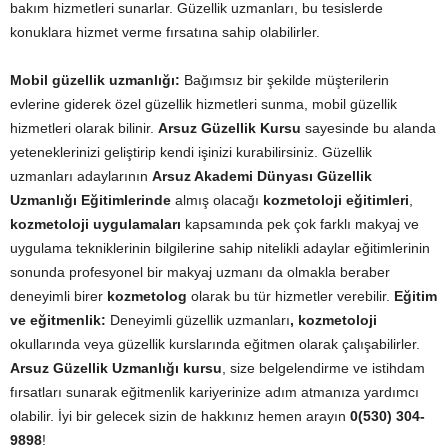
bakım hizmetleri sunarlar. Güzellik uzmanları, bu tesislerde
konuklara hizmet verme fırsatına sahip olabilirler.
Mobil güzellik uzmanlığı:
Bağımsız bir şekilde müşterilerin
evlerine giderek özel güzellik hizmetleri sunma, mobil güzellik
hizmetleri olarak bilinir.
Arsuz Güzellik Kursu
sayesinde bu alanda
yeteneklerinizi geliştirip kendi işinizi kurabilirsiniz. Güzellik
uzmanları adaylarının
Arsuz Akademi Dünyası Güzellik
Uzmanlığı Eğitimlerinde
almış olacağı
kozmetoloji eğitimleri
,
kozmetoloji uygulamaları
kapsamında pek çok farklı makyaj ve
uygulama tekniklerinin bilgilerine sahip nitelikli adaylar eğitimlerinin
sonunda profesyonel bir makyaj uzmanı da olmakla beraber
deneyimli birer
kozmetolog
olarak bu tür hizmetler verebilir.
Eğitim
ve eğitmenlik:
Deneyimli güzellik uzmanları
, kozmetoloji
okullarında veya güzellik kurslarında eğitmen olarak çalışabilirler.
Arsuz Güzellik Uzmanlığı kursu
, size belgelendirme ve istihdam
fırsatları sunarak eğitmenlik kariyerinize adım atmanıza yardımcı
olabilir. İyi bir gelecek sizin de hakkınız hemen arayın
0(530) 304-
9898
!