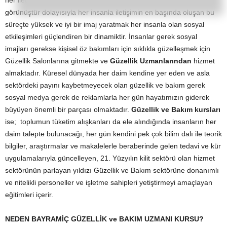
her iletişimin başlangıcı kelimeler ve selamlaşmadan önce dış
görünüştür dolayısıyla her insanla iletişimin en başında oluşan bu
süreçte yüksek ve iyi bir imaj yaratmak her insanla olan sosyal
etkileşimleri güçlendiren bir dinamiktir. İnsanlar gerek sosyal
imajları gerekse kişisel öz bakımları için sıklıkla güzelleşmek için
Güzellik Salonlarına gitmekte ve
Güzellik Uzmanlarından
hizmet
almaktadır. Küresel dünyada her daim kendine yer eden ve asla
sektördeki payını kaybetmeyecek olan güzellik ve bakım gerek
sosyal medya gerek de reklamlarla her gün hayatımızın giderek
büyüyen önemli bir parçası olmaktadır.
Güzellik ve Bakım kursları
ise; toplumun tüketim alışkanları da ele alındığında insanların her
daim talepte bulunacağı, her gün kendini pek çok bilim dalı ile teorik
bilgiler, araştırmalar ve makalelerle beraberinde gelen tedavi ve kür
uygulamalarıyla güncelleyen, 21. Yüzyılın kilit sektörü olan hizmet
sektörünün parlayan yıldızı Güzellik ve Bakım sektörüne donanımlı
ve nitelikli personeller ve işletme sahipleri yetiştirmeyi amaçlayan
eğitimleri içerir.
NEDEN BAYRAMİÇ GÜZELLİK ve BAKIM UZMANI KURSU?