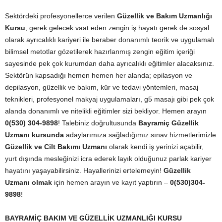
Sektördeki profesyonellerce verilen
Güzellik ve Bakım Uzmanlığı
Kursu
; gerek gelecek vaat eden zengin iş hayatı gerek de sosyal
olarak ayrıcalıklı kariyeri ile beraber donanımlı teorik ve uygulamalı
bilimsel metotlar gözetilerek hazırlanmış zengin eğitim içeriği
sayesinde pek çok kurumdan daha ayrıcalıklı eğitimler alacaksınız.
Sektörün kapsadığı hemen hemen her alanda; epilasyon ve
depilasyon, güzellik ve bakım, kür ve tedavi yöntemleri, masaj
teknikleri, profesyonel makyaj uygulamaları, g5 masajı gibi pek çok
alanda donanımlı ve nitelikli eğitimler sizi bekliyor. Hemen arayın
0(530) 304-9898
! Talebiniz doğrultusunda
Bayramiç Güzellik
Uzmanı kursunda
adaylarımıza sağladığımız sınav hizmetlerimizle
Güzellik ve Cilt Bakımı Uzmanı
olarak kendi iş yerinizi açabilir,
yurt dışında mesleğinizi icra ederek layık olduğunuz parlak kariyer
hayatını yaşayabilirsiniz. Hayallerinizi ertelemeyin!
Güzellik
Uzmanı olmak
için hemen arayın ve kayıt yaptırın –
0(530)304-
9898
!
BAYRAMİÇ
BAKIM VE GÜZELLİK UZMANLIĞI KURSU