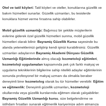
Otel ve tatil köyleri:
Tatil köyleri ve oteller, konuklarına güzellik ve
bakım hizmetleri sunarlar. Güzellik uzmanları, bu tesislerde
konuklara hizmet verme fırsatına sahip olabilirler.
Mobil güzellik uzmanlığı:
Bağımsız bir şekilde müşterilerin
evlerine giderek özel güzellik hizmetleri sunma, mobil güzellik
hizmetleri olarak bilinir.
Bayramiç Güzellik Kursu
sayesinde bu
alanda yeteneklerinizi geliştirip kendi işinizi kurabilirsiniz. Güzellik
uzmanları adaylarının
Bayramiç Akademi Dünyası Güzellik
Uzmanlığı Eğitimlerinde
almış olacağı
kozmetoloji eğitimleri
,
kozmetoloji uygulamaları
kapsamında pek çok farklı makyaj ve
uygulama tekniklerinin bilgilerine sahip nitelikli adaylar eğitimlerinin
sonunda profesyonel bir makyaj uzmanı da olmakla beraber
deneyimli birer
kozmetolog
olarak bu tür hizmetler verebilir.
Eğitim
ve eğitmenlik:
Deneyimli güzellik uzmanları
, kozmetoloji
okullarında veya güzellik kurslarında eğitmen olarak çalışabilirler.
Bayramiç Güzellik Uzmanlığı kursu
, size belgelendirme ve
istihdam fırsatları sunarak eğitmenlik kariyerinize adım atmanıza