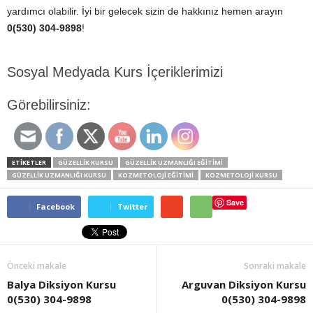
yardımcı olabilir. İyi bir gelecek sizin de hakkınız hemen arayın
0(530) 304-9898
!
Sosyal Medyada Kurs İçeriklerimizi
Görebilirsiniz:
ETİKETLER
GÜZELLIK KURSU
GÜZELLIK UZMANLIĞI EĞITIMI
GÜZELLIK UZMANLIĞI KURSU
KOZMETOLOJI EĞITIMI
KOZMETOLOJI KURSU
Save
Facebook
Twitter
Önceki makale
Sonraki makale
Balya Diksiyon Kursu
Arguvan Diksiyon Kursu
0(530) 304-9898
0(530) 304-9898