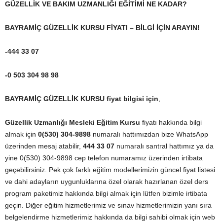
GÜZELLİK VE BAKIM UZMANLIĞI EĞİTİMİ NE KADAR?
BAYRAMİÇ GÜZELLİK KURSU FİYATI – BİLGİ İÇİN ARAYIN!
-444 33 07
-0 503 304 98 98
BAYRAMİÇ GÜZELLİK KURSU fiyat bilgisi için
,
Güzellik Uzmanlığı Mesleki Eğitim Kursu
fiyatı hakkında bilgi
almak için
0(530) 304-9898
numaralı hattımızdan bize WhatsApp
üzerinden mesaj atabilir,
444 33 07
numaralı santral hattımız ya da
yine 0(530) 304-9898 cep telefon numaramız üzerinden irtibata
geçebilirsiniz. Pek çok farklı eğitim modellerimizin güncel fiyat listesi
ve dahi adayların uygunluklarına özel olarak hazırlanan özel ders
program paketimiz hakkında bilgi almak için lütfen bizimle irtibata
geçin. Diğer eğitim hizmetlerimiz ve sınav hizmetlerimizin yanı sıra
belgelendirme hizmetlerimiz hakkında da bilgi sahibi olmak için web