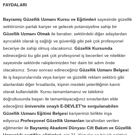
FAYDALARI
Bayramiç Güzellik Uzmanı Kursu ve Eğitimleri
sayesinde güzellik
sektörünün parlak kariyer ve gelecek potansiyeline sahip bir
Güzellik Uzmanı Olmak
ile beraber, sektördeki diğer adaylardan
ayrıcalıklı olarak iş sağlığı ve güvenliği gibi pek çok profesyonel
beceriye de sahip olmuş olacaksınız.
Güzellik Kursunda
edineceğiniz bu gibi pek çok profesyonel iş becerileri ve nitelikler
sayesinde sektörde rakiplerinizden her daim bir adım önde
olacaksınız. Sınav sonrası edineceğiniz
Güzellik Uzmanı Belgesi
ile iş başvurularında veya kariyer ve güzellik reklam sektörü gibi
alanlardaki diğer fırsatlarda, kişinin mesleki yeterliliğinin kanıtı
olarak kullanılabilir. Kursu tamamlamanız ve talebiniz
doğrultusunda başarı ile tamamlayacağınız sınavlardan elde
edeceğiniz
üniversite onaylı E-DEVLET’te sorgulanabilen
Güzellik Uzmanı Eğitimi Belgesi
kariyerinizi birlikte inşa
ediyoruz.
Profesyonel Güzellik Uzmanları
tarafından verilen
eğitmenler ile
Bayramiç Akademi Dünyası Cilt Bakım ve Güzellik