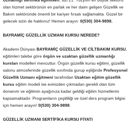
Uzmanlığı sertifika eğitimleri
; sizi 21. Yüzyılın en büyük sektörü
olan hizmet sektörünün en parlak ve her daim gelişen Güzellik ve
Bakım sektöründe önemli bir kariyer fırsatı sağlamakta. Güzel bir
gelecek sizin de hakkınız! Hemen arayın:
0(530) 304-9898.
BAYRAMİÇ GÜZELLİK UZMANI KURSU NEREDE?
Akademi Dünyası
BAYRAMİÇ GÜZELLİK VE CİLTBAKIM KURSU
,
eğitimleri talebe göre
örgün ve uzaktan güzellik uzmanlığı
kursları
modelleri mevcuttur. Örgün güzellik kursu eğitimi, güzellik
salonu atmosferinde güzellik sınıfında gurup eşliğinde
Profesyonel
Güzellik Uzmanı eğitmeni
tarafından
Uzaktan eğitim güzellik
kursu
eğitim modeli ise evinizden çıkmadan gerekli olan tüm
donanım ve eğitimin ayağınıza kadar geldiği eğitim hizmetlerini
kapsamaktadır. Programların çeşitliliği ve özel ders program bilgisi
için hemen arayın!
0(530) 304-9898
.
GÜZELLİK UZMANI SERTİFİKA KURSU FİYATI