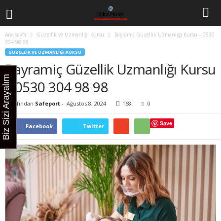
Ana sayfa
Güzellik ve Uzmanlığı Kursu
Bayramiç Güzellik Uzmanlığı Kursu – 0530
304 98 98
GÜZELLIK VE UZMANLIĞI KURSU
Bayramiç Güzellik Uzmanlığı Kursu
Biz Sizi Arayalım
– 0530 304 98 98
Tarafından
Safeport
-
Ağustos 8, 2024
168
0
Save
Facebook
Twitter