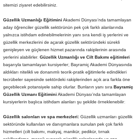
sitemizi ziyaret edebilirsiniz.
Güzellik Uzmanlığı Eğitimini
Akademi Dünyası’nda tamamlayan
aday öğrenciler güzellik sektörünün pek çok farklı alanlarında
yalnızca istihdam edinebilmelerinin yanı sıra kendi iş yerlerini ve
güzellik merkezlerini de açarak güzellik sektöründeki sürekli
genişleyen ve güçlenen hizmet pazarında rakiplerinin arasında
yerlerini alabilirler.
Güzellik Uzmanlığı ve Cilt Bakımı eğitimleri
başarıyla tamamlayan kursiyerler; Bayramiç Akademi Dünyasında
aldıkları nitelikli ve donanımlı teorik-pratik eğitimlerle edindikleri
tecrübeler sayesinde sektördeki rakiplerinden açık ara farkla öne
geçebilecek potansiyele sahip olurlar. Bunların yanı sıra
Bayramiç
Güzellik Uzmanı Eğitimini
Akademi Dünyası’nda tamamlayan
kursiyerlerin başlıca istihdam alanları şu şekilde örneklenebilir:
Güzellik salonları ve spa merkezleri:
Güzellik uzmanları güzellik
sektöründe kullanılan ve danışmanlara sunulan pek çok farklı
hizmetleri (cilt bakımı, makyaj, manikür, pedikür, tırnak