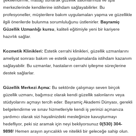
şekillendirme, masaj) sunarak güzellik salonlarında ve spa
merkezlerinde kendilerine istihdam sağlayabilirler. Bu
profesyoneller, müşterilere bakım uygulamaları yapma ve güzellikle
ilgili önerilerde bulunma sorumluluğunu üstlenirler.
Bayramiç
Güzellik Uzmanlığı kursu
, kaliteli eğitimiyle yeni bir kariyere
hazırlık sağlar.
Kozmetik Klinikleri:
Estetik cerrahi klinikleri, güzellik uzmanlarını
ameliyat sonrası bakım ve estetik uygulamalarda istihdam kazanım
sağlayabilir. Bu uzmanlar, hastaların cerrahi iyileşme süreçlerine
destek sağlarlar.
Güzellik Merkezi Açma:
Bu sektörde çalışmayı seven birçok
güzellik uzmanı, bağımsız olarak kendi güzellik salonlarını veya
stüdyolarını açmayı tercih eder. Bayramiç Akademi Dünyası, gerekli
belgelendirme ve sınav hizmetleriyle kendi iş yerinizi açmanıza
yardımcı olarak sizi hayalinizdeki mesleğinize kavuşturmayı
hedefliyor, peki siz aramak için neyi bekliyorsunuz
0(530) 304-
9898
! Hemen arayın ayrıcalıklı ve nitelikli bir geleceğe sahip olun.