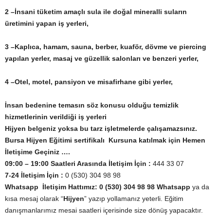
2 –İnsani tüketim amaçlı sula ile doğal mineralli suların
üretimini yapan iş yerleri,
3 –Kaplıca, hamam, sauna, berber, kuaför, dövme ve piercing
yapılan yerler, masaj ve güzellik salonları ve benzeri yerler,
4 –Otel, motel, pansiyon ve misafirhane gibi yerler,
İnsan bedenine temasın söz konusu olduğu temizlik
hizmetlerinin verildiği iş yerleri
Hijyen belgeniz yoksa bu tarz işletmelerde çalışamazsınız.
Bursa Hijyen Eğitimi sertifikalı Kursuna katılmak için Hemen
İletişime Geçiniz ….
09:00 – 19:00 Saatleri Arasında İletişim İçin :
444 33 07
7-24 İletişim İçin :
0 (530) 304 98 98
Whatsapp
İletişim Hattımız:
0 (530) 304 98 98 Whatsapp
ya da
kısa mesaj olarak “
Hijyen
” yazıp yollamanız yeterli. Eğitim
danışmanlarımız mesai saatleri içerisinde size dönüş yapacaktır.