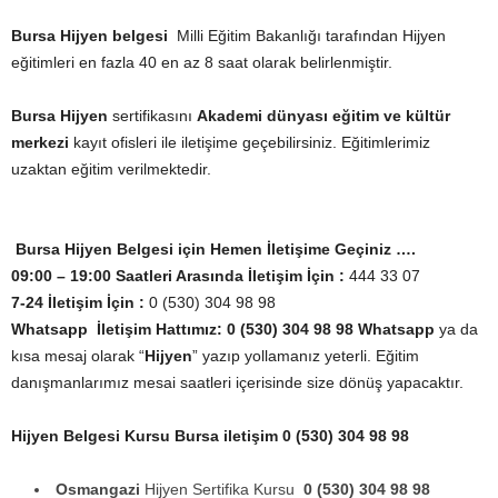
Bursa Hijyen belgesi
Milli Eğitim Bakanlığı tarafından Hijyen
eğitimleri en fazla 40 en az 8 saat olarak belirlenmiştir.
Bursa
Hijyen
sertifikasını
Akademi dünyası eğitim ve kültür
merkezi
kayıt ofisleri ile iletişime geçebilirsiniz. Eğitimlerimiz
uzaktan eğitim verilmektedir.
Bursa Hijyen Belgesi için Hemen İletişime Geçiniz ….
09:00 – 19:00 Saatleri Arasında İletişim İçin :
444 33 07
7-24 İletişim İçin :
0 (530) 304 98 98
Whatsapp
İletişim Hattımız:
0 (530) 304 98 98 Whatsapp
ya da
kısa mesaj olarak “
Hijyen
” yazıp yollamanız yeterli. Eğitim
danışmanlarımız mesai saatleri içerisinde size dönüş yapacaktır.
Hijyen Belgesi Kursu Bursa iletişim 0 (530) 304 98 98
Osmangazi
Hijyen Sertifika Kursu
0 (530) 304 98 98