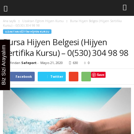
Ana sayfa
Uzaktan Eğitim Hijyen Kursu
Bursa Hijyen Belgesi (Hijyen Sertifika
Kursu) – 0(530) 304 98 98
UZAKTAN EĞITIM HIJYEN KURSU
Bursa Hijyen Belgesi (Hijyen
Biz Sizi Arayalım
Sertifika Kursu) – 0(530) 304 98 98
Tarafından
Safeport
-
Mayıs 21, 2020
630
0
Save
Facebook
Twitter