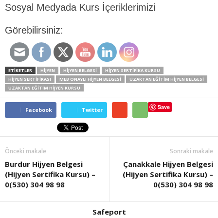
Sosyal Medyada Kurs İçeriklerimizi
Görebilirsiniz:
ETİKETLER
HIJYEN
HIJYEN BELGESI
HIJYEN SERTIFIKA KURSU
HIJYEN SERTIFIKASI
MEB ONAYLI HIJYEN BELGESI
UZAKTAN EĞITIM HIJYEN BELGESI
UZAKTAN EĞITIM HIJYEN KURSU
Save
Facebook
Twitter
Önceki makale
Sonraki makale
Burdur Hijyen Belgesi
Çanakkale Hijyen Belgesi
(Hijyen Sertifika Kursu) –
(Hijyen Sertifika Kursu) –
0(530) 304 98 98
0(530) 304 98 98
Safeport