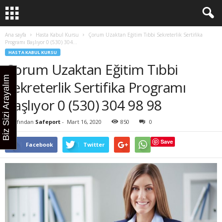
Ana sayfa
Hasta Kabul Kursu
Çorum Uzaktan Eğitim Tıbbi Sekreterlik Sertifika
Programı Başlıyor 0 (530) 304...
HASTA KABUL KURSU
Çorum Uzaktan Eğitim Tıbbi
Biz Sizi Arayalım
Sekreterlik Sertifika Programı
Başlıyor 0 (530) 304 98 98
Tarafından
Safeport
-
Mart 16, 2020
850
0
Save
Facebook
Twitter