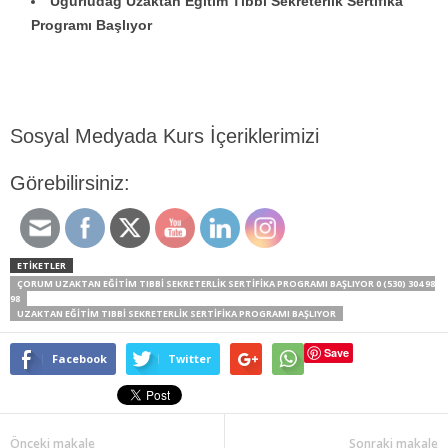
Uğurludağ Uzaktan Eğitim Tıbbi Sekreterlik Sertifika
Programı Başlıyor
Sosyal Medyada Kurs İçeriklerimizi
Görebilirsiniz:
ETİKETLER
ÇORUM UZAKTAN EĞITIM TIBBI SEKRETERLIK SERTIFIKA PROGRAMI BAŞLIYOR 0 (530) 304 98
98
UZAKTAN EĞITIM TIBBI SEKRETERLIK SERTIFIKA PROGRAMI BAŞLIYOR
Save
Facebook
Twitter
Önceki makale
Sonraki makale