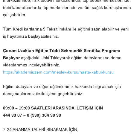
merkezlerinde, fizik tedavi merkezlerinde, tüp bebek merkezlerinde,
tıbbi laboratuarlarda, tıp merkezlerinde ve tüm sağlık kuruluşlarında
çalışabilirler.
Tüm Kredi kartlarına 9 Taksit imkânı ile eğitimi satın alabilir ve yeni
iş hayatınıza başlayabilirsiniz.
Çorum Uzaktan Eğitim Tıbbi Sekreterlik Sertifika Programı
Başlıyor
aşağıdaki Linki Tıklayarak eğitim detaylarını ve demo
videolarımızı inceleyebilirsiniz.
https://akademiuzem.com/meslek-kursu/hasta-kabul-kursu
Eğitim detayları ve diğer eğitimlerimiz hakkında bilgi almak için
danışmanlarımız ile iletişime geçebilirsiniz.
09:00 – 19:00 SAATLERİ ARASINDA İLETİŞİM İÇİN
444 33 07 – 0 (530) 304 98 98
7-24 ARANMA TALEBİ BIRAKMAK İÇİN;