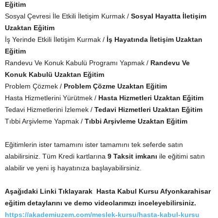
Eğitim
Sosyal Çevresi İle Etkili İletişim Kurmak /
Sosyal Hayatta İletişim
Uzaktan Eğitim
İş Yerinde Etkili İletişim Kurmak /
İş Hayatında İletişim Uzaktan
Eğitim
Randevu Ve Konuk Kabulü Programı Yapmak /
Randevu Ve
Konuk Kabulü Uzaktan Eğitim
Problem Çözmek /
Problem Çözme Uzaktan Eğitim
Hasta Hizmetlerini Yürütmek /
Hasta Hizmetleri Uzaktan Eğitim
Tedavi Hizmetlerini İzlemek /
Tedavi Hizmetleri Uzaktan Eğitim
Tıbbi Arşivleme Yapmak /
Tıbbi Arşivleme Uzaktan Eğitim
Eğitimlerin ister tamamını ister tamamını tek seferde satın
alabilirsiniz. Tüm Kredi kartlarına
9 Taksit imkanı
ile eğitimi satın
alabilir ve yeni iş hayatınıza başlayabilirsiniz.
Aşağıdaki Linki Tıklayarak Hasta Kabul Kursu Afyonkarahisar
eğitim detaylarını ve demo videolarımızı inceleyebilirsiniz.
https://akademiuzem.com/meslek-kursu/hasta-kabul-kursu