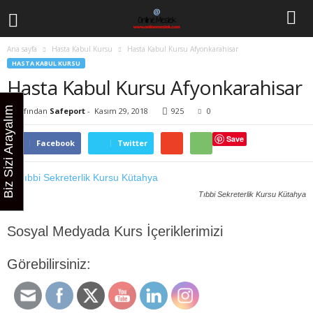
Ana sayfa
Hasta Kabul Kursu
Hasta Kabul Kursu Afyonkarahisar
HASTA KABUL KURSU
Hasta Kabul Kursu Afyonkarahisar
Biz Sizi Arayalım
Tarafından
Safeport
-
Kasım 29, 2018
925
0
Save
Facebook
Twitter
Tıbbi Sekreterlik Kursu Kütahya
Sosyal Medyada Kurs İçeriklerimizi
Görebilirsiniz: