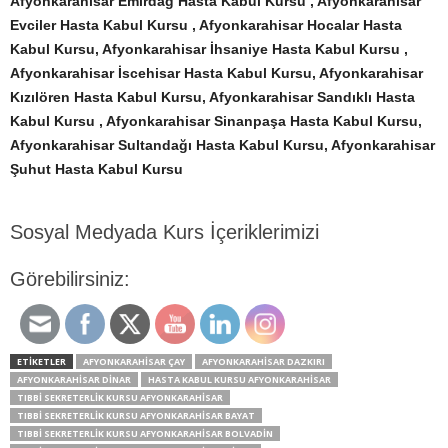
Afyonkarahisar Emirdağ Hasta Kabul Kursu , Afyonkarahisar
Evciler Hasta Kabul Kursu , Afyonkarahisar Hocalar Hasta
Kabul Kursu, Afyonkarahisar İhsaniye Hasta Kabul Kursu ,
Afyonkarahisar İscehisar Hasta Kabul Kursu, Afyonkarahisar
Kızılören Hasta Kabul Kursu, Afyonkarahisar Sandıklı Hasta
Kabul Kursu , Afyonkarahisar Sinanpaşa Hasta Kabul Kursu
,
Afyonkarahisar Sultandağı Hasta Kabul Kursu, Afyonkarahisar
Şuhut Hasta Kabul Kursu
Sosyal Medyada Kurs İçeriklerimizi
Görebilirsiniz:
ETİKETLER
AFYONKARAHISAR ÇAY
AFYONKARAHISAR DAZKIRI
AFYONKARAHISAR DINAR
HASTA KABUL KURSU AFYONKARAHISAR
TIBBI SEKRETERLIK KURSU AFYONKARAHISAR
TIBBI SEKRETERLIK KURSU AFYONKARAHISAR BAYAT
TIBBI SEKRETERLIK KURSU AFYONKARAHISAR BOLVADIN