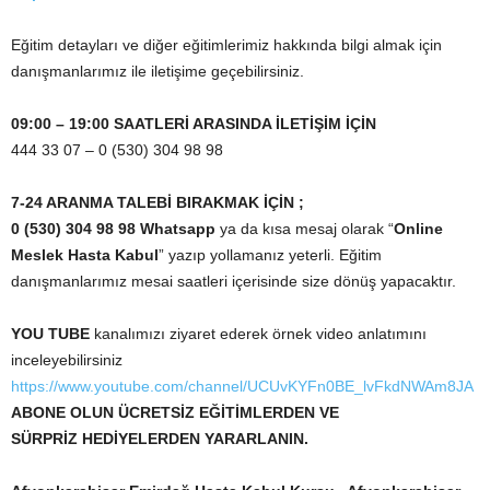
Eğitim detayları ve diğer eğitimlerimiz hakkında bilgi almak için
danışmanlarımız ile iletişime geçebilirsiniz.
09:00 – 19:00 SAATLERİ ARASINDA İLETİŞİM İÇİN
444 33 07 – 0 (530) 304 98 98
7-24 ARANMA TALEBİ BIRAKMAK İÇİN ;
0 (530) 304 98 98 Whatsapp
ya da kısa mesaj olarak “
Online
Meslek Hasta Kabul
” yazıp yollamanız yeterli. Eğitim
danışmanlarımız mesai saatleri içerisinde size dönüş yapacaktır.
YOU TUBE
kanalımızı ziyaret ederek örnek video anlatımını
inceleyebilirsiniz
https://www.youtube.com/channel/UCUvKYFn0BE_lvFkdNWAm8JA
ABONE OLUN ÜCRETSİZ EĞİTİMLERDEN VE
SÜRPRİZ HEDİYELERDEN YARARLANIN.