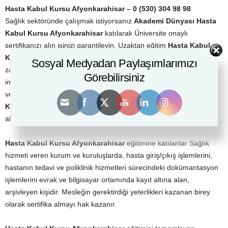
Hasta Kabul Kursu Afyonkarahisar – 0 (530) 304 98 98
Sağlık sektöründe çalışmak istiyorsanız
Akademi Dünyası Hasta
Kabul Kursu Afyonkarahisar
katılarak Üniversite onaylı
sertifikanızı alın işinizi garantileyin. Uzaktan eğitim
Hasta Kabul
Kursu Afyonkarahisar
eğitimlerinize evinizde, iş yerinizde, tatilde
Sosyal Medyadan Paylaşımlarımızı
zaman kavramı olmadan istediğiniz saat diliminde eğitim alma
Görebilirsiniz
imkânına sahip olacaksınız.
Hasta Kabul Kursu Afyonkarahisar
ve tüm Türkiye ve yurt dışından eğitimlere katılabilir Online
Hasta
Kabul Kursu Afyonkarahisar
sınavına katılarak sertifikanızı
alabilirsiniz.
Hasta Kabul Kursu Afyonkarahisar
eğitimine katılanlar Sağlık
hizmeti veren kurum ve kuruluşlarda, hasta giriş/çıkış işlemlerini,
hastanın tedavi ve poliklinik hizmetleri sürecindeki dokümantasyon
işlemlerini evrak ve bilgisayar ortamında kayıt altına alan,
arşivleyen kişidir. Mesleğin gerektirdiği yeterlikleri kazanan birey
olarak sertifika almayı hak kazanır.