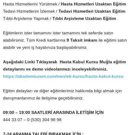
Hasta Hizmetlerini Yürütmek /
Hasta Hizmetleri Uzaktan Eğitim
Tedavi Hizmetlerini İzlemek /
Tedavi Hizmetleri Uzaktan Eğitim
Tıbbi Arşivleme Yapmak /
Tıbbi Arşivleme Uzaktan Eğitim
Eğitimlerin ister tamamını ister tamamını tek seferde satın
alabilirsiniz. Tüm Kredi kartlarına
9 Taksit imkanı
ile eğitimi satın
alabilir ve yeni iş hayatınıza başlayabilirsiniz.
Aşağıdaki Linki Tıklayarak Hasta Kabul Kursu Muğla
eğitim
detaylarını ve demo videolarımızı inceleyebilirsiniz.
https://akademiuzem.com/meslek-kursu/hasta-kabul-kursu
Eğitim detayları ve diğer eğitimlerimiz hakkında bilgi almak için
danışmanlarımız ile iletişime geçebilirsiniz.
09:00 – 19:00 SAATLERİ ARASINDA İLETİŞİM İÇİN
444 33 07 – 0 (530) 304 98 98
7-24 ARANMA TALEBİ BIRAKMAK İÇİN ;