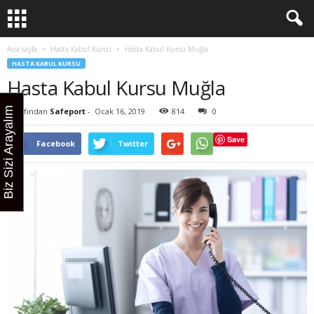
Ana sayfa
Hasta Kabul Kursu
Hasta Kabul Kursu Muğla
HASTA KABUL KURSU
Hasta Kabul Kursu Muğla
Biz Sizi Arayalım
Tarafından
Safeport
-
Ocak 16, 2019
814
0
Save
Facebook
Twitter