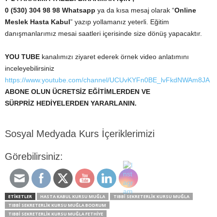
0 (530) 304 98 98 Whatsapp
ya da kısa mesaj olarak “
Online
Meslek Hasta Kabul
” yazıp yollamanız yeterli. Eğitim
danışmanlarımız mesai saatleri içerisinde size dönüş yapacaktır.
YOU TUBE
kanalımızı ziyaret ederek örnek video anlatımını
inceleyebilirsiniz
https://www.youtube.com/channel/UCUvKYFn0BE_lvFkdNWAm8JA
ABONE OLUN ÜCRETSİZ EĞİTİMLERDEN VE
SÜRPRİZ HEDİYELERDEN YARARLANIN.
Sosyal Medyada Kurs İçeriklerimizi
Görebilirsiniz:
ETİKETLER
HASTA KABUL KURSU MUĞLA
TIBBI SEKRETERLIK KURSU MUĞLA
TIBBI SEKRETERLIK KURSU MUĞLA BODRUM
TIBBI SEKRETERLIK KURSU MUĞLA FETHIYE