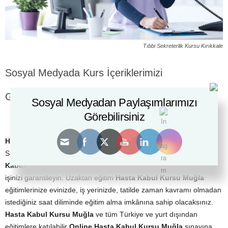
Tıbbi Sekreterlik Kursu Kırıkkale
Sosyal Medyada Kurs İçeriklerimizi
Görebilirsiniz:
Sosyal Medyadan Paylaşımlarımızı
Görebilirsiniz
Hasta Kabul Kursu Muğla – 0 (530) 304 98 98
Sağlık sektöründe çalışmak istiyorsanız
Akademi Dünyası Hasta
Kabul Kursu Muğla
katılarak Üniversite onaylı sertifikanızı alın
işinizi garantileyin. Uzaktan eğitim
Hasta Kabul Kursu Muğla
eğitimlerinize evinizde, iş yerinizde, tatilde zaman kavramı olmadan
istediğiniz saat diliminde eğitim alma imkânına sahip olacaksınız.
Hasta Kabul Kursu Muğla
ve tüm Türkiye ve yurt dışından
eğitimlere katılabilir
Online Hasta Kabul Kursu Muğla
sınavına