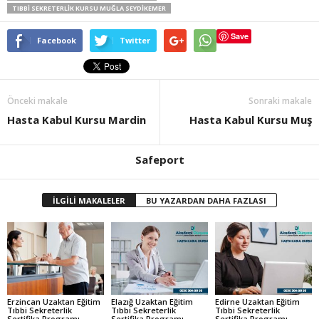
TIBBI SEKRETERLIK KURSU MUĞLA SEYDIKEMER
Save
Facebook
Twitter
Önceki makale
Sonraki makale
Hasta Kabul Kursu Mardin
Hasta Kabul Kursu Muş
Safeport
İLGİLİ MAKALELER
BU YAZARDAN DAHA FAZLASI
Erzincan Uzaktan Eğitim
Elazığ Uzaktan Eğitim
Edirne Uzaktan Eğitim
Tıbbi Sekreterlik
Tıbbi Sekreterlik
Tıbbi Sekreterlik
Sertifika Programı
Sertifika Programı
Sertifika Programı