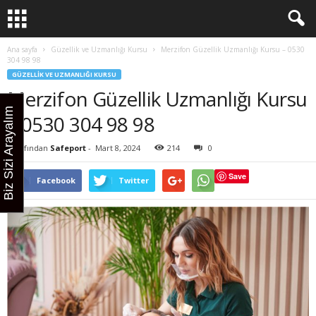
Ana sayfa
Güzellik ve Uzmanlığı Kursu
Merzifon Güzellik Uzmanlığı Kursu – 0530
304 98 98
GÜZELLIK VE UZMANLIĞI KURSU
Merzifon Güzellik Uzmanlığı Kursu
Biz Sizi Arayalım
– 0530 304 98 98
Tarafından
Safeport
-
Mart 8, 2024
214
0
Save
Facebook
Twitter