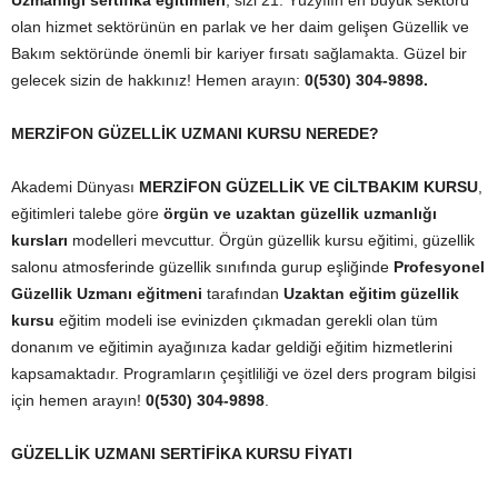
Uzmanlığı sertifika eğitimleri
; sizi 21. Yüzyılın en büyük sektörü
olan hizmet sektörünün en parlak ve her daim gelişen Güzellik ve
Bakım sektöründe önemli bir kariyer fırsatı sağlamakta. Güzel bir
gelecek sizin de hakkınız! Hemen arayın:
0(530) 304-9898.
MERZİFON GÜZELLİK UZMANI KURSU NEREDE?
Akademi Dünyası
MERZİFON GÜZELLİK VE CİLTBAKIM KURSU
,
eğitimleri talebe göre
örgün ve uzaktan güzellik uzmanlığı
kursları
modelleri mevcuttur. Örgün güzellik kursu eğitimi, güzellik
salonu atmosferinde güzellik sınıfında gurup eşliğinde
Profesyonel
Güzellik Uzmanı eğitmeni
tarafından
Uzaktan eğitim güzellik
kursu
eğitim modeli ise evinizden çıkmadan gerekli olan tüm
donanım ve eğitimin ayağınıza kadar geldiği eğitim hizmetlerini
kapsamaktadır. Programların çeşitliliği ve özel ders program bilgisi
için hemen arayın!
0(530) 304-9898
.
GÜZELLİK UZMANI SERTİFİKA KURSU FİYATI