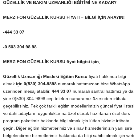
GÜZELLİK VE BAKIM UZMANLIĞI EĞİTİMİ NE KADAR?
MERZİFON GÜZELLİK KURSU FİYATI – BİLGİ İÇİN ARAYIN!
-444 33 07
-0 503 304 98 98
MERZİFON GÜZELLİK KURSU fiyat bilgisi için
,
Güzellik Uzmanlığı Mesleki Eğitim Kursu
fiyatı hakkında bilgi
almak için
0(530) 304-9898
numaralı hattımızdan bize WhatsApp
üzerinden mesaj atabilir,
444 33 07
numaralı santral hattımız ya da
yine 0(530) 304-9898 cep telefon numaramız üzerinden irtibata
geçebilirsiniz. Pek çok farklı eğitim modellerimizin güncel fiyat listesi
ve dahi adayların uygunluklarına özel olarak hazırlanan özel ders
program paketimiz hakkında bilgi almak için lütfen bizimle irtibata
geçin. Diğer eğitim hizmetlerimiz ve sınav hizmetlerimizin yanı sıra
belgelendirme hizmetlerimiz hakkında da bilgi sahibi olmak için web