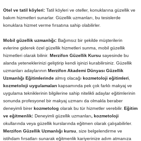
Otel ve tatil köyleri:
Tatil köyleri ve oteller, konuklarına güzellik ve
bakım hizmetleri sunarlar. Güzellik uzmanları, bu tesislerde
konuklara hizmet verme fırsatına sahip olabilirler.
Mobil güzellik uzmanlığı:
Bağımsız bir şekilde müşterilerin
evlerine giderek özel güzellik hizmetleri sunma, mobil güzellik
hizmetleri olarak bilinir.
Merzifon Güzellik Kursu
sayesinde bu
alanda yeteneklerinizi geliştirip kendi işinizi kurabilirsiniz. Güzellik
uzmanları adaylarının
Merzifon Akademi Dünyası Güzellik
Uzmanlığı Eğitimlerinde
almış olacağı
kozmetoloji eğitimleri
,
kozmetoloji uygulamaları
kapsamında pek çok farklı makyaj ve
uygulama tekniklerinin bilgilerine sahip nitelikli adaylar eğitimlerinin
sonunda profesyonel bir makyaj uzmanı da olmakla beraber
deneyimli birer
kozmetolog
olarak bu tür hizmetler verebilir.
Eğitim
ve eğitmenlik:
Deneyimli güzellik uzmanları
, kozmetoloji
okullarında veya güzellik kurslarında eğitmen olarak çalışabilirler.
Merzifon Güzellik Uzmanlığı kursu
, size belgelendirme ve
istihdam fırsatları sunarak eğitmenlik kariyerinize adım atmanıza