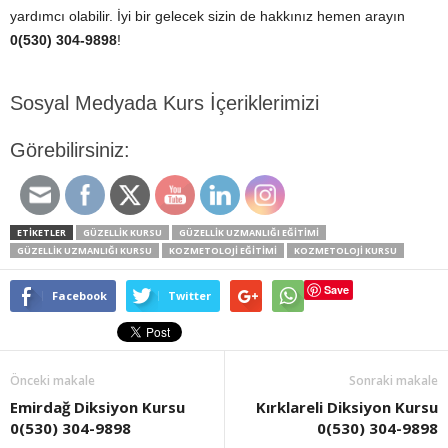
yardımcı olabilir. İyi bir gelecek sizin de hakkınız hemen arayın
0(530) 304-9898
!
Sosyal Medyada Kurs İçeriklerimizi
Görebilirsiniz:
ETİKETLER
GÜZELLIK KURSU
GÜZELLIK UZMANLIĞI EĞITIMI
GÜZELLIK UZMANLIĞI KURSU
KOZMETOLOJI EĞITIMI
KOZMETOLOJI KURSU
Save
Facebook
Twitter
Önceki makale
Sonraki makale
Emirdağ Diksiyon Kursu
Kırklareli Diksiyon Kursu
0(530) 304-9898
0(530) 304-9898