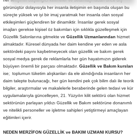
her iletişimin başlangıcı kelimeler ve selamlaşmadan önce dış
görünüştür dolayısıyla her insanla iletişimin en başında oluşan bu
süreçte yüksek ve iyi bir imaj yaratmak her insanla olan sosyal
etkileşimleri güçlendiren bir dinamiktir. İnsanlar gerek sosyal
imajları gerekse kişisel öz bakımları için sıklıkla güzelleşmek için
Güzellik Salonlarına gitmekte ve
Güzellik Uzmanlarından
hizmet
almaktadır. Küresel dünyada her daim kendine yer eden ve asla
sektördeki payını kaybetmeyecek olan güzellik ve bakım gerek
sosyal medya gerek de reklamlarla her gün hayatımızın giderek
büyüyen önemli bir parçası olmaktadır.
Güzellik ve Bakım kursları
ise; toplumun tüketim alışkanları da ele alındığında insanların her
daim talepte bulunacağı, her gün kendini pek çok bilim dalı ile teorik
bilgiler, araştırmalar ve makalelerle beraberinde gelen tedavi ve kür
uygulamalarıyla güncelleyen, 21. Yüzyılın kilit sektörü olan hizmet
sektörünün parlayan yıldızı Güzellik ve Bakım sektörüne donanımlı
ve nitelikli personeller ve işletme sahipleri yetiştirmeyi amaçlayan
eğitimleri içerir.
NEDEN MERZİFON GÜZELLİK ve BAKIM UZMANI KURSU?