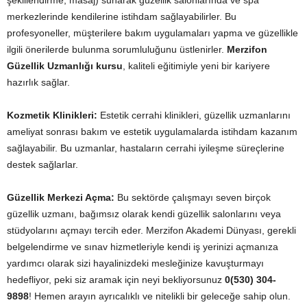
şekillendirme, masaj) sunarak güzellik salonlarında ve spa
merkezlerinde kendilerine istihdam sağlayabilirler. Bu
profesyoneller, müşterilere bakım uygulamaları yapma ve güzellikle
ilgili önerilerde bulunma sorumluluğunu üstlenirler.
Merzifon
Güzellik Uzmanlığı kursu
, kaliteli eğitimiyle yeni bir kariyere
hazırlık sağlar.
Kozmetik Klinikleri:
Estetik cerrahi klinikleri, güzellik uzmanlarını
ameliyat sonrası bakım ve estetik uygulamalarda istihdam kazanım
sağlayabilir. Bu uzmanlar, hastaların cerrahi iyileşme süreçlerine
destek sağlarlar.
Güzellik Merkezi Açma:
Bu sektörde çalışmayı seven birçok
güzellik uzmanı, bağımsız olarak kendi güzellik salonlarını veya
stüdyolarını açmayı tercih eder. Merzifon Akademi Dünyası, gerekli
belgelendirme ve sınav hizmetleriyle kendi iş yerinizi açmanıza
yardımcı olarak sizi hayalinizdeki mesleğinize kavuşturmayı
hedefliyor, peki siz aramak için neyi bekliyorsunuz
0(530) 304-
9898
! Hemen arayın ayrıcalıklı ve nitelikli bir geleceğe sahip olun.