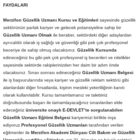
FAYDALARI
Merzifon Güzellik Uzmanı Kursu ve Eğitimleri
sayesinde güzellik
sektörünün parlak kariyer ve gelecek potansiyeline sahip bir
Güzellik Uzmanı Olmak
ile beraber, sektördeki diğer adaylardan
ayrıcalıklı olarak iş sağlığı ve güvenliği gibi pek çok profesyonel
beceriye de sahip olmuş olacaksınız.
Güzellik Kursunda
edineceğiniz bu gibi pek çok profesyonel iş becerileri ve nitelikler
sayesinde sektörde rakiplerinizden her daim bir adım önde
olacaksınız. Sınav sonrası edineceğiniz
Güzellik Uzmanı Belgesi
ile iş başvurularında veya kariyer ve güzellik reklam sektörü gibi
alanlardaki diğer fırsatlarda, kişinin mesleki yeterliliğinin kanıtı
olarak kullanılabilir. Kursu tamamlamanız ve talebiniz
doğrultusunda başarı ile tamamlayacağınız sınavlardan elde
edeceğiniz
üniversite onaylı E-DEVLET’te sorgulanabilen
Güzellik Uzmanı Eğitimi Belgesi
kariyerinizi birlikte inşa
ediyoruz.
Profesyonel Güzellik Uzmanları
tarafından verilen
eğitmenler ile
Merzifon Akademi Dünyası Cilt Bakım ve Güzellik