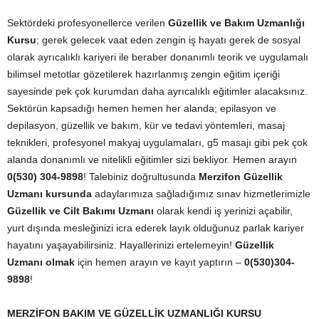
Sektördeki profesyonellerce verilen
Güzellik ve Bakım Uzmanlığı
Kursu
; gerek gelecek vaat eden zengin iş hayatı gerek de sosyal
olarak ayrıcalıklı kariyeri ile beraber donanımlı teorik ve uygulamalı
bilimsel metotlar gözetilerek hazırlanmış zengin eğitim içeriği
sayesinde pek çok kurumdan daha ayrıcalıklı eğitimler alacaksınız.
Sektörün kapsadığı hemen hemen her alanda; epilasyon ve
depilasyon, güzellik ve bakım, kür ve tedavi yöntemleri, masaj
teknikleri, profesyonel makyaj uygulamaları, g5 masajı gibi pek çok
alanda donanımlı ve nitelikli eğitimler sizi bekliyor. Hemen arayın
0(530) 304-9898
! Talebiniz doğrultusunda
Merzifon Güzellik
Uzmanı kursunda
adaylarımıza sağladığımız sınav hizmetlerimizle
Güzellik ve Cilt Bakımı Uzmanı
olarak kendi iş yerinizi açabilir,
yurt dışında mesleğinizi icra ederek layık olduğunuz parlak kariyer
hayatını yaşayabilirsiniz. Hayallerinizi ertelemeyin!
Güzellik
Uzmanı olmak
için hemen arayın ve kayıt yaptırın –
0(530)304-
9898
!
MERZİFON
BAKIM VE GÜZELLİK UZMANLIĞI KURSU