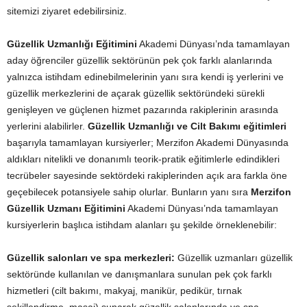
sitemizi ziyaret edebilirsiniz.
Güzellik Uzmanlığı Eğitimini
Akademi Dünyası’nda tamamlayan
aday öğrenciler güzellik sektörünün pek çok farklı alanlarında
yalnızca istihdam edinebilmelerinin yanı sıra kendi iş yerlerini ve
güzellik merkezlerini de açarak güzellik sektöründeki sürekli
genişleyen ve güçlenen hizmet pazarında rakiplerinin arasında
yerlerini alabilirler.
Güzellik Uzmanlığı ve Cilt Bakımı eğitimleri
başarıyla tamamlayan kursiyerler; Merzifon Akademi Dünyasında
aldıkları nitelikli ve donanımlı teorik-pratik eğitimlerle edindikleri
tecrübeler sayesinde sektördeki rakiplerinden açık ara farkla öne
geçebilecek potansiyele sahip olurlar. Bunların yanı sıra
Merzifon
Güzellik Uzmanı Eğitimini
Akademi Dünyası’nda tamamlayan
kursiyerlerin başlıca istihdam alanları şu şekilde örneklenebilir:
Güzellik salonları ve spa merkezleri:
Güzellik uzmanları güzellik
sektöründe kullanılan ve danışmanlara sunulan pek çok farklı
hizmetleri (cilt bakımı, makyaj, manikür, pedikür, tırnak