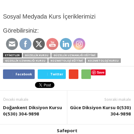
Sosyal Medyada Kurs İçeriklerimizi
Görebilirsiniz:
ETİKETLER
GÜZELLIK KURSU
GÜZELLIK UZMANLIĞI EĞITIMI
GÜZELLIK UZMANLIĞI KURSU
KOZMETOLOJI EĞITIMI
KOZMETOLOJI KURSU
Save
Facebook
Twitter
Önceki makale
Sonraki makale
Doğankent Diksiyon Kursu
Güce Diksiyon Kursu 0(530)
0(530) 304-9898
304-9898
Safeport