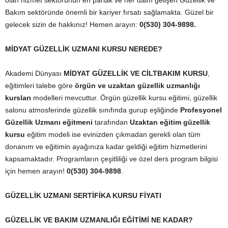
olan hizmet sektörünün en parlak ve her daim gelişen Güzellik ve
Bakım sektöründe önemli bir kariyer fırsatı sağlamakta. Güzel bir
gelecek sizin de hakkınız! Hemen arayın:
0(530) 304-9898.
MİDYAT GÜZELLİK UZMANI KURSU NEREDE?
Akademi Dünyası
MİDYAT GÜZELLİK VE CİLTBAKIM KURSU
,
eğitimleri talebe göre
örgün ve uzaktan güzellik uzmanlığı
kursları
modelleri mevcuttur. Örgün güzellik kursu eğitimi, güzellik
salonu atmosferinde güzellik sınıfında gurup eşliğinde
Profesyonel
Güzellik Uzmanı eğitmeni
tarafından
Uzaktan eğitim güzellik
kursu
eğitim modeli ise evinizden çıkmadan gerekli olan tüm
donanım ve eğitimin ayağınıza kadar geldiği eğitim hizmetlerini
kapsamaktadır. Programların çeşitliliği ve özel ders program bilgisi
için hemen arayın!
0(530) 304-9898
.
GÜZELLİK UZMANI SERTİFİKA KURSU FİYATI
GÜZELLİK VE BAKIM UZMANLIĞI EĞİTİMİ NE KADAR?