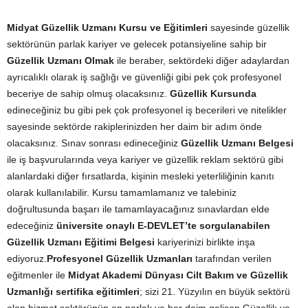
Midyat Güzellik Uzmanı Kursu ve Eğitimleri
sayesinde güzellik
sektörünün parlak kariyer ve gelecek potansiyeline sahip bir
Güzellik Uzmanı Olmak
ile beraber, sektördeki diğer adaylardan
ayrıcalıklı olarak iş sağlığı ve güvenliği gibi pek çok profesyonel
beceriye de sahip olmuş olacaksınız.
Güzellik Kursunda
edineceğiniz bu gibi pek çok profesyonel iş becerileri ve nitelikler
sayesinde sektörde rakiplerinizden her daim bir adım önde
olacaksınız. Sınav sonrası edineceğiniz
Güzellik Uzmanı Belgesi
ile iş başvurularında veya kariyer ve güzellik reklam sektörü gibi
alanlardaki diğer fırsatlarda, kişinin mesleki yeterliliğinin kanıtı
olarak kullanılabilir. Kursu tamamlamanız ve talebiniz
doğrultusunda başarı ile tamamlayacağınız sınavlardan elde
edeceğiniz
üniversite onaylı E-DEVLET’te sorgulanabilen
Güzellik Uzmanı Eğitimi Belgesi
kariyerinizi birlikte inşa
ediyoruz.
Profesyonel Güzellik Uzmanları
tarafından verilen
eğitmenler ile
Midyat Akademi Dünyası Cilt Bakım ve Güzellik
Uzmanlığı sertifika eğitimleri
; sizi 21. Yüzyılın en büyük sektörü