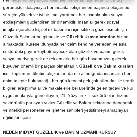
her iletişimin başlangıcı kelimeler ve selamlaşmadan önce dış
görünüştür dolayısıyla her insanla iletişimin en başında oluşan bu
süreçte yüksek ve iyi bir imaj yaratmak her insanla olan sosyal
etkileşimleri güçlendiren bir dinamiktir. İnsanlar gerek sosyal
imajları gerekse kişisel öz bakımları için sıklıkla güzelleşmek için
Güzellik Salonlarına gitmekte ve
Güzellik Uzmanlarından
hizmet
almaktadır. Küresel dünyada her daim kendine yer eden ve asla
sektördeki payını kaybetmeyecek olan güzellik ve bakım gerek
sosyal medya gerek de reklamlarla her gün hayatımızın giderek
büyüyen önemli bir parçası olmaktadır.
Güzellik ve Bakım kursları
ise; toplumun tüketim alışkanları da ele alındığında insanların her
daim talepte bulunacağı, her gün kendini pek çok bilim dalı ile teorik
bilgiler, araştırmalar ve makalelerle beraberinde gelen tedavi ve kür
uygulamalarıyla güncelleyen, 21. Yüzyılın kilit sektörü olan hizmet
sektörünün parlayan yıldızı Güzellik ve Bakım sektörüne donanımlı
ve nitelikli personeller ve işletme sahipleri yetiştirmeyi amaçlayan
eğitimleri içerir.
NEDEN MİDYAT GÜZELLİK ve BAKIM UZMANI KURSU?