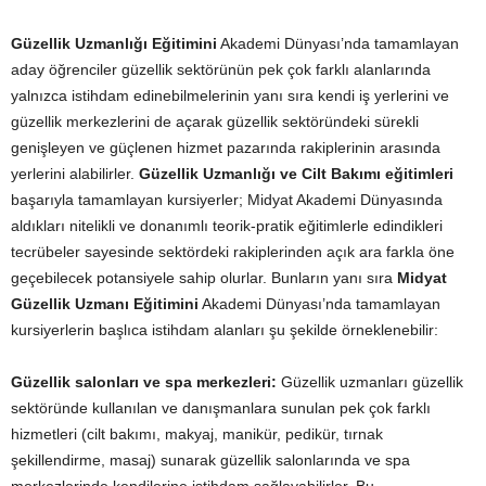
Güzellik Uzmanlığı Eğitimini
Akademi Dünyası’nda tamamlayan
aday öğrenciler güzellik sektörünün pek çok farklı alanlarında
yalnızca istihdam edinebilmelerinin yanı sıra kendi iş yerlerini ve
güzellik merkezlerini de açarak güzellik sektöründeki sürekli
genişleyen ve güçlenen hizmet pazarında rakiplerinin arasında
yerlerini alabilirler.
Güzellik Uzmanlığı ve Cilt Bakımı eğitimleri
başarıyla tamamlayan kursiyerler; Midyat Akademi Dünyasında
aldıkları nitelikli ve donanımlı teorik-pratik eğitimlerle edindikleri
tecrübeler sayesinde sektördeki rakiplerinden açık ara farkla öne
geçebilecek potansiyele sahip olurlar. Bunların yanı sıra
Midyat
Güzellik Uzmanı Eğitimini
Akademi Dünyası’nda tamamlayan
kursiyerlerin başlıca istihdam alanları şu şekilde örneklenebilir:
Güzellik salonları ve spa merkezleri:
Güzellik uzmanları güzellik
sektöründe kullanılan ve danışmanlara sunulan pek çok farklı
hizmetleri (cilt bakımı, makyaj, manikür, pedikür, tırnak
şekillendirme, masaj) sunarak güzellik salonlarında ve spa