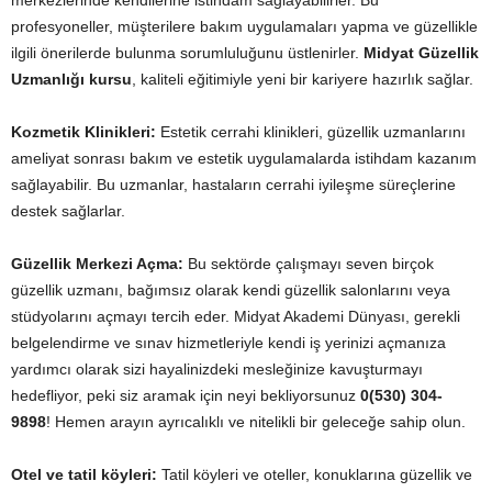
merkezlerinde kendilerine istihdam sağlayabilirler. Bu
profesyoneller, müşterilere bakım uygulamaları yapma ve güzellikle
ilgili önerilerde bulunma sorumluluğunu üstlenirler.
Midyat Güzellik
Uzmanlığı kursu
, kaliteli eğitimiyle yeni bir kariyere hazırlık sağlar.
Kozmetik Klinikleri:
Estetik cerrahi klinikleri, güzellik uzmanlarını
ameliyat sonrası bakım ve estetik uygulamalarda istihdam kazanım
sağlayabilir. Bu uzmanlar, hastaların cerrahi iyileşme süreçlerine
destek sağlarlar.
Güzellik Merkezi Açma:
Bu sektörde çalışmayı seven birçok
güzellik uzmanı, bağımsız olarak kendi güzellik salonlarını veya
stüdyolarını açmayı tercih eder. Midyat Akademi Dünyası, gerekli
belgelendirme ve sınav hizmetleriyle kendi iş yerinizi açmanıza
yardımcı olarak sizi hayalinizdeki mesleğinize kavuşturmayı
hedefliyor, peki siz aramak için neyi bekliyorsunuz
0(530) 304-
9898
! Hemen arayın ayrıcalıklı ve nitelikli bir geleceğe sahip olun.
Otel ve tatil köyleri:
Tatil köyleri ve oteller, konuklarına güzellik ve