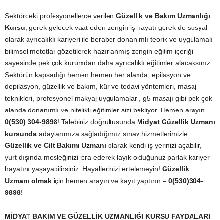
Sektördeki profesyonellerce verilen
Güzellik ve Bakım Uzmanlığı
Kursu
; gerek gelecek vaat eden zengin iş hayatı gerek de sosyal
olarak ayrıcalıklı kariyeri ile beraber donanımlı teorik ve uygulamalı
bilimsel metotlar gözetilerek hazırlanmış zengin eğitim içeriği
sayesinde pek çok kurumdan daha ayrıcalıklı eğitimler alacaksınız.
Sektörün kapsadığı hemen hemen her alanda; epilasyon ve
depilasyon, güzellik ve bakım, kür ve tedavi yöntemleri, masaj
teknikleri, profesyonel makyaj uygulamaları, g5 masajı gibi pek çok
alanda donanımlı ve nitelikli eğitimler sizi bekliyor. Hemen arayın
0(530) 304-9898
! Talebiniz doğrultusunda
Midyat Güzellik Uzmanı
kursunda
adaylarımıza sağladığımız sınav hizmetlerimizle
Güzellik ve Cilt Bakımı Uzmanı
olarak kendi iş yerinizi açabilir,
yurt dışında mesleğinizi icra ederek layık olduğunuz parlak kariyer
hayatını yaşayabilirsiniz. Hayallerinizi ertelemeyin!
Güzellik
Uzmanı olmak
için hemen arayın ve kayıt yaptırın –
0(530)304-
9898
!
MİDYAT
BAKIM VE GÜZELLİK UZMANLIĞI KURSU FAYDALARI