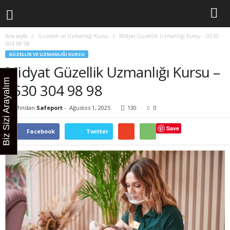
Ana sayfa
Güzellik ve Uzmanlığı Kursu
Midyat Güzellik Uzmanlığı Kursu – 0530
304 98 98
GÜZELLIK VE UZMANLIĞI KURSU
Midyat Güzellik Uzmanlığı Kursu –
Biz Sizi Arayalım
0530 304 98 98
Tarafından
Safeport
-
Ağustos 1, 2025
130
0
Save
Facebook
Twitter