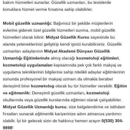
bakım hizmetleri sunarlar. Güzellik uzmanları, bu tesislerde
konuklara hizmet verme fırsatına sahip olabilirler.
Mobil güzellik uzmanlığı:
Bağımsız bir şekilde müşterilerin
evlerine giderek özel güzellik hizmetleri sunma, mobil güzellik
hizmetleri olarak bilinir.
Midyat Güzellik Kursu
sayesinde bu
alanda yeteneklerinizi geliştirip kendi işinizi kurabilirsiniz. Güzellik
uzmanları adaylarının
Midyat Akademi Dünyası Güzellik
Uzmanlığı Eğitimlerinde
almış olacağı
kozmetoloji eğitimleri
,
kozmetoloji uygulamaları
kapsamında pek çok farklı makyaj ve
uygulama tekniklerinin bilgilerine sahip nitelikli adaylar eğitimlerinin
sonunda profesyonel bir makyaj uzmanı da olmakla beraber
deneyimli birer
kozmetolog
olarak bu tür hizmetler verebilir.
Eğitim
ve eğitmenlik:
Deneyimli güzellik uzmanları
, kozmetoloji
okullarında veya güzellik kurslarında eğitmen olarak çalışabilirler.
Midyat Güzellik Uzmanlığı kursu
, size belgelendirme ve istihdam
fırsatları sunarak eğitmenlik kariyerinize adım atmanıza yardımcı
olabilir. İyi bir gelecek sizin de hakkınız hemen arayın
0(530) 304-
9898
!