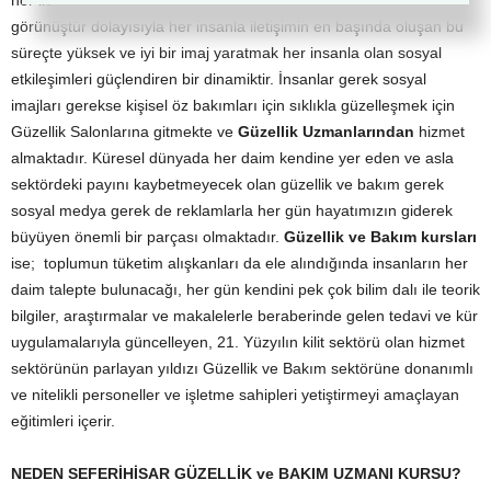
her iletişimin başlangıcı kelimeler ve selamlaşmadan önce dış
görünüştür dolayısıyla her insanla iletişimin en başında oluşan bu
süreçte yüksek ve iyi bir imaj yaratmak her insanla olan sosyal
etkileşimleri güçlendiren bir dinamiktir. İnsanlar gerek sosyal
imajları gerekse kişisel öz bakımları için sıklıkla güzelleşmek için
Güzellik Salonlarına gitmekte ve
Güzellik Uzmanlarından
hizmet
almaktadır. Küresel dünyada her daim kendine yer eden ve asla
sektördeki payını kaybetmeyecek olan güzellik ve bakım gerek
sosyal medya gerek de reklamlarla her gün hayatımızın giderek
büyüyen önemli bir parçası olmaktadır.
Güzellik ve Bakım kursları
ise; toplumun tüketim alışkanları da ele alındığında insanların her
daim talepte bulunacağı, her gün kendini pek çok bilim dalı ile teorik
bilgiler, araştırmalar ve makalelerle beraberinde gelen tedavi ve kür
uygulamalarıyla güncelleyen, 21. Yüzyılın kilit sektörü olan hizmet
sektörünün parlayan yıldızı Güzellik ve Bakım sektörüne donanımlı
ve nitelikli personeller ve işletme sahipleri yetiştirmeyi amaçlayan
eğitimleri içerir.
NEDEN SEFERİHİSAR GÜZELLİK ve BAKIM UZMANI KURSU?