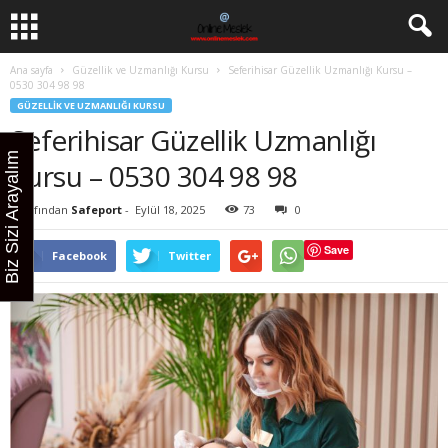
Ana sayfa
Güzellik ve Uzmanlığı Kursu
Seferihisar Güzellik Uzmanlığı Kursu –
0530 304 98 98
GÜZELLIK VE UZMANLIĞI KURSU
Seferihisar Güzellik Uzmanlığı
Biz Sizi Arayalım
Kursu – 0530 304 98 98
Tarafından
Safeport
-
Eylül 18, 2025
73
0
Save
Facebook
Twitter