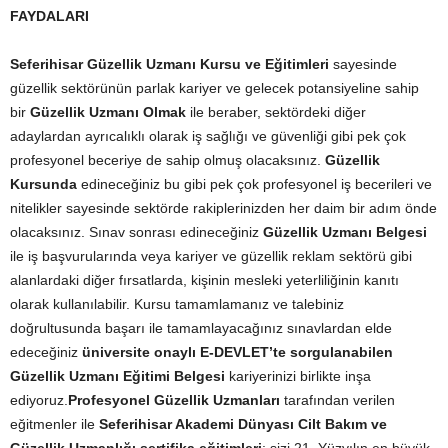
FAYDALARI
Seferihisar Güzellik Uzmanı Kursu ve Eğitimleri
sayesinde
güzellik sektörünün parlak kariyer ve gelecek potansiyeline sahip
bir
Güzellik Uzmanı Olmak
ile beraber, sektördeki diğer
adaylardan ayrıcalıklı olarak iş sağlığı ve güvenliği gibi pek çok
profesyonel beceriye de sahip olmuş olacaksınız.
Güzellik
Kursunda
edineceğiniz bu gibi pek çok profesyonel iş becerileri ve
nitelikler sayesinde sektörde rakiplerinizden her daim bir adım önde
olacaksınız. Sınav sonrası edineceğiniz
Güzellik Uzmanı Belgesi
ile iş başvurularında veya kariyer ve güzellik reklam sektörü gibi
alanlardaki diğer fırsatlarda, kişinin mesleki yeterliliğinin kanıtı
olarak kullanılabilir. Kursu tamamlamanız ve talebiniz
doğrultusunda başarı ile tamamlayacağınız sınavlardan elde
edeceğiniz
üniversite onaylı E-DEVLET’te sorgulanabilen
Güzellik Uzmanı Eğitimi Belgesi
kariyerinizi birlikte inşa
ediyoruz.
Profesyonel Güzellik Uzmanları
tarafından verilen
eğitmenler ile
Seferihisar Akademi Dünyası Cilt Bakım ve