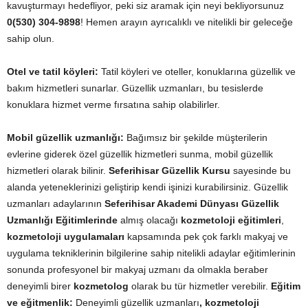
kavuşturmayı hedefliyor, peki siz aramak için neyi bekliyorsunuz
0(530) 304-9898
! Hemen arayın ayrıcalıklı ve nitelikli bir geleceğe
sahip olun.
Otel ve tatil köyleri:
Tatil köyleri ve oteller, konuklarına güzellik ve
bakım hizmetleri sunarlar. Güzellik uzmanları, bu tesislerde
konuklara hizmet verme fırsatına sahip olabilirler.
Mobil güzellik uzmanlığı:
Bağımsız bir şekilde müşterilerin
evlerine giderek özel güzellik hizmetleri sunma, mobil güzellik
hizmetleri olarak bilinir.
Seferihisar Güzellik Kursu
sayesinde bu
alanda yeteneklerinizi geliştirip kendi işinizi kurabilirsiniz. Güzellik
uzmanları adaylarının
Seferihisar Akademi Dünyası Güzellik
Uzmanlığı Eğitimlerinde
almış olacağı
kozmetoloji eğitimleri
,
kozmetoloji uygulamaları
kapsamında pek çok farklı makyaj ve
uygulama tekniklerinin bilgilerine sahip nitelikli adaylar eğitimlerinin
sonunda profesyonel bir makyaj uzmanı da olmakla beraber
deneyimli birer
kozmetolog
olarak bu tür hizmetler verebilir.
Eğitim
ve eğitmenlik:
Deneyimli güzellik uzmanları
, kozmetoloji