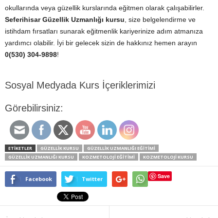
okullarında veya güzellik kurslarında eğitmen olarak çalışabilirler.
Seferihisar Güzellik Uzmanlığı kursu
, size belgelendirme ve
istihdam fırsatları sunarak eğitmenlik kariyerinize adım atmanıza
yardımcı olabilir. İyi bir gelecek sizin de hakkınız hemen arayın
0(530) 304-9898
!
Sosyal Medyada Kurs İçeriklerimizi
Görebilirsiniz:
ETİKETLER
GÜZELLIK KURSU
GÜZELLIK UZMANLIĞI EĞITIMI
GÜZELLIK UZMANLIĞI KURSU
KOZMETOLOJI EĞITIMI
KOZMETOLOJI KURSU
Save
Facebook
Twitter