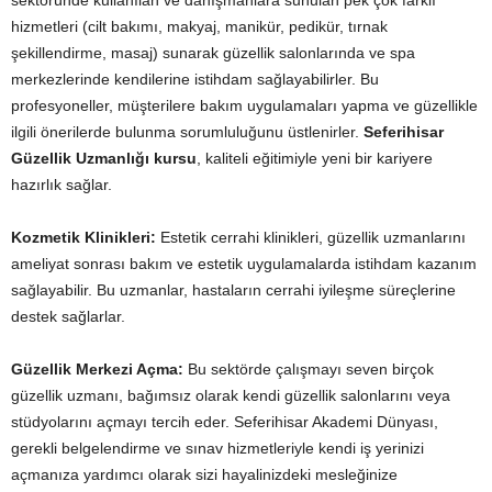
sektöründe kullanılan ve danışmanlara sunulan pek çok farklı
hizmetleri (cilt bakımı, makyaj, manikür, pedikür, tırnak
şekillendirme, masaj) sunarak güzellik salonlarında ve spa
merkezlerinde kendilerine istihdam sağlayabilirler. Bu
profesyoneller, müşterilere bakım uygulamaları yapma ve güzellikle
ilgili önerilerde bulunma sorumluluğunu üstlenirler.
Seferihisar
Güzellik Uzmanlığı kursu
, kaliteli eğitimiyle yeni bir kariyere
hazırlık sağlar.
Kozmetik Klinikleri:
Estetik cerrahi klinikleri, güzellik uzmanlarını
ameliyat sonrası bakım ve estetik uygulamalarda istihdam kazanım
sağlayabilir. Bu uzmanlar, hastaların cerrahi iyileşme süreçlerine
destek sağlarlar.
Güzellik Merkezi Açma:
Bu sektörde çalışmayı seven birçok
güzellik uzmanı, bağımsız olarak kendi güzellik salonlarını veya
stüdyolarını açmayı tercih eder. Seferihisar Akademi Dünyası,
gerekli belgelendirme ve sınav hizmetleriyle kendi iş yerinizi
açmanıza yardımcı olarak sizi hayalinizdeki mesleğinize