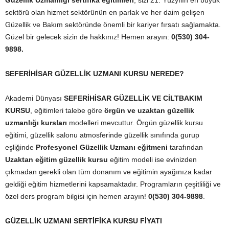
Güzellik Uzmanlığı sertifika eğitimleri
; sizi 21. Yüzyılın en büyük
sektörü olan hizmet sektörünün en parlak ve her daim gelişen
Güzellik ve Bakım sektöründe önemli bir kariyer fırsatı sağlamakta.
Güzel bir gelecek sizin de hakkınız! Hemen arayın:
0(530) 304-
9898.
SEFERİHİSAR GÜZELLİK UZMANI KURSU NEREDE?
Akademi Dünyası
SEFERİHİSAR GÜZELLİK VE CİLTBAKIM
KURSU
, eğitimleri talebe göre
örgün ve uzaktan güzellik
uzmanlığı kursları
modelleri mevcuttur. Örgün güzellik kursu
eğitimi, güzellik salonu atmosferinde güzellik sınıfında gurup
eşliğinde
Profesyonel Güzellik Uzmanı eğitmeni
tarafından
Uzaktan eğitim güzellik kursu
eğitim modeli ise evinizden
çıkmadan gerekli olan tüm donanım ve eğitimin ayağınıza kadar
geldiği eğitim hizmetlerini kapsamaktadır. Programların çeşitliliği ve
özel ders program bilgisi için hemen arayın!
0(530) 304-9898
.
GÜZELLİK UZMANI SERTİFİKA KURSU FİYATI