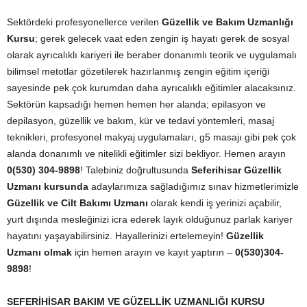
Sektördeki profesyonellerce verilen
Güzellik ve Bakım Uzmanlığı
Kursu
; gerek gelecek vaat eden zengin iş hayatı gerek de sosyal
olarak ayrıcalıklı kariyeri ile beraber donanımlı teorik ve uygulamalı
bilimsel metotlar gözetilerek hazırlanmış zengin eğitim içeriği
sayesinde pek çok kurumdan daha ayrıcalıklı eğitimler alacaksınız.
Sektörün kapsadığı hemen hemen her alanda; epilasyon ve
depilasyon, güzellik ve bakım, kür ve tedavi yöntemleri, masaj
teknikleri, profesyonel makyaj uygulamaları, g5 masajı gibi pek çok
alanda donanımlı ve nitelikli eğitimler sizi bekliyor. Hemen arayın
0(530) 304-9898
! Talebiniz doğrultusunda
Seferihisar Güzellik
Uzmanı kursunda
adaylarımıza sağladığımız sınav hizmetlerimizle
Güzellik ve Cilt Bakımı Uzmanı
olarak kendi iş yerinizi açabilir,
yurt dışında mesleğinizi icra ederek layık olduğunuz parlak kariyer
hayatını yaşayabilirsiniz. Hayallerinizi ertelemeyin!
Güzellik
Uzmanı olmak
için hemen arayın ve kayıt yaptırın –
0(530)304-
9898
!
SEFERİHİSAR
BAKIM VE GÜZELLİK UZMANLIĞI KURSU