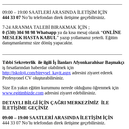
____________________________________________________
09:00 – 19:00 SAATLERİ ARASINDA İLETİŞİM İÇİN
444 33 07
No’lu telefondan direk iletişime geçebilirsiniz.
7-24 ARANMA TALEBİ BIRAKMAK İÇİN ;
0 (530) 304 98 98 Whatsapp
ya da kısa mesaj olarak “
ONLİNE
MESLEK HASTA KABUL
” yazıp yollamanız yeterli. Eğitim
danışmanlarımız size dönüş yapacaktır.
____________________________________________________
Tıbbi Sekreterlik ile ilgili İş İlanları Afyonkarahisar Başmakçı
iş fırsatlarından haberdar olabilmek için
http://iskoloji.com/bireysel_kayit.aspx
adresini ziyaret ederek
Profesyonel CV oluşturabilirsiniz.
Size En yakın eğitim kurumunu nerede olduğunu öğrenmek için
www.egitimbizde.com
adresini ziyaret edebilirsiniz.
DETAYLI BİLGİ İÇİN ÇAĞRI MERKEZİMİZ İLE
İLETİŞİME GEÇİNİZ
09:00 – 19:00 SAATLERİ ARASINDA İLETİŞİM İÇİN
444 33 07 No’lu telefondan direk iletişime geçebilirsiniz.