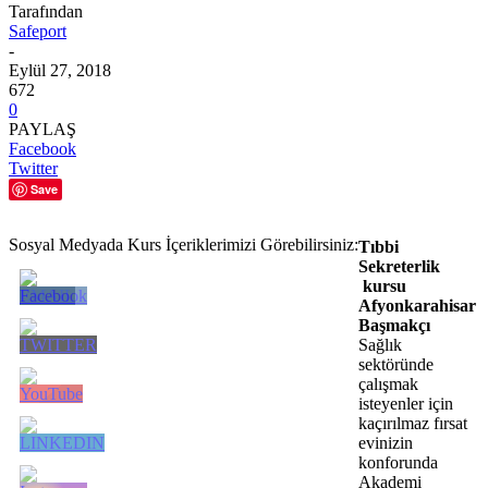
Tarafından
Safeport
-
Eylül 27, 2018
672
0
PAYLAŞ
Facebook
Twitter
Save
Sosyal Medyada Kurs İçeriklerimizi Görebilirsiniz:
Tıbbi
Sekreterlik
kursu
Afyonkarahisar
Başmakçı
Sağlık
sektöründe
çalışmak
isteyenler için
kaçırılmaz fırsat
evinizin
konforunda
Akademi