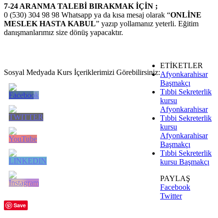
7-24 ARANMA TALEBİ BIRAKMAK İÇİN ;
0 (530) 304 98 98 Whatsapp ya da kısa mesaj olarak “
ONLİNE
MESLEK HASTA KABUL
” yazıp yollamanız yeterli. Eğitim
danışmanlarımız size dönüş yapacaktır.
ETİKETLER
Sosyal Medyada Kurs İçeriklerimizi Görebilirsiniz:
Afyonkarahisar
Başmakçı
Tıbbi Sekreterlik
kursu
Afyonkarahisar
Tıbbi Sekreterlik
kursu
Afyonkarahisar
Başmakçı
Tıbbi Sekreterlik
kursu Başmakçı
PAYLAŞ
Facebook
Twitter
Save