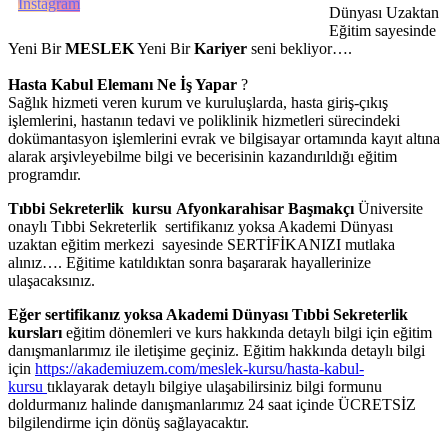
Dünyası Uzaktan
Eğitim sayesinde
Yeni Bir
MESLEK
Yeni Bir
Kariyer
seni bekliyor….
Hasta Kabul Elemanı Ne İş Yapar
?
Sağlık hizmeti veren kurum ve kuruluşlarda, hasta giriş-çıkış
işlemlerini, hastanın tedavi ve poliklinik hizmetleri sürecindeki
dokümantasyon işlemlerini evrak ve bilgisayar ortamında kayıt altına
alarak arşivleyebilme bilgi ve becerisinin kazandırıldığı eğitim
programdır.
Tıbbi Sekreterlik kursu Afyonkarahisar Başmakçı
Üniversite
onaylı Tıbbi Sekreterlik sertifikanız yoksa Akademi Dünyası
uzaktan eğitim merkezi sayesinde SERTİFİKANIZI mutlaka
alınız…. Eğitime katıldıktan sonra başararak hayallerinize
ulaşacaksınız.
Eğer sertifikanız yoksa Akademi Dünyası
Tıbbi Sekreterlik
kursları
eğitim dönemleri ve kurs hakkında detaylı bilgi için eğitim
danışmanlarımız ile iletişime geçiniz. Eğitim hakkında detaylı bilgi
için
https://akademiuzem.com/meslek-kursu/hasta-kabul-
kursu
tıklayarak detaylı bilgiye ulaşabilirsiniz bilgi formunu
doldurmanız halinde danışmanlarımız 24 saat içinde ÜCRETSİZ
bilgilendirme için dönüş sağlayacaktır.