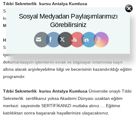
Tıbbi Sekreterlik kursu
Antalya Kumluca
Sağlık sektöründe çalışmak isteyenler için kaçırılmaz fırsat evinizin
Sosyal Medyadan Paylaşımlarımızı
konforunda Akademi Dünyası Uzaktan Eğitim sayesinde Yeni Bir
Görebilirsiniz
MESLEK
Yeni Bir
Kariyer
seni bekliyor….
Hasta Kabul Elemanı Ne İş Yapar
?
Sağlık hizmeti veren kurum ve kuruluşlarda, hasta giriş-çıkış
işlemlerini, hastanın tedavi ve poliklinik hizmetleri sürecindeki
dokümantasyon işlemlerini evrak ve bilgisayar ortamında kayıt
altına alarak arşivleyebilme bilgi ve becerisinin kazandırıldığı eğitim
programdır.
Tıbbi Sekreterlik kursu
Antalya Kumluca
Üniversite onaylı Tıbbi
Sekreterlik sertifikanız yoksa Akademi Dünyası uzaktan eğitim
merkezi sayesinde SERTİFİKANIZI mutlaka alınız…. Eğitime
katıldıktan sonra başararak hayallerinize ulaşacaksınız.