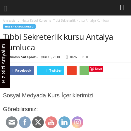
Ana sayfa
Hasta Kabul Kursu
Tıbbi Sekreterlik kursu Antalya Kumluca
HASTA KABUL KURSU
Tıbbi Sekreterlik kursu Antalya
Kumluca
Biz Sizi Arayalım
Tarafından
Safeport
-
Eylül 16, 2018
1026
0
Save
Facebook
Twitter
Sosyal Medyada Kurs İçeriklerimizi
Görebilirsiniz: