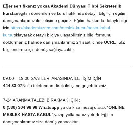
Eğer sertifikanız yoksa Akademi Dünyası
Tıbbi Sekreterlik
kursları
eğitim dönemleri ve kurs hakkında detaylı bilgi için eğitim
danışmanlarımız ile iletişime geçiniz. Eğitim hakkında detaylı bilgi
için
https://akademiuzem.com/meslek-kursu/hasta-kabul-
kursu
tıklayarak detaylı bilgiye ulaşabilirsiniz bilgi formunu
doldurmanız halinde danışmanlarımız 24 saat içinde ÜCRETSİZ
bilgilendirme için dönüş sağlayacaktır.
_____________________________________________________
09:00 – 19:00 SAATLERİ ARASINDA İLETİŞİM İÇİN
444 33 07
No’lu telefondan direk iletişime geçebilirsiniz.
7-24 ARANMA TALEBİ BIRAKMAK İÇİN ;
0 (530) 304 98 98 Whatsapp
ya da kısa mesaj olarak “
ONLİNE
MESLEK HASTA KABUL
” yazıp yollamanız yeterli. Eğitim
danışmanlarımız size dönüş yapacaktır.