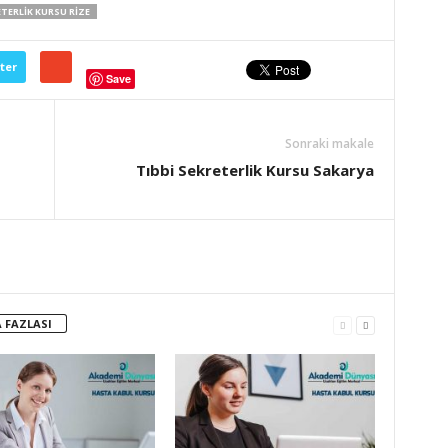
ETERLIK KURSU RIZE
ter
Save
Sonraki makale
Tıbbi Sekreterlik Kursu Sakarya
 FAZLASI