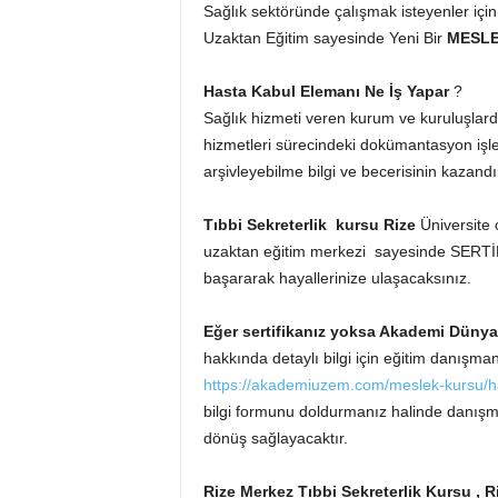
Sağlık sektöründe çalışmak isteyenler içi
Uzaktan Eğitim sayesinde Yeni Bir
MESL
Hasta Kabul Elemanı Ne İş Yapar
?
Sağlık hizmeti veren kurum ve kuruluşlarda,
hizmetleri sürecindeki dokümantasyon işlem
arşivleyebilme bilgi ve becerisinin kazandı
Tıbbi Sekreterlik kursu Rize
Üniversite 
uzaktan eğitim merkezi sayesinde SERTİF
başararak hayallerinize ulaşacaksınız.
Eğer sertifikanız yoksa Akademi Düny
hakkında detaylı bilgi için eğitim danışmanl
https://akademiuzem.com/meslek-kursu/h
bilgi formunu doldurmanız halinde danışm
dönüş sağlayacaktır.
Rize Merkez Tıbbi Sekreterlik Kursu , 