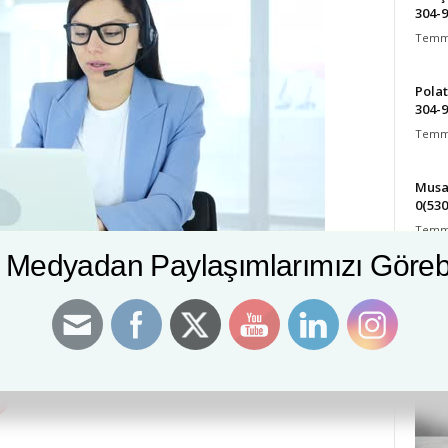
304-
Temmu
Polat
304-
Temmu
Musab
0(530
Temmu
 Medyadan Paylaşımlarımızı Görebil
Tıbbi Sekreterlik Kursu Kütahya
mizi Görebilirsiniz: