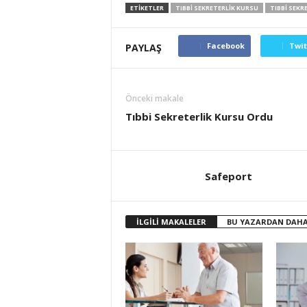
ETİKETLER
TIBBI SEKRETERLIK KURSU
TIBBI SEKR
Facebook
Twit
PAYLAŞ
Önceki makale
Tıbbi Sekreterlik Kursu Ordu
Safeport
İLGİLİ MAKALELER
BU YAZARDAN DAHA