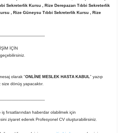
bbi Sekreterlik Kursu , Rize Derepazarı Tıbbi Sekreterlik
 Kursu , Rize Güneysu Tıbbi Sekreterlik Kursu , Rize
___________________
İŞİM İÇİN
geçebilirsiniz.
esaj olarak “
ONLİNE MESLEK HASTA KABUL
” yazıp
z size dönüş yapacaktır.
___________________
e
iş fırsatlarından haberdar olabilmek için
ini ziyaret ederek Profesyonel CV oluşturabilirsiniz.