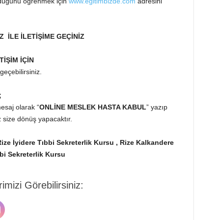
lduğunu öğrenmek için
www.egitimbizde.com
adresini
Z İLE İLETİŞİME GEÇİNİZ
TİŞİM İÇİN
geçebilirsiniz.
;
saj olarak “
ONLİNE MESLEK HASTA KABUL
” yazıp
z size dönüş yapacaktır.
Rize İyidere Tıbbi Sekreterlik Kursu , Rize Kalkandere
bbi Sekreterlik Kursu
mizi Görebilirsiniz: