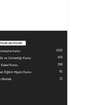
PÜLER KATEGORİ
1032
i konuşma kursu
976
lik ve Uzmanlığı Kursu
358
 Kabul Kursu
81
an Eğitim Hijyen Kursu
11
e Meslek