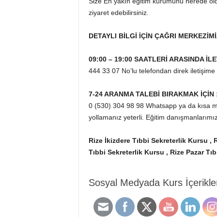
Size En yakın eğitim kurumunu nerede o
ziyaret edebilirsiniz.
DETAYLI BİLGİ İÇİN ÇAĞRI MERKEZİMİ
09:00 – 19:00 SAATLERİ ARASINDA İLE
444 33 07 No’lu telefondan direk iletişime 
7-24 ARANMA TALEBİ BIRAKMAK İÇİN 
0 (530) 304 98 98 Whatsapp ya da kısa me
yollamanız yeterli. Eğitim danışmanlarımı
Rize İkizdere Tıbbi Sekreterlik Kursu , 
Tıbbi Sekreterlik Kursu , Rize Pazar Tı
Sosyal Medyada Kurs İçerikleri