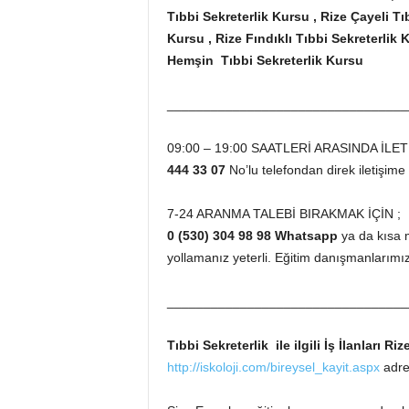
Tıbbi Sekreterlik Kursu , Rize Çayeli Tı
Kursu , Rize Fındıklı Tıbbi Sekreterlik
Hemşin Tıbbi Sekreterlik Kursu
_________________________________
09:00 – 19:00 SAATLERİ ARASINDA İLET
444 33 07
No’lu telefondan direk iletişime 
7-24 ARANMA TALEBİ BIRAKMAK İÇİN ;
0 (530) 304 98 98 Whatsapp
ya da kısa m
yollamanız yeterli. Eğitim danışmanlarımı
_________________________________
Tıbbi Sekreterlik ile ilgili İş İlanları Riz
http://iskoloji.com/bireysel_kayit.aspx
adres