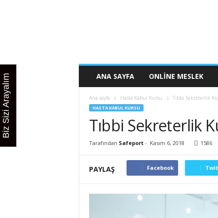
O
n
l
i
n
e
M
ANA SAYFA
ONLINE MESLEK
Biz Sizi Arayalım
e
s
Ana sayfa
Hasta Kabul Kursu
Tıbbi Sekreterlik K
l
HASTA KABUL KURSU
e
Tıbbi Sekreterlik K
k
Tarafından
Safeport
-
Kasım 6, 2018
1586
Facebook
Twit
PAYLAŞ