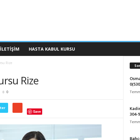
İLETIŞIM
HASTA KABUL KURSU
ursu Rize
So
ursu Rize
Osma
0(530
Temmu
0
ter
Kadir
Save
304-
Temmu
Bahçe