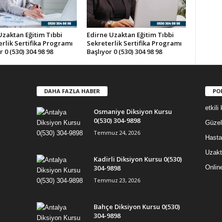
Uzaktan Eğitim Tıbbi
Edirne Uzaktan Eğitim Tıbbi
rlik Sertifika Programı
Sekreterlik Sertifika Programı
r 0 (530) 304 98 98
Başlıyor 0 (530) 304 98 98
DAHA FAZLA HABER
PO
etkil
Osmaniye Diksiyon Kursu
0(530) 304-9898
Güzel
Temmuz 24, 2026
Hasta
Uzakt
Kadirli Diksiyon Kursu 0(530)
304-9898
Onlin
Temmuz 23, 2026
Bahçe Diksiyon Kursu 0(530)
304-9898