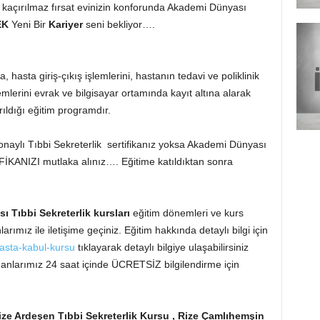
n kaçırılmaz fırsat evinizin konforunda Akademi Dünyası
EK
Yeni Bir
Kariyer
seni bekliyor….
 hasta giriş-çıkış işlemlerini, hastanın tedavi ve poliklinik
lerini evrak ve bilgisayar ortamında kayıt altına alarak
rıldığı eğitim programdır.
onaylı Tıbbi Sekreterlik sertifikanız yoksa Akademi Dünyası
İKANIZI mutlaka alınız…. Eğitime katıldıktan sonra
ası
Tıbbi Sekreterlik
kursları
eğitim dönemleri ve kurs
arımız ile iletişime geçiniz. Eğitim hakkında detaylı bilgi için
asta-kabul-kursu
tıklayarak detaylı bilgiye ulaşabilirsiniz
anlarımız 24 saat içinde ÜCRETSİZ bilgilendirme için
Rize Ardeşen Tıbbi Sekreterlik Kursu , Rize Çamlıhemşin