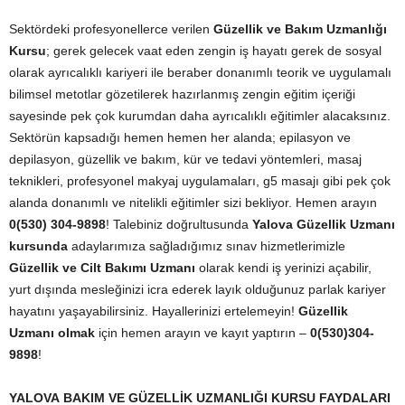
Sektördeki profesyonellerce verilen
Güzellik ve Bakım Uzmanlığı
Kursu
; gerek gelecek vaat eden zengin iş hayatı gerek de sosyal
olarak ayrıcalıklı kariyeri ile beraber donanımlı teorik ve uygulamalı
bilimsel metotlar gözetilerek hazırlanmış zengin eğitim içeriği
sayesinde pek çok kurumdan daha ayrıcalıklı eğitimler alacaksınız.
Sektörün kapsadığı hemen hemen her alanda; epilasyon ve
depilasyon, güzellik ve bakım, kür ve tedavi yöntemleri, masaj
teknikleri, profesyonel makyaj uygulamaları, g5 masajı gibi pek çok
alanda donanımlı ve nitelikli eğitimler sizi bekliyor. Hemen arayın
0(530) 304-9898
! Talebiniz doğrultusunda
Yalova Güzellik Uzmanı
kursunda
adaylarımıza sağladığımız sınav hizmetlerimizle
Güzellik ve Cilt Bakımı Uzmanı
olarak kendi iş yerinizi açabilir,
yurt dışında mesleğinizi icra ederek layık olduğunuz parlak kariyer
hayatını yaşayabilirsiniz. Hayallerinizi ertelemeyin!
Güzellik
Uzmanı olmak
için hemen arayın ve kayıt yaptırın –
0(530)304-
9898
!
YALOVA
BAKIM VE GÜZELLİK UZMANLIĞI KURSU FAYDALARI