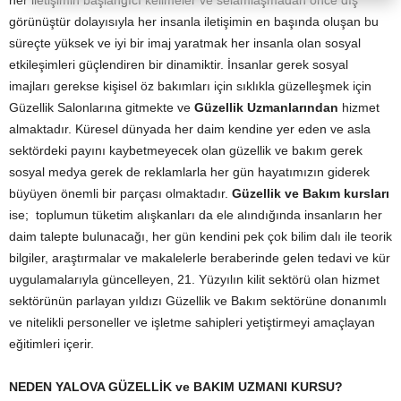
her iletişimin başlangıcı kelimeler ve selamlaşmadan önce dış
görünüştür dolayısıyla her insanla iletişimin en başında oluşan bu
süreçte yüksek ve iyi bir imaj yaratmak her insanla olan sosyal
etkileşimleri güçlendiren bir dinamiktir. İnsanlar gerek sosyal
imajları gerekse kişisel öz bakımları için sıklıkla güzelleşmek için
Güzellik Salonlarına gitmekte ve
Güzellik Uzmanlarından
hizmet
almaktadır. Küresel dünyada her daim kendine yer eden ve asla
sektördeki payını kaybetmeyecek olan güzellik ve bakım gerek
sosyal medya gerek de reklamlarla her gün hayatımızın giderek
büyüyen önemli bir parçası olmaktadır.
Güzellik ve Bakım kursları
ise; toplumun tüketim alışkanları da ele alındığında insanların her
daim talepte bulunacağı, her gün kendini pek çok bilim dalı ile teorik
bilgiler, araştırmalar ve makalelerle beraberinde gelen tedavi ve kür
uygulamalarıyla güncelleyen, 21. Yüzyılın kilit sektörü olan hizmet
sektörünün parlayan yıldızı Güzellik ve Bakım sektörüne donanımlı
ve nitelikli personeller ve işletme sahipleri yetiştirmeyi amaçlayan
eğitimleri içerir.
NEDEN YALOVA GÜZELLİK ve BAKIM UZMANI KURSU?