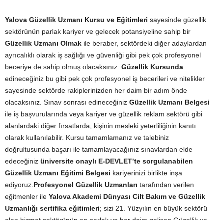
Yalova Güzellik Uzmanı Kursu ve Eğitimleri
sayesinde güzellik
sektörünün parlak kariyer ve gelecek potansiyeline sahip bir
Güzellik Uzmanı Olmak
ile beraber, sektördeki diğer adaylardan
ayrıcalıklı olarak iş sağlığı ve güvenliği gibi pek çok profesyonel
beceriye de sahip olmuş olacaksınız.
Güzellik Kursunda
edineceğiniz bu gibi pek çok profesyonel iş becerileri ve nitelikler
sayesinde sektörde rakiplerinizden her daim bir adım önde
olacaksınız. Sınav sonrası edineceğiniz
Güzellik Uzmanı Belgesi
ile iş başvurularında veya kariyer ve güzellik reklam sektörü gibi
alanlardaki diğer fırsatlarda, kişinin mesleki yeterliliğinin kanıtı
olarak kullanılabilir. Kursu tamamlamanız ve talebiniz
doğrultusunda başarı ile tamamlayacağınız sınavlardan elde
edeceğiniz
üniversite onaylı E-DEVLET’te sorgulanabilen
Güzellik Uzmanı Eğitimi Belgesi
kariyerinizi birlikte inşa
ediyoruz.
Profesyonel Güzellik Uzmanları
tarafından verilen
eğitmenler ile
Yalova Akademi Dünyası Cilt Bakım ve Güzellik
Uzmanlığı sertifika eğitimleri
; sizi 21. Yüzyılın en büyük sektörü