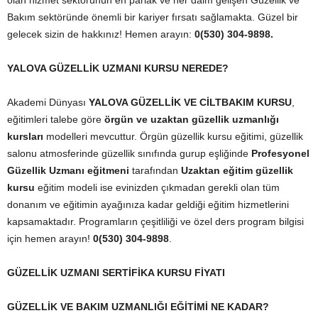
olan hizmet sektörünün en parlak ve her daim gelişen Güzellik ve
Bakım sektöründe önemli bir kariyer fırsatı sağlamakta. Güzel bir
gelecek sizin de hakkınız! Hemen arayın:
0(530) 304-9898.
YALOVA GÜZELLİK UZMANI KURSU NEREDE?
Akademi Dünyası
YALOVA GÜZELLİK VE CİLTBAKIM KURSU
,
eğitimleri talebe göre
örgün ve uzaktan güzellik uzmanlığı
kursları
modelleri mevcuttur. Örgün güzellik kursu eğitimi, güzellik
salonu atmosferinde güzellik sınıfında gurup eşliğinde
Profesyonel
Güzellik Uzmanı eğitmeni
tarafından
Uzaktan eğitim güzellik
kursu
eğitim modeli ise evinizden çıkmadan gerekli olan tüm
donanım ve eğitimin ayağınıza kadar geldiği eğitim hizmetlerini
kapsamaktadır. Programların çeşitliliği ve özel ders program bilgisi
için hemen arayın!
0(530) 304-9898
.
GÜZELLİK UZMANI SERTİFİKA KURSU FİYATI
GÜZELLİK VE BAKIM UZMANLIĞI EĞİTİMİ NE KADAR?