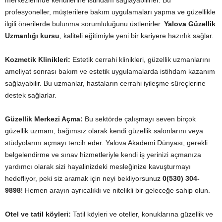
merkezlerinde kendilerine istihdam sağlayabilirler. Bu
profesyoneller, müşterilere bakım uygulamaları yapma ve güzellikle
ilgili önerilerde bulunma sorumluluğunu üstlenirler.
Yalova Güzellik
Uzmanlığı kursu
, kaliteli eğitimiyle yeni bir kariyere hazırlık sağlar.
Kozmetik Klinikleri:
Estetik cerrahi klinikleri, güzellik uzmanlarını
ameliyat sonrası bakım ve estetik uygulamalarda istihdam kazanım
sağlayabilir. Bu uzmanlar, hastaların cerrahi iyileşme süreçlerine
destek sağlarlar.
Güzellik Merkezi Açma:
Bu sektörde çalışmayı seven birçok
güzellik uzmanı, bağımsız olarak kendi güzellik salonlarını veya
stüdyolarını açmayı tercih eder. Yalova Akademi Dünyası, gerekli
belgelendirme ve sınav hizmetleriyle kendi iş yerinizi açmanıza
yardımcı olarak sizi hayalinizdeki mesleğinize kavuşturmayı
hedefliyor, peki siz aramak için neyi bekliyorsunuz
0(530) 304-
9898
! Hemen arayın ayrıcalıklı ve nitelikli bir geleceğe sahip olun.
Otel ve tatil köyleri:
Tatil köyleri ve oteller, konuklarına güzellik ve