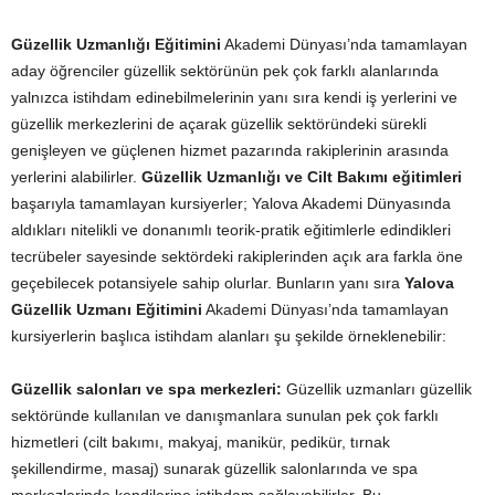
Güzellik Uzmanlığı Eğitimini
Akademi Dünyası’nda tamamlayan
aday öğrenciler güzellik sektörünün pek çok farklı alanlarında
yalnızca istihdam edinebilmelerinin yanı sıra kendi iş yerlerini ve
güzellik merkezlerini de açarak güzellik sektöründeki sürekli
genişleyen ve güçlenen hizmet pazarında rakiplerinin arasında
yerlerini alabilirler.
Güzellik Uzmanlığı ve Cilt Bakımı eğitimleri
başarıyla tamamlayan kursiyerler; Yalova Akademi Dünyasında
aldıkları nitelikli ve donanımlı teorik-pratik eğitimlerle edindikleri
tecrübeler sayesinde sektördeki rakiplerinden açık ara farkla öne
geçebilecek potansiyele sahip olurlar. Bunların yanı sıra
Yalova
Güzellik Uzmanı Eğitimini
Akademi Dünyası’nda tamamlayan
kursiyerlerin başlıca istihdam alanları şu şekilde örneklenebilir:
Güzellik salonları ve spa merkezleri:
Güzellik uzmanları güzellik
sektöründe kullanılan ve danışmanlara sunulan pek çok farklı
hizmetleri (cilt bakımı, makyaj, manikür, pedikür, tırnak
şekillendirme, masaj) sunarak güzellik salonlarında ve spa