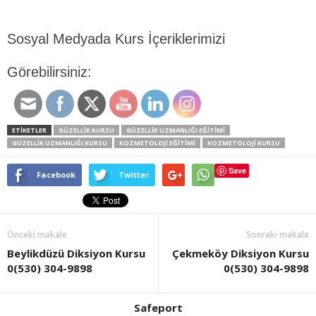
Sosyal Medyada Kurs İçeriklerimizi
Görebilirsiniz:
ETİKETLER
GÜZELLIK KURSU
GÜZELLIK UZMANLIĞI EĞITIMI
GÜZELLIK UZMANLIĞI KURSU
KOZMETOLOJI EĞITIMI
KOZMETOLOJI KURSU
Save
Facebook
Twitter
Önceki makale
Sonraki makale
Beylikdüzü Diksiyon Kursu
Çekmeköy Diksiyon Kursu
0(530) 304-9898
0(530) 304-9898
Safeport