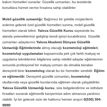
bakım hizmetleri sunarlar. Güzellik uzmanları, bu tesislerde
konuklara hizmet verme fırsatına sahip olabilirler.
Mobil güzellik uzmanlığı:
Bağımsız bir şekilde müşterilerin
evlerine giderek özel güzellik hizmetleri sunma, mobil güzellik
hizmetleri olarak bilinir.
Yalova Güzellik Kursu
sayesinde bu
alanda yeteneklerinizi geliştirip kendi işinizi kurabilirsiniz. Güzellik
uzmanları adaylarının
Yalova Akademi Dünyası Güzellik
Uzmanlığı Eğitimlerinde
almış olacağı
kozmetoloji eğitimleri
,
kozmetoloji uygulamaları
kapsamında pek çok farklı makyaj ve
uygulama tekniklerinin bilgilerine sahip nitelikli adaylar eğitimlerinin
sonunda profesyonel bir makyaj uzmanı da olmakla beraber
deneyimli birer
kozmetolog
olarak bu tür hizmetler verebilir.
Eğitim
ve eğitmenlik:
Deneyimli güzellik uzmanları
, kozmetoloji
okullarında veya güzellik kurslarında eğitmen olarak çalışabilirler.
Yalova Güzellik Uzmanlığı kursu
, size belgelendirme ve istihdam
fırsatları sunarak eğitmenlik kariyerinize adım atmanıza yardımcı
olabilir. İyi bir gelecek sizin de hakkınız hemen arayın
0(530) 304-
9898
!