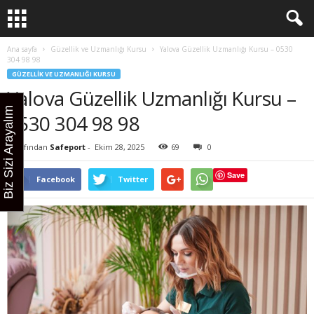
Ana sayfa
Güzellik ve Uzmanlığı Kursu
Yalova Güzellik Uzmanlığı Kursu – 0530
304 98 98
GÜZELLIK VE UZMANLIĞI KURSU
Yalova Güzellik Uzmanlığı Kursu –
Biz Sizi Arayalım
0530 304 98 98
Tarafından
Safeport
-
Ekim 28, 2025
69
0
Save
Facebook
Twitter