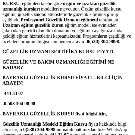
KURSU
, eğitimleri talebe göre
örgün ve uzaktan güzellik
uzmanlığı kursları
modelleri mevcuttur. Örgün güzellik kursu
eğitimi, güzellik salonu atmosferinde güzellik sınıfında gurup
eşliğinde
Profesyonel Güzellik Uzmanı eğitmeni
tarafından
Uzaktan eğitim güzellik kursu
eğitim modeli ise evinizden
çıkmadan gerekli olan tüm donanım ve eğitimin ayağınıza kadar
geldiği eğitim hizmetlerini kapsamaktadır. Programların çeşitliliği ve
özel ders program bilgisi için hemen arayın!
0(530) 304-9898
.
GÜZELLİK UZMANI SERTİFİKA KURSU FİYATI
GÜZELLİK VE BAKIM UZMANLIĞI EĞİTİMİ NE
KADAR?
BAYRAKLI GÜZELLİK KURSU FİYATI – BİLGİ İÇİN
ARAYIN!
-444 33 07
-0 503 304 98 98
BAYRAKLI GÜZELLİK KURSU fiyat bilgisi için
,
Güzellik Uzmanlığı Mesleki Eğitim Kursu
fiyatı hakkında bilgi
almak için
0(530) 304-9898
numaralı hattımızdan bize WhatsApp
üzerinden mesaj atabilir,
444 33 07
numaralı santral hattımız ya da