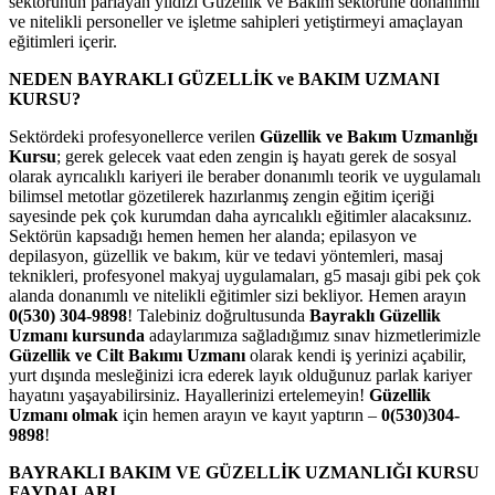
sektörünün parlayan yıldızı Güzellik ve Bakım sektörüne donanımlı
ve nitelikli personeller ve işletme sahipleri yetiştirmeyi amaçlayan
eğitimleri içerir.
NEDEN BAYRAKLI GÜZELLİK ve BAKIM UZMANI
KURSU?
Sektördeki profesyonellerce verilen
Güzellik ve Bakım Uzmanlığı
Kursu
; gerek gelecek vaat eden zengin iş hayatı gerek de sosyal
olarak ayrıcalıklı kariyeri ile beraber donanımlı teorik ve uygulamalı
bilimsel metotlar gözetilerek hazırlanmış zengin eğitim içeriği
sayesinde pek çok kurumdan daha ayrıcalıklı eğitimler alacaksınız.
Sektörün kapsadığı hemen hemen her alanda; epilasyon ve
depilasyon, güzellik ve bakım, kür ve tedavi yöntemleri, masaj
teknikleri, profesyonel makyaj uygulamaları, g5 masajı gibi pek çok
alanda donanımlı ve nitelikli eğitimler sizi bekliyor. Hemen arayın
0(530) 304-9898
! Talebiniz doğrultusunda
Bayraklı Güzellik
Uzmanı kursunda
adaylarımıza sağladığımız sınav hizmetlerimizle
Güzellik ve Cilt Bakımı Uzmanı
olarak kendi iş yerinizi açabilir,
yurt dışında mesleğinizi icra ederek layık olduğunuz parlak kariyer
hayatını yaşayabilirsiniz. Hayallerinizi ertelemeyin!
Güzellik
Uzmanı olmak
için hemen arayın ve kayıt yaptırın –
0(530)304-
9898
!
BAYRAKLI
BAKIM VE GÜZELLİK UZMANLIĞI KURSU
FAYDALARI