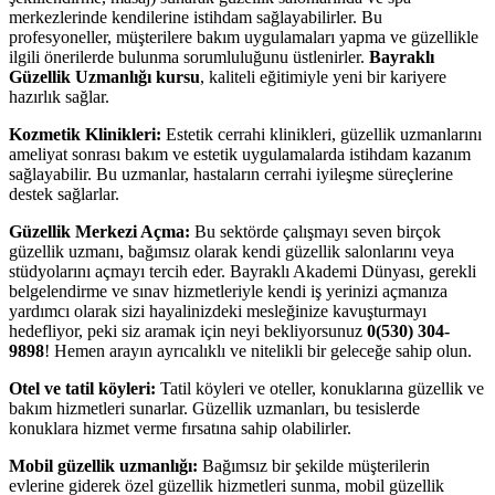
merkezlerinde kendilerine istihdam sağlayabilirler. Bu
profesyoneller, müşterilere bakım uygulamaları yapma ve güzellikle
ilgili önerilerde bulunma sorumluluğunu üstlenirler.
Bayraklı
Güzellik Uzmanlığı kursu
, kaliteli eğitimiyle yeni bir kariyere
hazırlık sağlar.
Kozmetik Klinikleri:
Estetik cerrahi klinikleri, güzellik uzmanlarını
ameliyat sonrası bakım ve estetik uygulamalarda istihdam kazanım
sağlayabilir. Bu uzmanlar, hastaların cerrahi iyileşme süreçlerine
destek sağlarlar.
Güzellik Merkezi Açma:
Bu sektörde çalışmayı seven birçok
güzellik uzmanı, bağımsız olarak kendi güzellik salonlarını veya
stüdyolarını açmayı tercih eder. Bayraklı Akademi Dünyası, gerekli
belgelendirme ve sınav hizmetleriyle kendi iş yerinizi açmanıza
yardımcı olarak sizi hayalinizdeki mesleğinize kavuşturmayı
hedefliyor, peki siz aramak için neyi bekliyorsunuz
0(530) 304-
9898
! Hemen arayın ayrıcalıklı ve nitelikli bir geleceğe sahip olun.
Otel ve tatil köyleri:
Tatil köyleri ve oteller, konuklarına güzellik ve
bakım hizmetleri sunarlar. Güzellik uzmanları, bu tesislerde
konuklara hizmet verme fırsatına sahip olabilirler.
Mobil güzellik uzmanlığı:
Bağımsız bir şekilde müşterilerin
evlerine giderek özel güzellik hizmetleri sunma, mobil güzellik