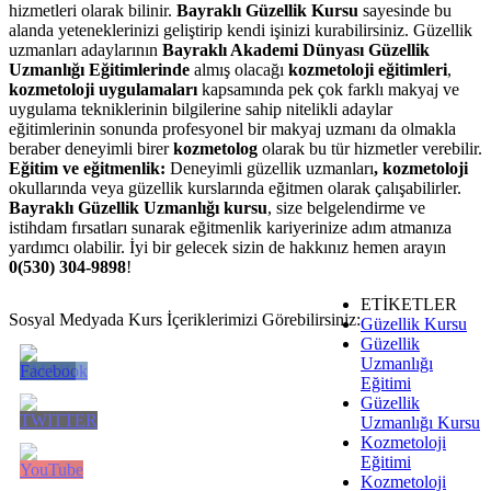
hizmetleri olarak bilinir.
Bayraklı Güzellik Kursu
sayesinde bu
alanda yeteneklerinizi geliştirip kendi işinizi kurabilirsiniz. Güzellik
uzmanları adaylarının
Bayraklı Akademi Dünyası Güzellik
Uzmanlığı Eğitimlerinde
almış olacağı
kozmetoloji eğitimleri
,
kozmetoloji uygulamaları
kapsamında pek çok farklı makyaj ve
uygulama tekniklerinin bilgilerine sahip nitelikli adaylar
eğitimlerinin sonunda profesyonel bir makyaj uzmanı da olmakla
beraber deneyimli birer
kozmetolog
olarak bu tür hizmetler verebilir.
Eğitim ve eğitmenlik:
Deneyimli güzellik uzmanları
, kozmetoloji
okullarında veya güzellik kurslarında eğitmen olarak çalışabilirler.
Bayraklı Güzellik Uzmanlığı kursu
, size belgelendirme ve
istihdam fırsatları sunarak eğitmenlik kariyerinize adım atmanıza
yardımcı olabilir. İyi bir gelecek sizin de hakkınız hemen arayın
0(530) 304-9898
!
ETİKETLER
Sosyal Medyada Kurs İçeriklerimizi Görebilirsiniz:
Güzellik Kursu
Güzellik
Uzmanlığı
Eğitimi
Güzellik
Uzmanlığı Kursu
Kozmetoloji
Eğitimi
Kozmetoloji