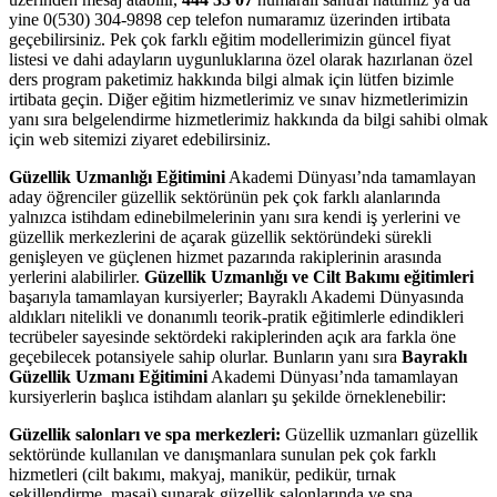
yine 0(530) 304-9898 cep telefon numaramız üzerinden irtibata
geçebilirsiniz. Pek çok farklı eğitim modellerimizin güncel fiyat
listesi ve dahi adayların uygunluklarına özel olarak hazırlanan özel
ders program paketimiz hakkında bilgi almak için lütfen bizimle
irtibata geçin. Diğer eğitim hizmetlerimiz ve sınav hizmetlerimizin
yanı sıra belgelendirme hizmetlerimiz hakkında da bilgi sahibi olmak
için web sitemizi ziyaret edebilirsiniz.
Güzellik Uzmanlığı Eğitimini
Akademi Dünyası’nda tamamlayan
aday öğrenciler güzellik sektörünün pek çok farklı alanlarında
yalnızca istihdam edinebilmelerinin yanı sıra kendi iş yerlerini ve
güzellik merkezlerini de açarak güzellik sektöründeki sürekli
genişleyen ve güçlenen hizmet pazarında rakiplerinin arasında
yerlerini alabilirler.
Güzellik Uzmanlığı ve Cilt Bakımı eğitimleri
başarıyla tamamlayan kursiyerler; Bayraklı Akademi Dünyasında
aldıkları nitelikli ve donanımlı teorik-pratik eğitimlerle edindikleri
tecrübeler sayesinde sektördeki rakiplerinden açık ara farkla öne
geçebilecek potansiyele sahip olurlar. Bunların yanı sıra
Bayraklı
Güzellik Uzmanı Eğitimini
Akademi Dünyası’nda tamamlayan
kursiyerlerin başlıca istihdam alanları şu şekilde örneklenebilir:
Güzellik salonları ve spa merkezleri:
Güzellik uzmanları güzellik
sektöründe kullanılan ve danışmanlara sunulan pek çok farklı
hizmetleri (cilt bakımı, makyaj, manikür, pedikür, tırnak
şekillendirme, masaj) sunarak güzellik salonlarında ve spa