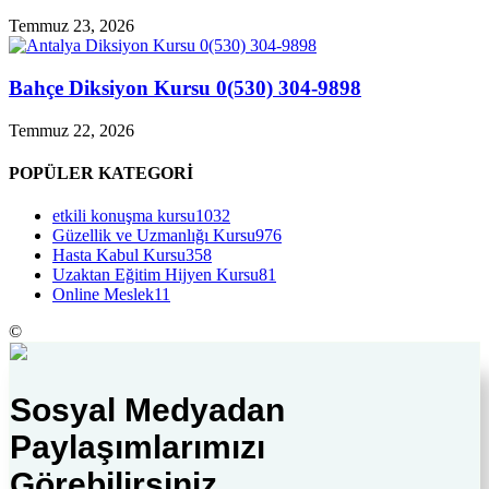
Temmuz 23, 2026
Bahçe Diksiyon Kursu 0(530) 304-9898
Temmuz 22, 2026
POPÜLER KATEGORİ
etkili konuşma kursu
1032
Güzellik ve Uzmanlığı Kursu
976
Hasta Kabul Kursu
358
Uzaktan Eğitim Hijyen Kursu
81
Online Meslek
11
©
Sosyal Medyadan
Paylaşımlarımızı
Görebilirsiniz