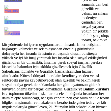
zamanlardan beri
güzellik ve
bakım, insanların
medeniyet
çağından beri
sosyal yaşama
yoğun bir şekilde
bütünleşmiş olup;
tedavi, bakım ve
kür yöntemlerini içeren uygulamalardır. İnsanlarla her iletişimin
başlangıcı kelimeler ve selamlaşmadan önce dış görünüştür
dolayısıyla her insanla iletişimin en başında oluşan bu süreçte
yüksek ve iyi bir imaj yaratmak her insanla olan sosyal etkileşimleri
güçlendiren bir dinamiktir. İnsanlar gerek sosyal imajları gerekse
kişisel öz bakımları için sıklıkla güzelleşmek için Güzellik
Salonlarına gitmekte ve
Güzellik Uzmanlarından
hizmet
almaktadır. Küresel dünyada her daim kendine yer eden ve asla
sektördeki payını kaybetmeyecek olan güzellik ve bakım gerek
sosyal medya gerek de reklamlarla her gün hayatımızın giderek
büyüyen önemli bir parçası olmaktadır.
Güzellik ve Bakım kursları
ise; toplumun tüketim alışkanları da ele alındığında insanların her
daim talepte bulunacağı, her gün kendini pek çok bilim dalı ile teorik
bilgiler, araştırmalar ve makalelerle beraberinde gelen tedavi ve kür
uygulamalarıyla güncelleyen, 21. Yüzyılın kilit sektörü olan hizmet