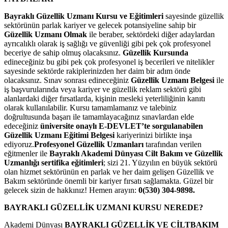
Bayraklı Güzellik Uzmanı Kursu ve Eğitimleri
sayesinde güzellik
sektörünün parlak kariyer ve gelecek potansiyeline sahip bir
Güzellik Uzmanı Olmak
ile beraber, sektördeki diğer adaylardan
ayrıcalıklı olarak iş sağlığı ve güvenliği gibi pek çok profesyonel
beceriye de sahip olmuş olacaksınız.
Güzellik Kursunda
edineceğiniz bu gibi pek çok profesyonel iş becerileri ve nitelikler
sayesinde sektörde rakiplerinizden her daim bir adım önde
olacaksınız. Sınav sonrası edineceğiniz
Güzellik Uzmanı Belgesi
ile
iş başvurularında veya kariyer ve güzellik reklam sektörü gibi
alanlardaki diğer fırsatlarda, kişinin mesleki yeterliliğinin kanıtı
olarak kullanılabilir. Kursu tamamlamanız ve talebiniz
doğrultusunda başarı ile tamamlayacağınız sınavlardan elde
edeceğiniz
üniversite onaylı E-DEVLET’te sorgulanabilen
Güzellik Uzmanı Eğitimi Belgesi
kariyerinizi birlikte inşa
ediyoruz.
Profesyonel Güzellik Uzmanları
tarafından verilen
eğitmenler ile
Bayraklı Akademi Dünyası Cilt Bakım ve Güzellik
Uzmanlığı sertifika eğitimleri
; sizi 21. Yüzyılın en büyük sektörü
olan hizmet sektörünün en parlak ve her daim gelişen Güzellik ve
Bakım sektöründe önemli bir kariyer fırsatı sağlamakta. Güzel bir
gelecek sizin de hakkınız! Hemen arayın:
0(530) 304-9898.
BAYRAKLI GÜZELLİK UZMANI KURSU NEREDE?
Akademi Dünyası
BAYRAKLI GÜZELLİK VE CİLTBAKIM