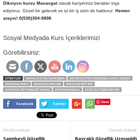
Diksiyon kursu Manavgat
olarak kariyerinizi beraber inşa
ediyoruz. Güzel bir gelecek ve iyi bir iş sizin de hakkınız.
Hemen
arayın! 0(530)304-9898
Sosyal Medyada Kurs İçeriklerimizi
Görebilirsiniz:
ETİKETLER
ANTALYA ETKILI KONUŞMA
ANTALYA ETKILI KONUŞMA KURSU SADECE
DIKSIYON DERSI
DIKSIYON DERSLER
DIKSIYON EĞITIMI
DIKSIYON EĞITMENLIĞI KURSU
DİKSİYON KURSU
ETKILI ILETIŞIM EĞITIMI
Save
Facebook
Twitter
Önceki makale
Sonraki makale
Saimbeyli Güzellik
Bayraklı Güzellik Uzmanlığı