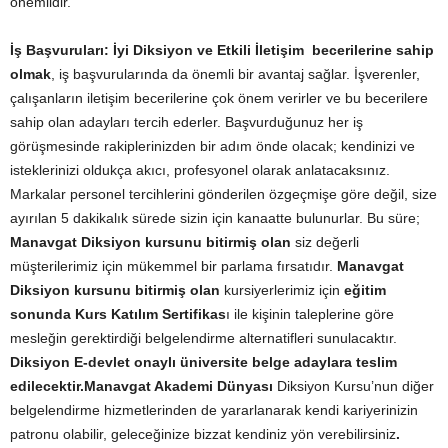
önemlidir.
İş Başvuruları:
İyi Diksiyon ve Etkili İletişim becerilerine sahip
olmak
, iş başvurularında da önemli bir avantaj sağlar. İşverenler,
çalışanların iletişim becerilerine çok önem verirler ve bu becerilere
sahip olan adayları tercih ederler. Başvurduğunuz her iş
görüşmesinde rakiplerinizden bir adım önde olacak; kendinizi ve
isteklerinizi oldukça akıcı, profesyonel olarak anlatacaksınız.
Markalar personel tercihlerini gönderilen özgeçmişe göre değil, size
ayırılan 5 dakikalık sürede sizin için kanaatte bulunurlar. Bu süre;
Manavgat Diksiyon kursunu bitirmiş olan
siz değerli
müşterilerimiz için mükemmel bir parlama fırsatıdır.
Manavgat
Diksiyon kursunu bitirmiş olan
kursiyerlerimiz için
eğitim
sonunda Kurs Katılım Sertifikas
ı ile kişinin taleplerine göre
mesleğin gerektirdiği belgelendirme alternatifleri sunulacaktır.
Diksiyon E-devlet onaylı üniversite belge adaylara teslim
edilecektir.
Manavgat Akademi Dünyası
Diksiyon Kursu’nun diğer
belgelendirme hizmetlerinden de yararlanarak kendi kariyerinizin
patronu olabilir, geleceğinize bizzat kendiniz yön verebilirsiniz
.