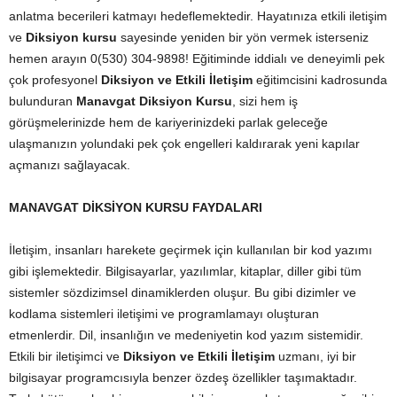
anlatma becerileri katmayı hedeflemektedir. Hayatınıza etkili iletişim
ve
Diksiyon kursu
sayesinde yeniden bir yön vermek isterseniz
hemen arayın 0(530) 304-9898! Eğitiminde iddialı ve deneyimli pek
çok profesyonel
Diksiyon ve Etkili İletişim
eğitimcisini kadrosunda
bulunduran
Manavgat Diksiyon Kursu
, sizi hem iş
görüşmelerinizde hem de kariyerinizdeki parlak geleceğe
ulaşmanızın yolundaki pek çok engelleri kaldırarak yeni kapılar
açmanızı sağlayacak.
MANAVGAT DİKSİYON KURSU FAYDALARI
İletişim, insanları harekete geçirmek için kullanılan bir kod yazımı
gibi işlemektedir. Bilgisayarlar, yazılımlar, kitaplar, diller gibi tüm
sistemler sözdizimsel dinamiklerden oluşur. Bu gibi dizimler ve
kodlama sistemleri iletişimi ve programlamayı oluşturan
etmenlerdir. Dil, insanlığın ve medeniyetin kod yazım sistemidir.
Etkili bir iletişimci ve
Diksiyon ve Etkili İletişim
uzmanı, iyi bir
bilgisayar programcısıyla benzer özdeş özellikler taşımaktadır.