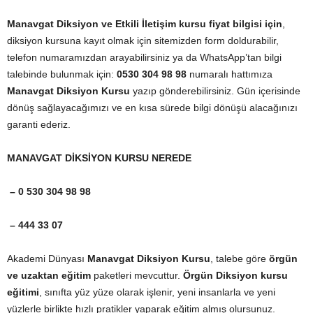
Manavgat Diksiyon ve Etkili İletişim kursu fiyat bilgisi için
,
diksiyon kursuna kayıt olmak için sitemizden form doldurabilir,
telefon numaramızdan arayabilirsiniz ya da WhatsApp’tan bilgi
talebinde bulunmak için:
0530 304 98 98
numaralı hattımıza
Manavgat Diksiyon Kursu
yazıp gönderebilirsiniz. Gün içerisinde
dönüş sağlayacağımızı ve en kısa sürede bilgi dönüşü alacağınızı
garanti ederiz.
MANAVGAT DİKSİYON KURSU NEREDE
– 0 530 304 98 98
– 444 33 07
Akademi Dünyası
Manavgat Diksiyon Kursu
, talebe göre
örgün
ve uzaktan eğitim
paketleri mevcuttur.
Örgün Diksiyon kursu
eğitimi
, sınıfta yüz yüze olarak işlenir, yeni insanlarla ve yeni
yüzlerle birlikte hızlı pratikler yaparak eğitim almış olursunuz.