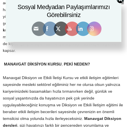
açıklamaktadırlar. Dil, yalnızca öğrenme süreçlerimizde değil sosyal
Sosyal Medyadan Paylaşımlarımızı
hayatımızı şekillendirirken en çok başvurduğumuz aktif iletişim
Görebilirsiniz
yönteminden biridir. İletişim dünyamızı algılamamızı ve çevremizi
şekillendirmemizi, yaratmamızı ve yönetmemizi sağlar.
Diksiyon
kursu
ve
etkili iletişim eğitimi
ise, iletişimin tüm bu potansiyelini
mutlak verimde kullanarak bireyi gerek sosyal ve kültürel gerekse
de kişisel gelişimi açısından ileriye taşımayı hedefleyen eğitimleri
kapsar.
MANAVGAT DİKSİYON KURSU
,
PEKİ
NEDEN?
Manavgat Diksiyon ve Etkili İletişi Kursu ve etkili iletişim eğitimleri
sayesinde mesleki sektörel eğiliminiz her ne olursa olsun yalnızca
kariyerinizdeki basamakları hızla tırmanırken değil, günlük ve
sosyal yaşantınızda da hayatınızın pek çok yerinde
uygulayabileceğiniz konuşma ve Diksiyon ve Etkili İletişim eğitimi ile
beraber etkili iletişim becerileri sayesinde çevrenizin en önemli
temsilcisi olma yolunda hızla ilerleyeceksiniz.
Manavgat Diksiyon
dersleri
, sizi hayatınızı farklı bir pencereden yorumlama ve