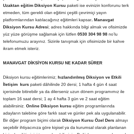
Uzaktan eğitim Diksiyon Kursu
paketi ise evinizin konforunu terk
etmeden, tüm gerekli olan eğitimi çeşitli çevrimiçi yayın
platformlarından katılacağınız eğitimleri kapsar
. Manavgat
Diksiyon Kursu Adresi
; adres hakkında bilgi almak ve ofisimizde
yüz yüze görüşme sağlamak için lütfen
0530 304 98 98
no’lu
telefonumuzu arayınız. Sizinle tanışmak için ofisimizde bir kahve
ikram etmek isteriz.
MANAVGAT DİKSİYON KURSU NE KADAR SÜRER
Diksiyon kursu eğitimlerimiz;
hızlandırılmış Diksiyon ve Etkili
İletişim kurs
paketi dâhilinde 20 dersi; 1 hafta 4 gün 4 saat
içerisinde bitirebilir ya da dilerseniz uzun dönem programımız ile
toplam 16 saat dersi; 1 ay 4 hafta 3 gün ve 2 saat eğitim
alabilirsiniz.
Online Diksiyon kursu
eğitim programlarında
adayların talebine göre farklı saat ve günler pek ala uygulanabilir.
Bir diğer program biçimi olarak
Diksiyon Kursu Özel Ders
almayı
seçebilir ihtiyacınıza göre kişisel ya da kurumsal olarak planlanan