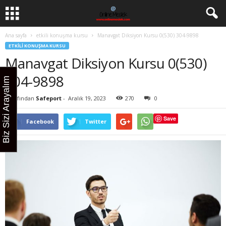
Ana sayfa
etkili konuşma kursu
Manavgat Diksiyon Kursu 0(530) 304-9898
ETKILI KONUŞMA KURSU
Manavgat Diksiyon Kursu 0(530)
304-9898
Biz Sizi Arayalım
Tarafından
Safeport
-
Aralık 19, 2023
270
0
Save
Facebook
Twitter