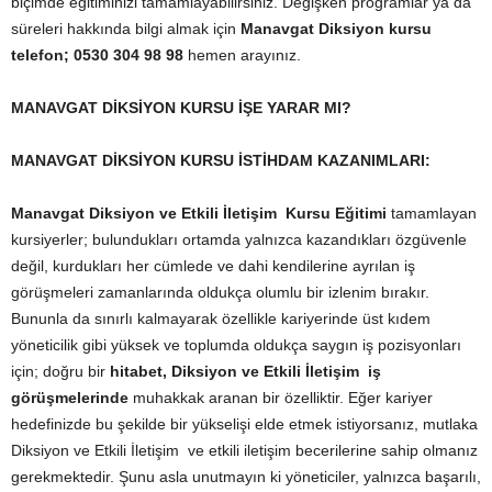
biçimde eğitiminizi tamamlayabilirsiniz. Değişken programlar ya da
süreleri hakkında bilgi almak için
Manavgat Diksiyon kursu
telefon;
0530 304 98 98
hemen arayınız.
MANAVGAT DİKSİYON KURSU İŞE YARAR MI?
MANAVGAT DİKSİYON KURSU İSTİHDAM KAZANIMLARI:
Manavgat Diksiyon ve Etkili İletişim Kursu Eğitimi
tamamlayan
kursiyerler; bulundukları ortamda yalnızca kazandıkları özgüvenle
değil, kurdukları her cümlede ve dahi kendilerine ayrılan iş
görüşmeleri zamanlarında oldukça olumlu bir izlenim bırakır.
Bununla da sınırlı kalmayarak özellikle kariyerinde üst kıdem
yöneticilik gibi yüksek ve toplumda oldukça saygın iş pozisyonları
için; doğru bir
hitabet, Diksiyon ve Etkili İletişim iş
görüşmelerinde
muhakkak aranan bir özelliktir. Eğer kariyer
hedefinizde bu şekilde bir yükselişi elde etmek istiyorsanız, mutlaka
Diksiyon ve Etkili İletişim ve etkili iletişim becerilerine sahip olmanız
gerekmektedir. Şunu asla unutmayın ki yöneticiler, yalnızca başarılı,