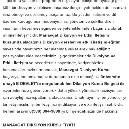
Tıpkı kötü yazılan bir programın bilgisayarı çalıştıramayacağı gibi,
kötü bir diksiyon ve iletişim başarısız iletişim yetenekleri de insanları
ikna etmeyi ve etkilemeyi başaramaz. Bu yüzden iletişim ve dil
üzerine kurduğumuz medeniyetimizi yöneten ve şekillendiren
insanların hepsi mesleğinden ve yeteneklerinden bağımsız olarak
iyi birer iletişimcidir.
Manavgat Diksiyon ve Etkili İletişim
kursunda
alacağınız
Diksiyon dersleri
ve
etkili iletişim eğitimi
sayesinde hayatınızın her alanında yükselerek hak ettiğiniz
pozisyonları elde edeceksiniz. İş görüşmelerinde
Diksiyon ve
Etkili İletişim
ve becerileriniz sayesinde, kariyerinizdeki
basamakları hızla tırmanacak,
Manavgat Diksiyon Kursu
başarıyla tamamlamanız durumunda elde edeceğiniz ü
niversite
onaylı E-DEVLET’te sorgulanabilen Diksiyon Kursu Belgesi
ile
işverenlerinize güven vererek daha yüksek yöneticilik pozisyonları
için adaylığınızı ispatlamış olacaksınız. Unutmayın, iyi bir yönetici iyi
bir iletişimcidir. İyi bir iletişimci iyi diksiyon ve etkili iletişim sahibidir,
hemen arayın
0(530) 304-9898
iyi bir gelecek sizin de hakkınız.
MANAVGAT DİKSİYON KURSU FİYATI