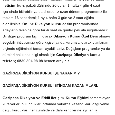
İletişim kurs
paketi dâhilinde 20 dersi; 1 hafta 4 gün 4 saat
içerisinde bitirebilir ya da dilerseniz uzun dönem programımız ile
toplam 16 saat dersi; 1 ay 4 hafta 3 gün ve 2 saat eğitim
alabilirsiniz.
Online Diksiyon kursu
eğitim programlarında
adayların talebine göre farklı saat ve günler pek ala uygulanabilir.
Bir diğer program biçimi olarak
Diksiyon Kursu Özel Ders
almayı
seçebilir ihtiyacınıza göre kişisel ya da kurumsal olarak planlanan
biçimde eğitiminizi tamamlayabilirsiniz. Değişken programlar ya da
süreleri hakkında bilgi almak için
Gazipaşa Diksiyon kursu
telefon;
0530 304 98 98
hemen arayınız.
GAZİPAŞA DİKSİYON KURSU İŞE YARAR MI?
GAZİPAŞA DİKSİYON KURSU İSTİHDAM KAZANIMLARI:
Gazipaşa Diksiyon ve Etkili İletişim Kursu Eğitimi
tamamlayan
kursiyerler; bulundukları ortamda yalnızca kazandıkları özgüvenle
değil, kurdukları her cümlede ve dahi kendilerine ayrılan iş