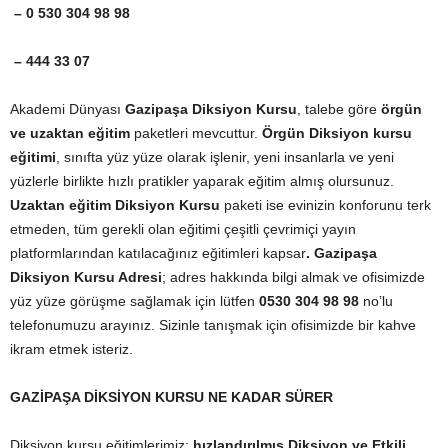
– 0 530 304 98 98
– 444 33 07
Akademi Dünyası
Gazipaşa Diksiyon Kursu
, talebe göre
örgün
ve uzaktan eğitim
paketleri mevcuttur.
Örgün Diksiyon kursu
eğitimi
, sınıfta yüz yüze olarak işlenir, yeni insanlarla ve yeni
yüzlerle birlikte hızlı pratikler yaparak eğitim almış olursunuz.
Uzaktan eğitim Diksiyon Kursu
paketi ise evinizin konforunu terk
etmeden, tüm gerekli olan eğitimi çeşitli çevrimiçi yayın
platformlarından katılacağınız eğitimleri kapsar
. Gazipaşa
Diksiyon Kursu Adresi
; adres hakkında bilgi almak ve ofisimizde
yüz yüze görüşme sağlamak için lütfen
0530 304 98 98
no’lu
telefonumuzu arayınız. Sizinle tanışmak için ofisimizde bir kahve
ikram etmek isteriz.
GAZİPAŞA DİKSİYON KURSU NE KADAR SÜRER
Diksiyon kursu eğitimlerimiz;
hızlandırılmış Diksiyon ve Etkili