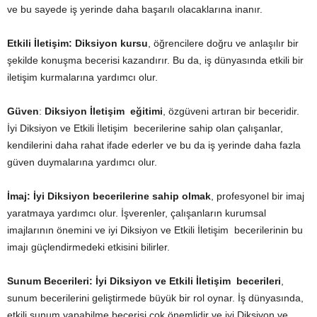
ve bu sayede iş yerinde daha başarılı olacaklarına inanır.
Etkili İletişim:
Diksiyon kursu
, öğrencilere doğru ve anlaşılır bir
şekilde konuşma becerisi kazandırır. Bu da, iş dünyasında etkili bir
iletişim kurmalarına yardımcı olur.
Güven
:
Diksiyon İletişim eğitimi
, özgüveni artıran bir beceridir.
İyi Diksiyon ve Etkili İletişim becerilerine sahip olan çalışanlar,
kendilerini daha rahat ifade ederler ve bu da iş yerinde daha fazla
güven duymalarına yardımcı olur.
İmaj:
İyi
Diksiyon becerilerine sahip olmak
, profesyonel bir imaj
yaratmaya yardımcı olur. İşverenler, çalışanların kurumsal
imajlarının önemini ve iyi Diksiyon ve Etkili İletişim becerilerinin bu
imajı güçlendirmedeki etkisini bilirler.
Sunum Becerileri:
İyi Diksiyon ve Etkili İletişim becerileri
,
sunum becerilerini geliştirmede büyük bir rol oynar. İş dünyasında,
etkili sunum yapabilme becerisi çok önemlidir ve iyi Diksiyon ve