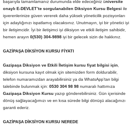
başarıyla tamamlamanız durumunda elde edeceğiniz ü
niversite
onaylı E-DEVLET’te sorgulanabilen Diksiyon Kursu Belgesi
ile
işverenlerinize güven vererek daha yüksek yöneticilik pozisyonları
için adaylığınızı ispatlamış olacaksınız. Unutmayın, iyi bir yönetici iyi
bir iletişimcidir. İyi bir iletişimci iyi diksiyon ve etkili iletişim sahibidir,
hemen arayın
0(530) 304-9898
iyi bir gelecek sizin de hakkınız.
GAZİPAŞA DİKSİYON KURSU FİYATI
Gazipaşa Diksiyon ve Etkili İletişim kursu fiyat bilgisi için
,
diksiyon kursuna kayıt olmak için sitemizden form doldurabilir,
telefon numaramızdan arayabilirsiniz ya da WhatsApp’tan bilgi
talebinde bulunmak için:
0530 304 98 98
numaralı hattımıza
Gazipaşa Diksiyon Kursu
yazıp gönderebilirsiniz. Gün içerisinde
dönüş sağlayacağımızı ve en kısa sürede bilgi dönüşü alacağınızı
garanti ederiz.
GAZİPAŞA DİKSİYON KURSU NEREDE