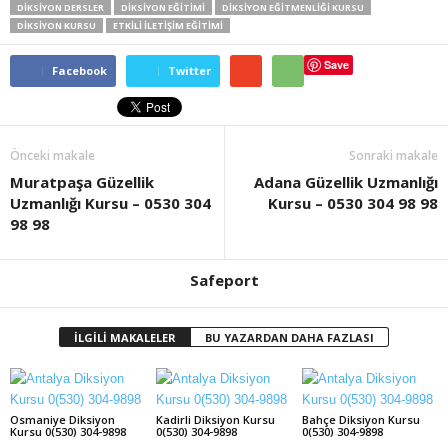
DIKSIYON DERSLER
DIKSIYON EĞITIMI
DIKSIYON EĞITMENLIĞI KURSU
DİKSİYON KURSU
ETKILI ILETIŞIM EĞITIMI
Save
Facebook
Twitter
Önceki makale
Sonraki makale
Muratpaşa Güzellik
Adana Güzellik Uzmanlığı
Uzmanlığı Kursu – 0530 304
Kursu – 0530 304 98 98
98 98
Safeport
İLGİLİ MAKALELER
BU YAZARDAN DAHA FAZLASI
Osmaniye Diksiyon
Kadirli Diksiyon Kursu
Bahçe Diksiyon Kursu
Kursu 0(530) 304-9898
0(530) 304-9898
0(530) 304-9898