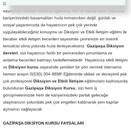
Gazipaşa Diksiyon ve Etkili İletişi Kursu ve etkili iletişim eğitimleri
sayesinde mesleki sektörel eğiliminiz her ne olursa olsun yalnızca
kariyerinizdeki basamakları hızla tırmanırken değil, günlük ve
sosyal yaşantınızda da hayatınızın pek çok yerinde
uygulayabileceğiniz konuşma ve Diksiyon ve Etkili İletişim eğitimi ile
beraber etkili iletişim becerileri sayesinde çevrenizin en önemli
temsilcisi olma yolunda hızla ilerleyeceksiniz.
Gazipaşa Diksiyon
dersleri
, sizi hayatınızı farklı bir pencereden yorumlama ve
anlatma becerileri katmayı hedeflemektedir. Hayatınıza etkili iletişim
ve
Diksiyon kursu
sayesinde yeniden bir yön vermek isterseniz
hemen arayın 0(530) 304-9898! Eğitiminde iddialı ve deneyimli pek
çok profesyonel
Diksiyon ve Etkili İletişim
eğitimcisini kadrosunda
bulunduran
Gazipaşa Diksiyon Kursu
, sizi hem iş
görüşmelerinizde hem de kariyerinizdeki parlak geleceğe
ulaşmanızın yolundaki pek çok engelleri kaldırarak yeni kapılar
açmanızı sağlayacak.
GAZİPAŞA DİKSİYON KURSU FAYDALARI