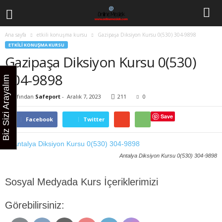
Ana sayfa
etkili konuşma kursu
Gazipaşa Diksiyon Kursu 0(530) 304-9898
ETKILI KONUŞMA KURSU
Gazipaşa Diksiyon Kursu 0(530)
304-9898
Biz Sizi Arayalım
Tarafından
Safeport
-
Aralık 7, 2023
211
0
Save
Facebook
Twitter
Antalya Diksiyon Kursu 0(530) 304-9898
Sosyal Medyada Kurs İçeriklerimizi
Görebilirsiniz: