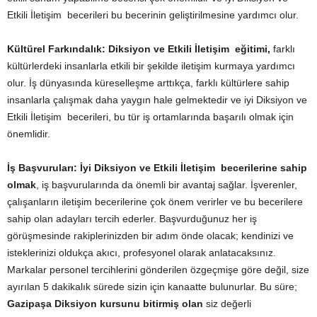
Etkili İletişim becerileri bu becerinin geliştirilmesine yardımcı olur.
Kültürel Farkındalık:
Diksiyon ve Etkili İletişim eğitimi,
farklı
kültürlerdeki insanlarla etkili bir şekilde iletişim kurmaya yardımcı
olur. İş dünyasında küreselleşme arttıkça, farklı kültürlere sahip
insanlarla çalışmak daha yaygın hale gelmektedir ve iyi Diksiyon ve
Etkili İletişim becerileri, bu tür iş ortamlarında başarılı olmak için
önemlidir.
İş Başvuruları:
İyi Diksiyon ve Etkili İletişim becerilerine sahip
olmak
, iş başvurularında da önemli bir avantaj sağlar. İşverenler,
çalışanların iletişim becerilerine çok önem verirler ve bu becerilere
sahip olan adayları tercih ederler. Başvurduğunuz her iş
görüşmesinde rakiplerinizden bir adım önde olacak; kendinizi ve
isteklerinizi oldukça akıcı, profesyonel olarak anlatacaksınız.
Markalar personel tercihlerini gönderilen özgeçmişe göre değil, size
ayırılan 5 dakikalık sürede sizin için kanaatte bulunurlar. Bu süre;
Gazipaşa Diksiyon kursunu bitirmiş olan
siz değerli