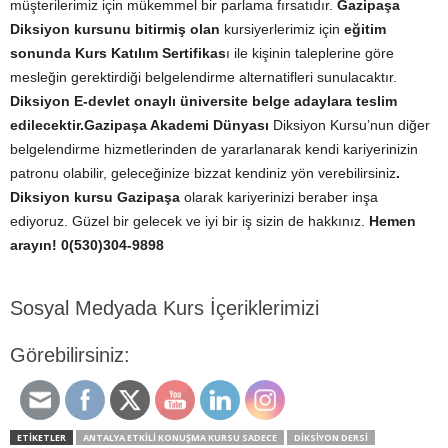
müşterilerimiz için mükemmel bir parlama fırsatıdır.
Gazipaşa
Diksiyon kursunu bitirmiş olan
kursiyerlerimiz için
eğitim
sonunda Kurs Katılım Sertifikas
ı ile kişinin taleplerine göre
mesleğin gerektirdiği belgelendirme alternatifleri sunulacaktır.
Diksiyon E-devlet onaylı üniversite belge adaylara teslim
edilecektir.
Gazipaşa Akademi Dünyası
Diksiyon Kursu’nun diğer
belgelendirme hizmetlerinden de yararlanarak kendi kariyerinizin
patronu olabilir, geleceğinize bizzat kendiniz yön verebilirsiniz
.
Diksiyon kursu Gazipaşa
olarak kariyerinizi beraber inşa
ediyoruz. Güzel bir gelecek ve iyi bir iş sizin de hakkınız.
Hemen
arayın! 0(530)304-9898
Sosyal Medyada Kurs İçeriklerimizi
Görebilirsiniz:
ETİKETLER
ANTALYA ETKILI KONUŞMA KURSU SADECE
DIKSIYON DERSI