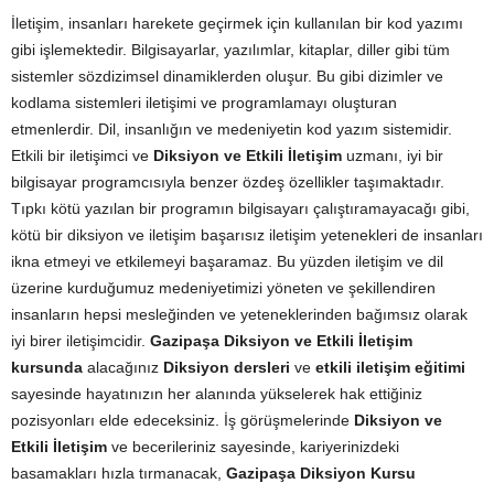
İletişim, insanları harekete geçirmek için kullanılan bir kod yazımı
gibi işlemektedir. Bilgisayarlar, yazılımlar, kitaplar, diller gibi tüm
sistemler sözdizimsel dinamiklerden oluşur. Bu gibi dizimler ve
kodlama sistemleri iletişimi ve programlamayı oluşturan
etmenlerdir. Dil, insanlığın ve medeniyetin kod yazım sistemidir.
Etkili bir iletişimci ve
Diksiyon ve Etkili İletişim
uzmanı, iyi bir
bilgisayar programcısıyla benzer özdeş özellikler taşımaktadır.
Tıpkı kötü yazılan bir programın bilgisayarı çalıştıramayacağı gibi,
kötü bir diksiyon ve iletişim başarısız iletişim yetenekleri de insanları
ikna etmeyi ve etkilemeyi başaramaz. Bu yüzden iletişim ve dil
üzerine kurduğumuz medeniyetimizi yöneten ve şekillendiren
insanların hepsi mesleğinden ve yeteneklerinden bağımsız olarak
iyi birer iletişimcidir.
Gazipaşa Diksiyon ve Etkili İletişim
kursunda
alacağınız
Diksiyon dersleri
ve
etkili iletişim eğitimi
sayesinde hayatınızın her alanında yükselerek hak ettiğiniz
pozisyonları elde edeceksiniz. İş görüşmelerinde
Diksiyon ve
Etkili İletişim
ve becerileriniz sayesinde, kariyerinizdeki
basamakları hızla tırmanacak,
Gazipaşa Diksiyon Kursu