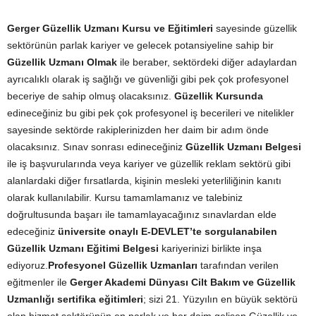
Gerger Güzellik Uzmanı Kursu ve Eğitimleri
sayesinde güzellik
sektörünün parlak kariyer ve gelecek potansiyeline sahip bir
Güzellik Uzmanı Olmak
ile beraber, sektördeki diğer adaylardan
ayrıcalıklı olarak iş sağlığı ve güvenliği gibi pek çok profesyonel
beceriye de sahip olmuş olacaksınız.
Güzellik Kursunda
edineceğiniz bu gibi pek çok profesyonel iş becerileri ve nitelikler
sayesinde sektörde rakiplerinizden her daim bir adım önde
olacaksınız. Sınav sonrası edineceğiniz
Güzellik Uzmanı Belgesi
ile iş başvurularında veya kariyer ve güzellik reklam sektörü gibi
alanlardaki diğer fırsatlarda, kişinin mesleki yeterliliğinin kanıtı
olarak kullanılabilir. Kursu tamamlamanız ve talebiniz
doğrultusunda başarı ile tamamlayacağınız sınavlardan elde
edeceğiniz
üniversite onaylı E-DEVLET’te sorgulanabilen
Güzellik Uzmanı Eğitimi Belgesi
kariyerinizi birlikte inşa
ediyoruz.
Profesyonel Güzellik Uzmanları
tarafından verilen
eğitmenler ile
Gerger Akademi Dünyası Cilt Bakım ve Güzellik
Uzmanlığı sertifika eğitimleri
; sizi 21. Yüzyılın en büyük sektörü