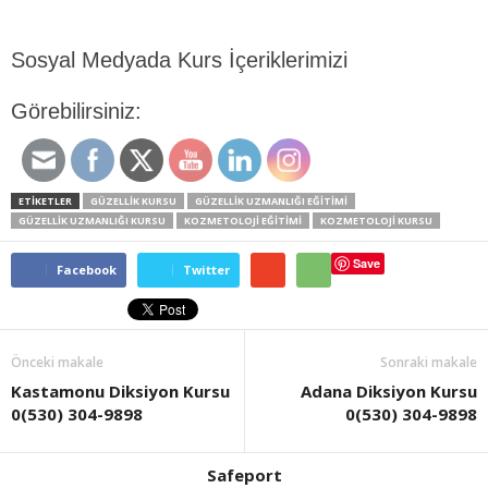
Sosyal Medyada Kurs İçeriklerimizi
Görebilirsiniz:
ETİKETLER
GÜZELLIK KURSU
GÜZELLIK UZMANLIĞI EĞITIMI
GÜZELLIK UZMANLIĞI KURSU
KOZMETOLOJI EĞITIMI
KOZMETOLOJI KURSU
Save
Facebook
Twitter
Önceki makale
Sonraki makale
Kastamonu Diksiyon Kursu
Adana Diksiyon Kursu
0(530) 304-9898
0(530) 304-9898
Safeport