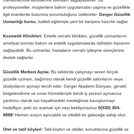
merkezlerinde kendilerine istihdam sağlayabilirler. Bu
profesyoneller, müşterilere bakım uygulamaları yapma ve güzellikle
ilgili önerilerde bulunma sorumluluğunu üstlenirler.
Gerger Güzellik
Uzmanlığı kursu
, kaliteli eğitimiyle yeni bir kariyere hazırlık sağlar.
Kozmetik Klinikleri:
Estetik cerrahi klinikleri, güzellik uzmanlarını
ameliyat sonrası bakım ve estetik uygulamalarda istihdam kazanım
sağlayabilir. Bu uzmanlar, hastaların cerrahi iyileşme süreçlerine
destek sağlarlar.
Güzellik Merkezi Açma:
Bu sektörde çalışmayı seven birçok
güzellik uzmanı, bağımsız olarak kendi güzellik salonlarını veya
stüdyolarını açmayı tercih eder. Gerger Akademi Dünyası, gerekli
belgelendirme ve sınav hizmetleriyle kendi iş yerinizi açmanıza
yardımcı olarak sizi hayalinizdeki mesleğinize kavuşturmayı
hedefliyor, peki siz aramak için neyi bekliyorsunuz
0(530) 304-
9898
! Hemen arayın ayrıcalıklı ve nitelikli bir geleceğe sahip olun.
Otel ve tatil köyleri:
Tatil köyleri ve oteller, konuklarına güzellik ve