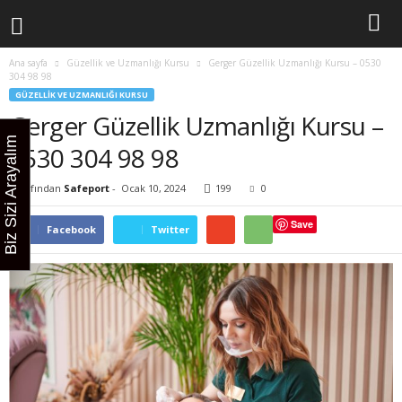
Ana sayfa
Güzellik ve Uzmanlığı Kursu
Gerger Güzellik Uzmanlığı Kursu – 0530
304 98 98
GÜZELLIK VE UZMANLIĞI KURSU
Gerger Güzellik Uzmanlığı Kursu –
Biz Sizi Arayalım
0530 304 98 98
Tarafından
Safeport
-
Ocak 10, 2024
199
0
Save
Facebook
Twitter