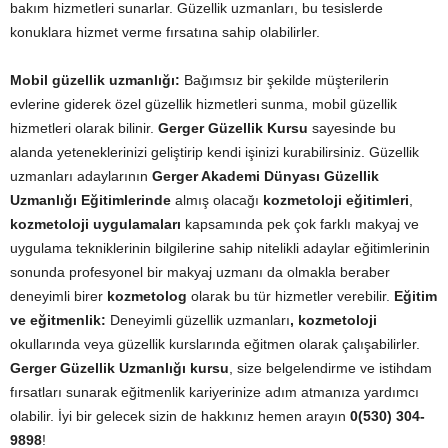
bakım hizmetleri sunarlar. Güzellik uzmanları, bu tesislerde
konuklara hizmet verme fırsatına sahip olabilirler.
Mobil güzellik uzmanlığı:
Bağımsız bir şekilde müşterilerin
evlerine giderek özel güzellik hizmetleri sunma, mobil güzellik
hizmetleri olarak bilinir.
Gerger Güzellik Kursu
sayesinde bu
alanda yeteneklerinizi geliştirip kendi işinizi kurabilirsiniz. Güzellik
uzmanları adaylarının
Gerger Akademi Dünyası Güzellik
Uzmanlığı Eğitimlerinde
almış olacağı
kozmetoloji eğitimleri
,
kozmetoloji uygulamaları
kapsamında pek çok farklı makyaj ve
uygulama tekniklerinin bilgilerine sahip nitelikli adaylar eğitimlerinin
sonunda profesyonel bir makyaj uzmanı da olmakla beraber
deneyimli birer
kozmetolog
olarak bu tür hizmetler verebilir.
Eğitim
ve eğitmenlik:
Deneyimli güzellik uzmanları
, kozmetoloji
okullarında veya güzellik kurslarında eğitmen olarak çalışabilirler.
Gerger Güzellik Uzmanlığı kursu
, size belgelendirme ve istihdam
fırsatları sunarak eğitmenlik kariyerinize adım atmanıza yardımcı
olabilir. İyi bir gelecek sizin de hakkınız hemen arayın
0(530) 304-
9898
!