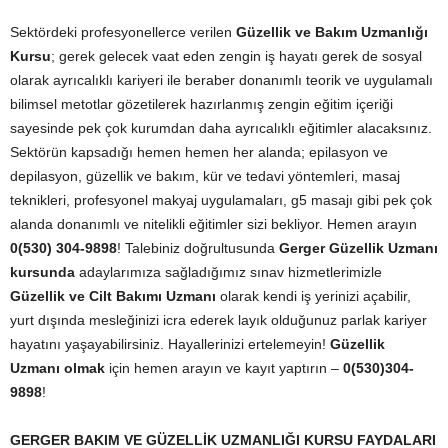
Sektördeki profesyonellerce verilen
Güzellik ve Bakım Uzmanlığı
Kursu
; gerek gelecek vaat eden zengin iş hayatı gerek de sosyal
olarak ayrıcalıklı kariyeri ile beraber donanımlı teorik ve uygulamalı
bilimsel metotlar gözetilerek hazırlanmış zengin eğitim içeriği
sayesinde pek çok kurumdan daha ayrıcalıklı eğitimler alacaksınız.
Sektörün kapsadığı hemen hemen her alanda; epilasyon ve
depilasyon, güzellik ve bakım, kür ve tedavi yöntemleri, masaj
teknikleri, profesyonel makyaj uygulamaları, g5 masajı gibi pek çok
alanda donanımlı ve nitelikli eğitimler sizi bekliyor. Hemen arayın
0(530) 304-9898
! Talebiniz doğrultusunda
Gerger Güzellik Uzmanı
kursunda
adaylarımıza sağladığımız sınav hizmetlerimizle
Güzellik ve Cilt Bakımı Uzmanı
olarak kendi iş yerinizi açabilir,
yurt dışında mesleğinizi icra ederek layık olduğunuz parlak kariyer
hayatını yaşayabilirsiniz. Hayallerinizi ertelemeyin!
Güzellik
Uzmanı olmak
için hemen arayın ve kayıt yaptırın –
0(530)304-
9898
!
GERGER
BAKIM VE GÜZELLİK UZMANLIĞI KURSU FAYDALARI