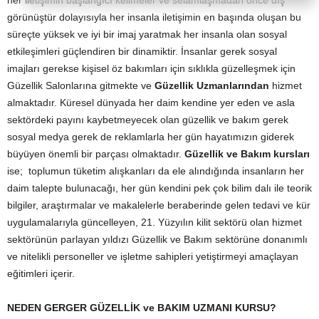
her iletişimin başlangıcı kelimeler ve selamlaşmadan önce dış
görünüştür dolayısıyla her insanla iletişimin en başında oluşan bu
süreçte yüksek ve iyi bir imaj yaratmak her insanla olan sosyal
etkileşimleri güçlendiren bir dinamiktir. İnsanlar gerek sosyal
imajları gerekse kişisel öz bakımları için sıklıkla güzelleşmek için
Güzellik Salonlarına gitmekte ve
Güzellik Uzmanlarından
hizmet
almaktadır. Küresel dünyada her daim kendine yer eden ve asla
sektördeki payını kaybetmeyecek olan güzellik ve bakım gerek
sosyal medya gerek de reklamlarla her gün hayatımızın giderek
büyüyen önemli bir parçası olmaktadır.
Güzellik ve Bakım kursları
ise; toplumun tüketim alışkanları da ele alındığında insanların her
daim talepte bulunacağı, her gün kendini pek çok bilim dalı ile teorik
bilgiler, araştırmalar ve makalelerle beraberinde gelen tedavi ve kür
uygulamalarıyla güncelleyen, 21. Yüzyılın kilit sektörü olan hizmet
sektörünün parlayan yıldızı Güzellik ve Bakım sektörüne donanımlı
ve nitelikli personeller ve işletme sahipleri yetiştirmeyi amaçlayan
eğitimleri içerir.
NEDEN GERGER GÜZELLİK ve BAKIM UZMANI KURSU?