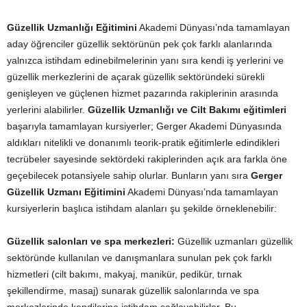
Güzellik Uzmanlığı Eğitimini
Akademi Dünyası’nda tamamlayan
aday öğrenciler güzellik sektörünün pek çok farklı alanlarında
yalnızca istihdam edinebilmelerinin yanı sıra kendi iş yerlerini ve
güzellik merkezlerini de açarak güzellik sektöründeki sürekli
genişleyen ve güçlenen hizmet pazarında rakiplerinin arasında
yerlerini alabilirler.
Güzellik Uzmanlığı ve Cilt Bakımı eğitimleri
başarıyla tamamlayan kursiyerler; Gerger Akademi Dünyasında
aldıkları nitelikli ve donanımlı teorik-pratik eğitimlerle edindikleri
tecrübeler sayesinde sektördeki rakiplerinden açık ara farkla öne
geçebilecek potansiyele sahip olurlar. Bunların yanı sıra
Gerger
Güzellik Uzmanı Eğitimini
Akademi Dünyası’nda tamamlayan
kursiyerlerin başlıca istihdam alanları şu şekilde örneklenebilir:
Güzellik salonları ve spa merkezleri:
Güzellik uzmanları güzellik
sektöründe kullanılan ve danışmanlara sunulan pek çok farklı
hizmetleri (cilt bakımı, makyaj, manikür, pedikür, tırnak
şekillendirme, masaj) sunarak güzellik salonlarında ve spa