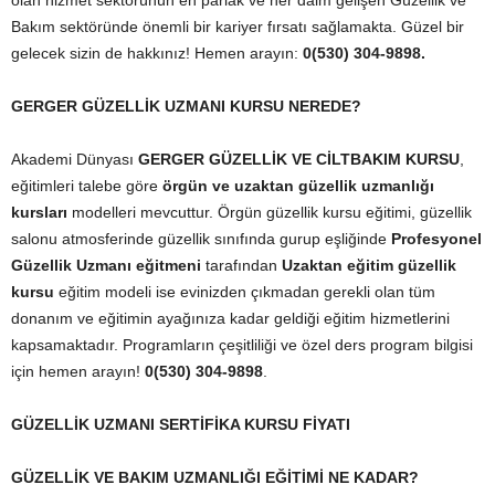
olan hizmet sektörünün en parlak ve her daim gelişen Güzellik ve
Bakım sektöründe önemli bir kariyer fırsatı sağlamakta. Güzel bir
gelecek sizin de hakkınız! Hemen arayın:
0(530) 304-9898.
GERGER GÜZELLİK UZMANI KURSU NEREDE?
Akademi Dünyası
GERGER GÜZELLİK VE CİLTBAKIM KURSU
,
eğitimleri talebe göre
örgün ve uzaktan güzellik uzmanlığı
kursları
modelleri mevcuttur. Örgün güzellik kursu eğitimi, güzellik
salonu atmosferinde güzellik sınıfında gurup eşliğinde
Profesyonel
Güzellik Uzmanı eğitmeni
tarafından
Uzaktan eğitim güzellik
kursu
eğitim modeli ise evinizden çıkmadan gerekli olan tüm
donanım ve eğitimin ayağınıza kadar geldiği eğitim hizmetlerini
kapsamaktadır. Programların çeşitliliği ve özel ders program bilgisi
için hemen arayın!
0(530) 304-9898
.
GÜZELLİK UZMANI SERTİFİKA KURSU FİYATI
GÜZELLİK VE BAKIM UZMANLIĞI EĞİTİMİ NE KADAR?