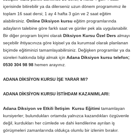
içerisinde bitirebilir ya da dilerseniz uzun dönem programımız ile
toplam 16 saat dersi; 1 ay 4 hafta 3 gün ve 2 saat eğitim
alabilirsiniz.
Online Diksiyon kursu
eğitim programlarında
adayların talebine göre farklı saat ve günler pek ala uygulanabilir.
Bir diğer program biçimi olarak
Diksiyon Kursu Özel Ders
almayı
seçebilir ihtiyacınıza göre kişisel ya da kurumsal olarak planlanan
biçimde eğitiminizi tamamlayabilirsiniz. Değişken programlar ya da
süreleri hakkında bilgi almak için
Adana Diksiyon kursu telefon;
0530 304 98 98
hemen arayınız.
ADANA DİKSİYON KURSU İŞE YARAR MI?
ADANA DİKSİYON KURSU İSTİHDAM KAZANIMLARI:
Adana Diksiyon ve Etkili İletişim Kursu Eğitimi
tamamlayan
kursiyerler; bulundukları ortamda yalnızca kazandıkları özgüvenle
değil, kurdukları her cümlede ve dahi kendilerine ayrılan iş
görüşmeleri zamanlarında oldukça olumlu bir izlenim bırakır.