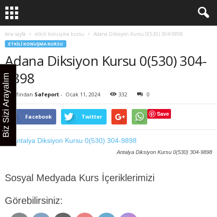
Ana sayfa
etkili konuşma kursu
Adana Diksiyon Kursu 0(530) 304-9898
ETKILI KONUŞMA KURSU
Adana Diksiyon Kursu 0(530) 304-
9898
Biz Sizi Arayalım
Tarafından
Safeport
-
Ocak 11, 2024
332
0
Save
Facebook
Twitter
Antalya Diksiyon Kursu 0(530) 304-9898
Sosyal Medyada Kurs İçeriklerimizi
Görebilirsiniz: