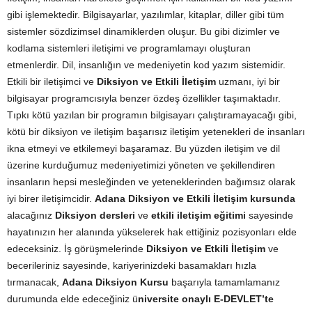
gibi işlemektedir. Bilgisayarlar, yazılımlar, kitaplar, diller gibi tüm
sistemler sözdizimsel dinamiklerden oluşur. Bu gibi dizimler ve
kodlama sistemleri iletişimi ve programlamayı oluşturan
etmenlerdir. Dil, insanlığın ve medeniyetin kod yazım sistemidir.
Etkili bir iletişimci ve
Diksiyon ve Etkili İletişim
uzmanı, iyi bir
bilgisayar programcısıyla benzer özdeş özellikler taşımaktadır.
Tıpkı kötü yazılan bir programın bilgisayarı çalıştıramayacağı gibi,
kötü bir diksiyon ve iletişim başarısız iletişim yetenekleri de insanları
ikna etmeyi ve etkilemeyi başaramaz. Bu yüzden iletişim ve dil
üzerine kurduğumuz medeniyetimizi yöneten ve şekillendiren
insanların hepsi mesleğinden ve yeteneklerinden bağımsız olarak
iyi birer iletişimcidir.
Adana Diksiyon ve Etkili İletişim kursunda
alacağınız
Diksiyon dersleri
ve
etkili iletişim eğitimi
sayesinde
hayatınızın her alanında yükselerek hak ettiğiniz pozisyonları elde
edeceksiniz. İş görüşmelerinde
Diksiyon ve Etkili İletişim
ve
becerileriniz sayesinde, kariyerinizdeki basamakları hızla
tırmanacak,
Adana Diksiyon Kursu
başarıyla tamamlamanız
durumunda elde edeceğiniz ü
niversite onaylı E-DEVLET’te