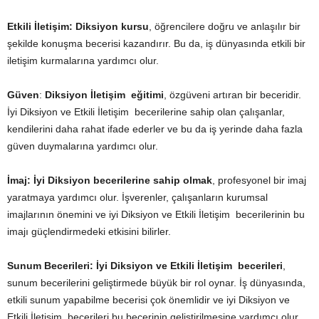
Etkili İletişim:
Diksiyon kursu
, öğrencilere doğru ve anlaşılır bir
şekilde konuşma becerisi kazandırır. Bu da, iş dünyasında etkili bir
iletişim kurmalarına yardımcı olur.
Güven
:
Diksiyon İletişim eğitimi
, özgüveni artıran bir beceridir.
İyi Diksiyon ve Etkili İletişim becerilerine sahip olan çalışanlar,
kendilerini daha rahat ifade ederler ve bu da iş yerinde daha fazla
güven duymalarına yardımcı olur.
İmaj:
İyi
Diksiyon becerilerine sahip olmak
, profesyonel bir imaj
yaratmaya yardımcı olur. İşverenler, çalışanların kurumsal
imajlarının önemini ve iyi Diksiyon ve Etkili İletişim becerilerinin bu
imajı güçlendirmedeki etkisini bilirler.
Sunum Becerileri:
İyi Diksiyon ve Etkili İletişim becerileri
,
sunum becerilerini geliştirmede büyük bir rol oynar. İş dünyasında,
etkili sunum yapabilme becerisi çok önemlidir ve iyi Diksiyon ve
Etkili İletişim becerileri bu becerinin geliştirilmesine yardımcı olur.