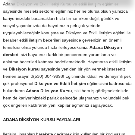
Adana Diksiyon ve Etkili İletişi Kursu ve etkili iletişim eğitimleri
sayesinde mesleki sektörel eğiliminiz her ne olursa olsun yalnızca
kariyerinizdeki basamakları hızla tırmanırken değil, günlük ve
sosyal yaşantınızda da hayatınızın pek çok yerinde
uygulayabileceğiniz konuşma ve Diksiyon ve Etkili İletişim eğitimi ile
beraber etkili iletişim becerileri sayesinde çevrenizin en önemli
temsilcisi olma yolunda hızla ilerleyeceksiniz.
Adana Diksiyon
dersleri
, sizi hayatınızı farklı bir pencereden yorumlama ve
anlatma becerileri katmayı hedeflemektedir. Hayatınıza etkili iletişim
ve
Diksiyon kursu
sayesinde yeniden bir yön vermek isterseniz
hemen arayın 0(530) 304-9898! Eğitiminde iddialı ve deneyimli pek
çok profesyonel
Diksiyon ve Etkili İletişim
eğitimcisini kadrosunda
bulunduran
Adana Diksiyon Kursu
, sizi hem iş görüşmelerinizde
hem de kariyerinizdeki parlak geleceğe ulaşmanızın yolundaki pek
çok engelleri kaldırarak yeni kapılar açmanızı sağlayacak.
ADANA DİKSİYON KURSU FAYDALARI
İletişim, insanları harekete geçirmek için kullanılan bir kod yazımı