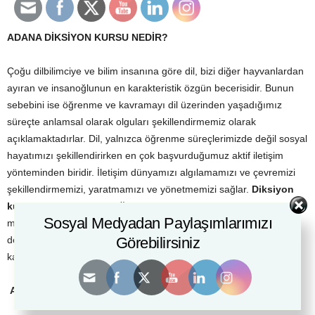
ADANA DİKSİYON KURSU NEDİR?
Çoğu dilbilimciye ve bilim insanına göre dil, bizi diğer hayvanlardan
ayıran ve insanoğlunun en karakteristik özgün becerisidir. Bunun
sebebini ise öğrenme ve kavramayı dil üzerinden yaşadığımız
süreçte anlamsal olarak olguları şekillendirmemiz olarak
açıklamaktadırlar. Dil, yalnızca öğrenme süreçlerimizde değil sosyal
hayatımızı şekillendirirken en çok başvurduğumuz aktif iletişim
yönteminden biridir. İletişim dünyamızı algılamamızı ve çevremizi
şekillendirmemizi, yaratmamızı ve yönetmemizi sağlar.
Diksiyon
kursu
ve
etkili iletişim eğitimi
ise, iletişimin tüm bu potansiyelini
Sosyal Medyadan Paylaşımlarımızı
mutlak verimde kullanarak bireyi gerek sosyal ve kültürel gerekse
de kişisel gelişimi açısından ileriye taşımayı hedefleyen eğitimleri
Görebilirsiniz
kapsar.
ADANA DİKSİYON KURSU
,
PEKİ
NEDEN?