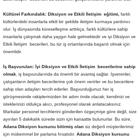
Kültürel Farkındalık:
Diksiyon ve Etkili İletişim eğitimi,
farklı
kültürlerdeki insanlarla etkili bir şekilde iletişim kurmaya yardımcı
olur. İş dünyasında küreselleşme arttıkça, farklı kültürlere sahip
insanlarla çalışmak daha yaygın hale gelmektedir ve iyi Diksiyon ve
Etkili İletişim becerileri, bu tür iş ortamlarında başarılı olmak için
önemlidir.
İş Başvuruları:
İyi Diksiyon ve Etkili İletişim becerilerine sahip
olmak
, iş başvurularında da önemli bir avantaj sağlar. İşverenler,
çalışanların iletişim becerilerine çok önem verirler ve bu becerilere
sahip olan adayları tercih ederler. Başvurduğunuz her iş
görüşmesinde rakiplerinizden bir adım önde olacak; kendinizi ve
isteklerinizi oldukça akıcı, profesyonel olarak anlatacaksınız.
Markalar personel tercihlerini gönderilen özgeçmişe göre değil, size
ayırılan 5 dakikalık sürede sizin için kanaatte bulunurlar. Bu süre;
Adana Diksiyon kursunu bitirmiş olan
siz değerli müşterilerimiz
için mükemmel bir parlama fırsatıdır.
Adana Diksiyon kursunu