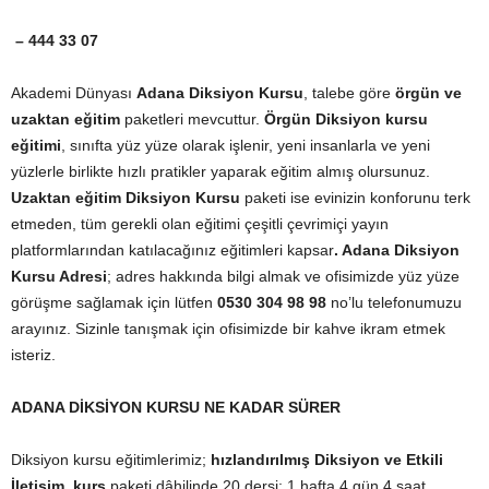
– 444 33 07
Akademi Dünyası
Adana Diksiyon Kursu
, talebe göre
örgün ve
uzaktan eğitim
paketleri mevcuttur.
Örgün Diksiyon kursu
eğitimi
, sınıfta yüz yüze olarak işlenir, yeni insanlarla ve yeni
yüzlerle birlikte hızlı pratikler yaparak eğitim almış olursunuz.
Uzaktan eğitim Diksiyon Kursu
paketi ise evinizin konforunu terk
etmeden, tüm gerekli olan eğitimi çeşitli çevrimiçi yayın
platformlarından katılacağınız eğitimleri kapsar
. Adana Diksiyon
Kursu Adresi
; adres hakkında bilgi almak ve ofisimizde yüz yüze
görüşme sağlamak için lütfen
0530 304 98 98
no’lu telefonumuzu
arayınız. Sizinle tanışmak için ofisimizde bir kahve ikram etmek
isteriz.
ADANA DİKSİYON KURSU NE KADAR SÜRER
Diksiyon kursu eğitimlerimiz;
hızlandırılmış Diksiyon ve Etkili
İletişim kurs
paketi dâhilinde 20 dersi; 1 hafta 4 gün 4 saat