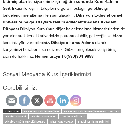
bitirmiş olan
kursiyerlerimiz için
eğitim sonunda Kurs Katılım
Sertifikas
ı ile kişinin taleplerine göre mesleğin gerektirdiği
belgelendirme alternatifleri sunulacaktır.
Diksiyon E-devlet onaylı
üniversite belge adaylara teslim edilecektir.
Adana Akademi
Dünyası
Diksiyon Kursu’nun diğer belgelendirme hizmetlerinden de
yararlanarak kendi kariyerinizin patronu olabilir, geleceğinize bizzat
kendiniz yön verebilirsiniz
. Diksiyon kursu Adana
olarak
kariyerinizi beraber inşa ediyoruz. Güzel bir gelecek ve iyi bir iş
sizin de hakkınız.
Hemen arayın! 0(530)304-9898
Sosyal Medyada Kurs İçeriklerimizi
Görebilirsiniz:
ETİKETLER
ANTALYA ETKILI KONUŞMA
ANTALYA ETKILI KONUŞMA KURSU SADECE
DIKSIYON DERSI
DIKSIYON DERSLER
DIKSIYON EĞITIMI
DIKSIYON EĞITMENLIĞI KURSU
DİKSİYON KURSU
ETKILI ILETIŞIM EĞITIMI