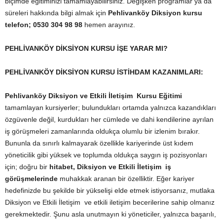
biçimde eğitiminizi tamamlayabilirsiniz. Değişken programlar ya da
süreleri hakkında bilgi almak için
Pehlivanköy Diksiyon kursu
telefon;
0530 304 98 98
hemen arayınız.
PEHLİVANKÖY DİKSİYON KURSU İŞE YARAR MI?
PEHLİVANKÖY DİKSİYON KURSU İSTİHDAM KAZANIMLARI:
Pehlivanköy Diksiyon ve Etkili İletişim Kursu Eğitimi
tamamlayan kursiyerler; bulundukları ortamda yalnızca kazandıkları
özgüvenle değil, kurdukları her cümlede ve dahi kendilerine ayrılan
iş görüşmeleri zamanlarında oldukça olumlu bir izlenim bırakır.
Bununla da sınırlı kalmayarak özellikle kariyerinde üst kıdem
yöneticilik gibi yüksek ve toplumda oldukça saygın iş pozisyonları
için; doğru bir
hitabet, Diksiyon ve Etkili İletişim iş
görüşmelerinde
muhakkak aranan bir özelliktir. Eğer kariyer
hedefinizde bu şekilde bir yükselişi elde etmek istiyorsanız, mutlaka
Diksiyon ve Etkili İletişim ve etkili iletişim becerilerine sahip olmanız
gerekmektedir. Şunu asla unutmayın ki yöneticiler, yalnızca başarılı,