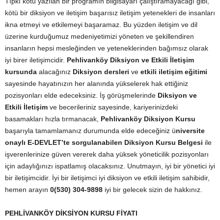
Tıpkı kötü yazılan bir programın bilgisayarı çalıştıramayacağı gibi,
kötü bir diksiyon ve iletişim başarısız iletişim yetenekleri de insanları
ikna etmeyi ve etkilemeyi başaramaz. Bu yüzden iletişim ve dil
üzerine kurduğumuz medeniyetimizi yöneten ve şekillendiren
insanların hepsi mesleğinden ve yeteneklerinden bağımsız olarak
iyi birer iletişimcidir.
Pehlivanköy Diksiyon ve Etkili İletişim
kursunda
alacağınız
Diksiyon dersleri
ve
etkili iletişim eğitimi
sayesinde hayatınızın her alanında yükselerek hak ettiğiniz
pozisyonları elde edeceksiniz. İş görüşmelerinde
Diksiyon ve
Etkili İletişim
ve becerileriniz sayesinde, kariyerinizdeki
basamakları hızla tırmanacak,
Pehlivanköy Diksiyon Kursu
başarıyla tamamlamanız durumunda elde edeceğiniz ü
niversite
onaylı E-DEVLET’te sorgulanabilen Diksiyon Kursu Belgesi
ile
işverenlerinize güven vererek daha yüksek yöneticilik pozisyonları
için adaylığınızı ispatlamış olacaksınız. Unutmayın, iyi bir yönetici iyi
bir iletişimcidir. İyi bir iletişimci iyi diksiyon ve etkili iletişim sahibidir,
hemen arayın
0(530) 304-9898
iyi bir gelecek sizin de hakkınız.
PEHLİVANKÖY DİKSİYON KURSU FİYATI