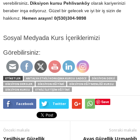
verebilirsiniz
. Diksiyon kursu Pehlivanköy
olarak kariyerinizi
beraber inşa ediyoruz. Güzel bir gelecek ve iyi bir iş sizin de
hakkınız.
Hemen arayın! 0(530)304-9898
Sosyal Medyada Kurs İçeriklerimizi
Görebilirsiniz:
ETİKETLER
ANTALYA ETKILI KONUŞMA KURSU SADECE
DIKSIYON DERSI
DIKSIYON DERSLER
DIKSIYON EĞITIMI
DIKSIYON EĞITMENLIĞI KURSU
DİKSİYON KURSU
ETKILI ILETIŞIM EĞITIMI
Save
Facebook
Twitter
Önceki makale
Sonraki makale
Yeşilhisar Güzellik
Ayaş Güzellik Uzmanlığı