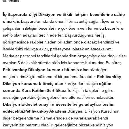
önemlidir.
İş Başvuruları:
İyi Diksiyon ve Etkili İletişim becerilerine sahip
olmak
, iş başvurularında da önemli bir avantaj sağlar. İşverenler,
çalışanların iletişim becerilerine çok önem verirler ve bu becerilere
sahip olan adayları tercih ederler. Başvurduğunuz her iş
görüşmesinde rakiplerinizden bir adım önde olacak; kendinizi ve
isteklerinizi oldukça akıcı, profesyonel olarak anlatacaksınız.
Markalar personel tercihlerini gönderilen özgeçmişe göre değil, size
ayırılan 5 dakikalık sürede sizin için kanaatte bulunurlar. Bu süre;
Pehlivanköy Diksiyon kursunu bitirmiş olan
siz değerli
müşterilerimiz için mükemmel bir parlama fırsatıdır.
Pehlivanköy
Diksiyon kursunu bitirmiş olan
kursiyerlerimiz için
eğitim
sonunda Kurs Katılım Sertifikas
ı ile kişinin taleplerine göre
mesleğin gerektirdiği belgelendirme alternatifleri sunulacaktır.
Diksiyon E-devlet onaylı üniversite belge adaylara teslim
edilecektir.
Pehlivanköy Akademi Dünyası
Diksiyon Kursu’nun
diğer belgelendirme hizmetlerinden de yararlanarak kendi
kariyerinizin patronu olabilir, geleceğinize bizzat kendiniz yön