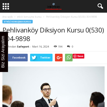
Ana sayfa
etkili konuşma kursu
Pehlivanköy Diksiyon Kursu 0(530) 304-9898
ETKILI KONUŞMA KURSU
Pehlivanköy Diksiyon Kursu 0(530)
304-9898
Biz Sizi Arayalım
Tarafından
Safeport
-
Mart 16, 2024
194
0
Save
Facebook
Twitter