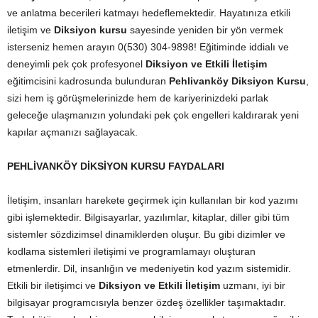
ve anlatma becerileri katmayı hedeflemektedir. Hayatınıza etkili
iletişim ve
Diksiyon kursu
sayesinde yeniden bir yön vermek
isterseniz hemen arayın 0(530) 304-9898! Eğitiminde iddialı ve
deneyimli pek çok profesyonel
Diksiyon ve Etkili İletişim
eğitimcisini kadrosunda bulunduran
Pehlivanköy Diksiyon Kursu
,
sizi hem iş görüşmelerinizde hem de kariyerinizdeki parlak
geleceğe ulaşmanızın yolundaki pek çok engelleri kaldırarak yeni
kapılar açmanızı sağlayacak.
PEHLİVANKÖY DİKSİYON KURSU FAYDALARI
İletişim, insanları harekete geçirmek için kullanılan bir kod yazımı
gibi işlemektedir. Bilgisayarlar, yazılımlar, kitaplar, diller gibi tüm
sistemler sözdizimsel dinamiklerden oluşur. Bu gibi dizimler ve
kodlama sistemleri iletişimi ve programlamayı oluşturan
etmenlerdir. Dil, insanlığın ve medeniyetin kod yazım sistemidir.
Etkili bir iletişimci ve
Diksiyon ve Etkili İletişim
uzmanı, iyi bir
bilgisayar programcısıyla benzer özdeş özellikler taşımaktadır.