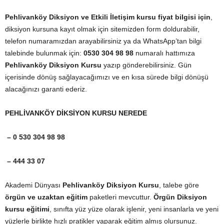
Pehlivanköy Diksiyon ve Etkili İletişim kursu fiyat bilgisi için
,
diksiyon kursuna kayıt olmak için sitemizden form doldurabilir,
telefon numaramızdan arayabilirsiniz ya da WhatsApp’tan bilgi
talebinde bulunmak için:
0530 304 98 98
numaralı hattımıza
Pehlivanköy Diksiyon Kursu
yazıp gönderebilirsiniz. Gün
içerisinde dönüş sağlayacağımızı ve en kısa sürede bilgi dönüşü
alacağınızı garanti ederiz.
PEHLİVANKÖY DİKSİYON KURSU NEREDE
– 0 530 304 98 98
– 444 33 07
Akademi Dünyası
Pehlivanköy Diksiyon Kursu
, talebe göre
örgün ve uzaktan eğitim
paketleri mevcuttur.
Örgün Diksiyon
kursu eğitimi
, sınıfta yüz yüze olarak işlenir, yeni insanlarla ve yeni
yüzlerle birlikte hızlı pratikler yaparak eğitim almış olursunuz.