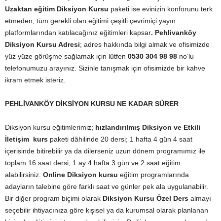
Uzaktan eğitim Diksiyon Kursu
paketi ise evinizin konforunu terk
etmeden, tüm gerekli olan eğitimi çeşitli çevrimiçi yayın
platformlarından katılacağınız eğitimleri kapsar
. Pehlivanköy
Diksiyon Kursu Adresi
; adres hakkında bilgi almak ve ofisimizde
yüz yüze görüşme sağlamak için lütfen
0530 304 98 98
no’lu
telefonumuzu arayınız. Sizinle tanışmak için ofisimizde bir kahve
ikram etmek isteriz.
PEHLİVANKÖY DİKSİYON KURSU NE KADAR SÜRER
Diksiyon kursu eğitimlerimiz;
hızlandırılmış Diksiyon ve Etkili
İletişim kurs
paketi dâhilinde 20 dersi; 1 hafta 4 gün 4 saat
içerisinde bitirebilir ya da dilerseniz uzun dönem programımız ile
toplam 16 saat dersi; 1 ay 4 hafta 3 gün ve 2 saat eğitim
alabilirsiniz.
Online Diksiyon kursu
eğitim programlarında
adayların talebine göre farklı saat ve günler pek ala uygulanabilir.
Bir diğer program biçimi olarak
Diksiyon Kursu Özel Ders
almayı
seçebilir ihtiyacınıza göre kişisel ya da kurumsal olarak planlanan