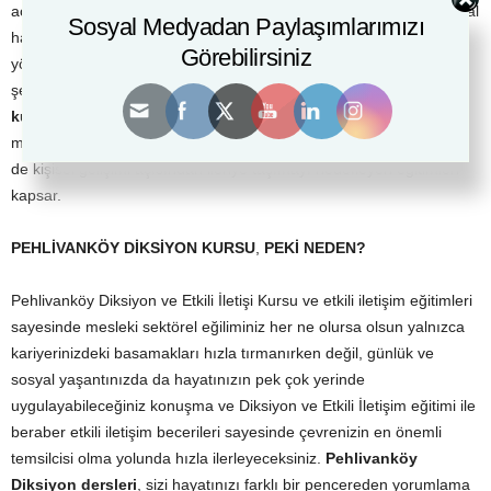
açıklamaktadırlar. Dil, yalnızca öğrenme süreçlerimizde değil sosyal
Sosyal Medyadan Paylaşımlarımızı
hayatımızı şekillendirirken en çok başvurduğumuz aktif iletişim
Görebilirsiniz
yönteminden biridir. İletişim dünyamızı algılamamızı ve çevremizi
şekillendirmemizi, yaratmamızı ve yönetmemizi sağlar.
Diksiyon
kursu
ve
etkili iletişim eğitimi
ise, iletişimin tüm bu potansiyelini
mutlak verimde kullanarak bireyi gerek sosyal ve kültürel gerekse
de kişisel gelişimi açısından ileriye taşımayı hedefleyen eğitimleri
kapsar.
PEHLİVANKÖY DİKSİYON KURSU
,
PEKİ
NEDEN?
Pehlivanköy Diksiyon ve Etkili İletişi Kursu ve etkili iletişim eğitimleri
sayesinde mesleki sektörel eğiliminiz her ne olursa olsun yalnızca
kariyerinizdeki basamakları hızla tırmanırken değil, günlük ve
sosyal yaşantınızda da hayatınızın pek çok yerinde
uygulayabileceğiniz konuşma ve Diksiyon ve Etkili İletişim eğitimi ile
beraber etkili iletişim becerileri sayesinde çevrenizin en önemli
temsilcisi olma yolunda hızla ilerleyeceksiniz.
Pehlivanköy
Diksiyon dersleri
, sizi hayatınızı farklı bir pencereden yorumlama