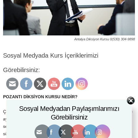
Antalya Diksiyon Kursu 0(530) 304-9898
Sosyal Medyada Kurs İçeriklerimizi
Görebilirsiniz:
POZANTI DİKSİYON KURSU NEDİR?
Sosyal Medyadan Paylaşımlarımızı
Çoğu dilbilimciye ve bilim insanına göre dil, bizi diğer hayvanlardan
Görebilirsiniz
ayıran ve insanoğlunun en karakteristik özgün becerisidir. Bunun
sebebini ise öğrenme ve kavramayı dil üzerinden yaşadığımız
süreçte anlamsal olarak olguları şekillendirmemiz olarak