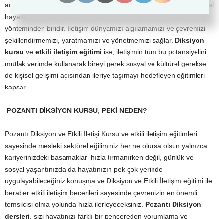
açıklamaktadırlar. Dil, yalnızca öğrenme süreçlerimizde değil sosyal
hayatımızı şekillendirirken en çok başvurduğumuz aktif iletişim
yönteminden biridir. İletişim dünyamızı algılamamızı ve çevremizi
şekillendirmemizi, yaratmamızı ve yönetmemizi sağlar.
Diksiyon
kursu
ve
etkili iletişim eğitimi
ise, iletişimin tüm bu potansiyelini
mutlak verimde kullanarak bireyi gerek sosyal ve kültürel gerekse
de kişisel gelişimi açısından ileriye taşımayı hedefleyen eğitimleri
kapsar.
POZANTI DİKSİYON KURSU
,
PEKİ
NEDEN?
Pozantı Diksiyon ve Etkili İletişi Kursu ve etkili iletişim eğitimleri
sayesinde mesleki sektörel eğiliminiz her ne olursa olsun yalnızca
kariyerinizdeki basamakları hızla tırmanırken değil, günlük ve
sosyal yaşantınızda da hayatınızın pek çok yerinde
uygulayabileceğiniz konuşma ve Diksiyon ve Etkili İletişim eğitimi ile
beraber etkili iletişim becerileri sayesinde çevrenizin en önemli
temsilcisi olma yolunda hızla ilerleyeceksiniz.
Pozantı Diksiyon
dersleri
, sizi hayatınızı farklı bir pencereden yorumlama ve