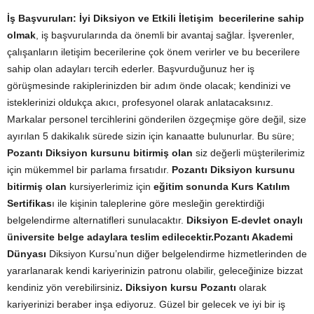
İş Başvuruları:
İyi Diksiyon ve Etkili İletişim becerilerine sahip
olmak
, iş başvurularında da önemli bir avantaj sağlar. İşverenler,
çalışanların iletişim becerilerine çok önem verirler ve bu becerilere
sahip olan adayları tercih ederler. Başvurduğunuz her iş
görüşmesinde rakiplerinizden bir adım önde olacak; kendinizi ve
isteklerinizi oldukça akıcı, profesyonel olarak anlatacaksınız.
Markalar personel tercihlerini gönderilen özgeçmişe göre değil, size
ayırılan 5 dakikalık sürede sizin için kanaatte bulunurlar. Bu süre;
Pozantı Diksiyon kursunu bitirmiş olan
siz değerli müşterilerimiz
için mükemmel bir parlama fırsatıdır.
Pozantı Diksiyon kursunu
bitirmiş olan
kursiyerlerimiz için
eğitim sonunda Kurs Katılım
Sertifikas
ı ile kişinin taleplerine göre mesleğin gerektirdiği
belgelendirme alternatifleri sunulacaktır.
Diksiyon E-devlet onaylı
üniversite belge adaylara teslim edilecektir.
Pozantı Akademi
Dünyası
Diksiyon Kursu’nun diğer belgelendirme hizmetlerinden de
yararlanarak kendi kariyerinizin patronu olabilir, geleceğinize bizzat
kendiniz yön verebilirsiniz
. Diksiyon kursu Pozantı
olarak
kariyerinizi beraber inşa ediyoruz. Güzel bir gelecek ve iyi bir iş