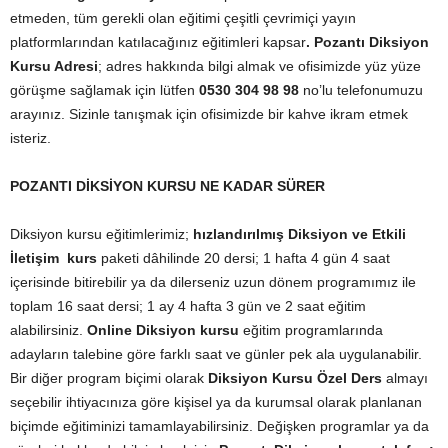
etmeden, tüm gerekli olan eğitimi çeşitli çevrimiçi yayın
platformlarından katılacağınız eğitimleri kapsar
. Pozantı Diksiyon
Kursu Adresi
; adres hakkında bilgi almak ve ofisimizde yüz yüze
görüşme sağlamak için lütfen
0530 304 98 98
no’lu telefonumuzu
arayınız. Sizinle tanışmak için ofisimizde bir kahve ikram etmek
isteriz.
POZANTI DİKSİYON KURSU NE KADAR SÜRER
Diksiyon kursu eğitimlerimiz;
hızlandırılmış Diksiyon ve Etkili
İletişim kurs
paketi dâhilinde 20 dersi; 1 hafta 4 gün 4 saat
içerisinde bitirebilir ya da dilerseniz uzun dönem programımız ile
toplam 16 saat dersi; 1 ay 4 hafta 3 gün ve 2 saat eğitim
alabilirsiniz.
Online Diksiyon kursu
eğitim programlarında
adayların talebine göre farklı saat ve günler pek ala uygulanabilir.
Bir diğer program biçimi olarak
Diksiyon Kursu Özel Ders
almayı
seçebilir ihtiyacınıza göre kişisel ya da kurumsal olarak planlanan
biçimde eğitiminizi tamamlayabilirsiniz. Değişken programlar ya da