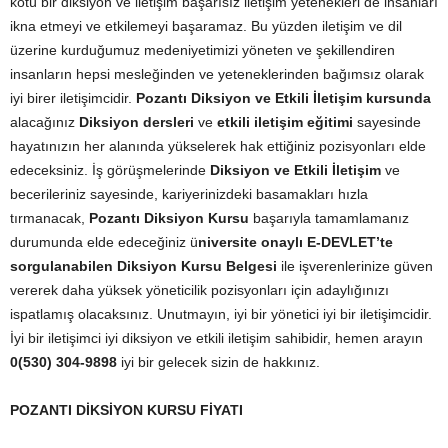
kötü bir diksiyon ve iletişim başarısız iletişim yetenekleri de insanları
ikna etmeyi ve etkilemeyi başaramaz. Bu yüzden iletişim ve dil
üzerine kurduğumuz medeniyetimizi yöneten ve şekillendiren
insanların hepsi mesleğinden ve yeteneklerinden bağımsız olarak
iyi birer iletişimcidir.
Pozantı Diksiyon ve Etkili İletişim kursunda
alacağınız
Diksiyon dersleri
ve
etkili iletişim eğitimi
sayesinde
hayatınızın her alanında yükselerek hak ettiğiniz pozisyonları elde
edeceksiniz. İş görüşmelerinde
Diksiyon ve Etkili İletişim
ve
becerileriniz sayesinde, kariyerinizdeki basamakları hızla
tırmanacak,
Pozantı Diksiyon Kursu
başarıyla tamamlamanız
durumunda elde edeceğiniz ü
niversite onaylı E-DEVLET’te
sorgulanabilen Diksiyon Kursu Belgesi
ile işverenlerinize güven
vererek daha yüksek yöneticilik pozisyonları için adaylığınızı
ispatlamış olacaksınız. Unutmayın, iyi bir yönetici iyi bir iletişimcidir.
İyi bir iletişimci iyi diksiyon ve etkili iletişim sahibidir, hemen arayın
0(530) 304-9898
iyi bir gelecek sizin de hakkınız.
POZANTI DİKSİYON KURSU FİYATI