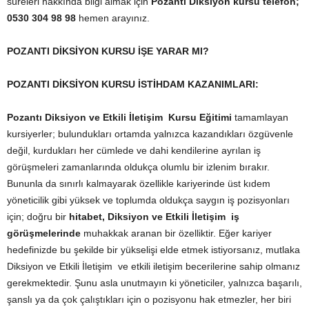
süreleri hakkında bilgi almak için
Pozantı Diksiyon kursu telefon;
0530 304 98 98
hemen arayınız.
POZANTI DİKSİYON KURSU İŞE YARAR MI?
POZANTI DİKSİYON KURSU İSTİHDAM KAZANIMLARI:
Pozantı Diksiyon ve Etkili İletişim Kursu Eğitimi
tamamlayan
kursiyerler; bulundukları ortamda yalnızca kazandıkları özgüvenle
değil, kurdukları her cümlede ve dahi kendilerine ayrılan iş
görüşmeleri zamanlarında oldukça olumlu bir izlenim bırakır.
Bununla da sınırlı kalmayarak özellikle kariyerinde üst kıdem
yöneticilik gibi yüksek ve toplumda oldukça saygın iş pozisyonları
için; doğru bir
hitabet, Diksiyon ve Etkili İletişim iş
görüşmelerinde
muhakkak aranan bir özelliktir. Eğer kariyer
hedefinizde bu şekilde bir yükselişi elde etmek istiyorsanız, mutlaka
Diksiyon ve Etkili İletişim ve etkili iletişim becerilerine sahip olmanız
gerekmektedir. Şunu asla unutmayın ki yöneticiler, yalnızca başarılı,
şanslı ya da çok çalıştıkları için o pozisyonu hak etmezler, her biri