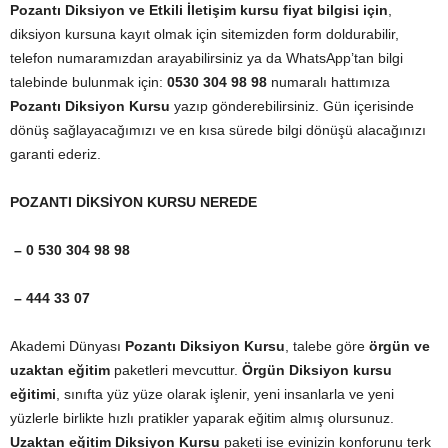
Pozantı Diksiyon ve Etkili İletişim kursu fiyat bilgisi için
,
diksiyon kursuna kayıt olmak için sitemizden form doldurabilir,
telefon numaramızdan arayabilirsiniz ya da WhatsApp’tan bilgi
talebinde bulunmak için:
0530 304 98 98
numaralı hattımıza
Pozantı Diksiyon Kursu
yazıp gönderebilirsiniz. Gün içerisinde
dönüş sağlayacağımızı ve en kısa sürede bilgi dönüşü alacağınızı
garanti ederiz.
POZANTI DİKSİYON KURSU NEREDE
– 0 530 304 98 98
– 444 33 07
Akademi Dünyası
Pozantı Diksiyon Kursu
, talebe göre
örgün ve
uzaktan eğitim
paketleri mevcuttur.
Örgün Diksiyon kursu
eğitimi
, sınıfta yüz yüze olarak işlenir, yeni insanlarla ve yeni
yüzlerle birlikte hızlı pratikler yaparak eğitim almış olursunuz.
Uzaktan eğitim Diksiyon Kursu
paketi ise evinizin konforunu terk