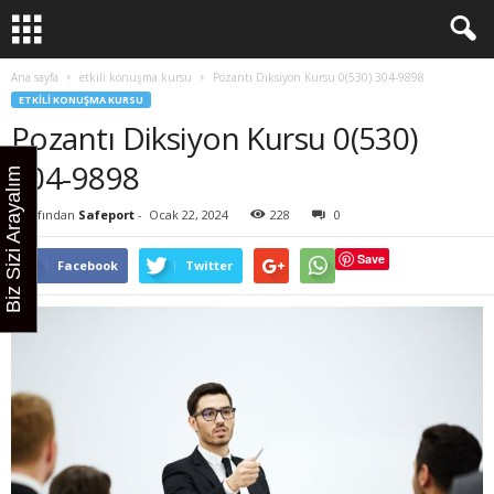
Ana sayfa
etkili konuşma kursu
Pozantı Diksiyon Kursu 0(530) 304-9898
ETKILI KONUŞMA KURSU
Pozantı Diksiyon Kursu 0(530)
304-9898
Biz Sizi Arayalım
Tarafından
Safeport
-
Ocak 22, 2024
228
0
Save
Facebook
Twitter