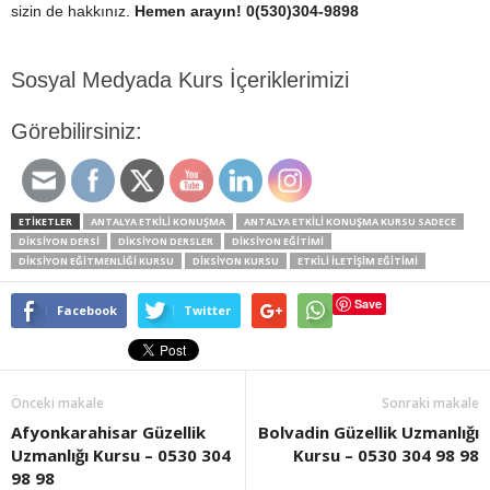
sizin de hakkınız.
Hemen arayın! 0(530)304-9898
Sosyal Medyada Kurs İçeriklerimizi
Görebilirsiniz:
ETİKETLER
ANTALYA ETKILI KONUŞMA
ANTALYA ETKILI KONUŞMA KURSU SADECE
DIKSIYON DERSI
DIKSIYON DERSLER
DIKSIYON EĞITIMI
DIKSIYON EĞITMENLIĞI KURSU
DİKSİYON KURSU
ETKILI ILETIŞIM EĞITIMI
Save
Facebook
Twitter
Önceki makale
Sonraki makale
Afyonkarahisar Güzellik
Bolvadin Güzellik Uzmanlığı
Uzmanlığı Kursu – 0530 304
Kursu – 0530 304 98 98
98 98