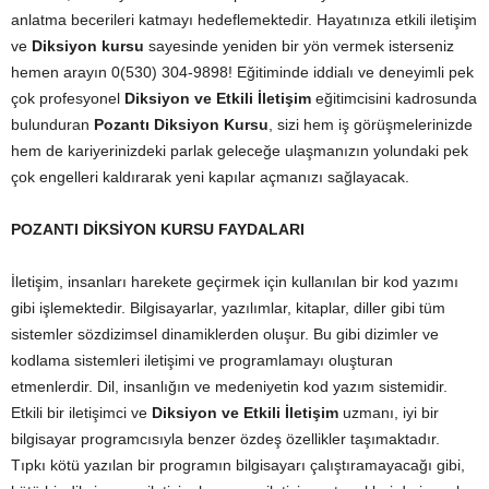
anlatma becerileri katmayı hedeflemektedir. Hayatınıza etkili iletişim
ve
Diksiyon kursu
sayesinde yeniden bir yön vermek isterseniz
hemen arayın 0(530) 304-9898! Eğitiminde iddialı ve deneyimli pek
çok profesyonel
Diksiyon ve Etkili İletişim
eğitimcisini kadrosunda
bulunduran
Pozantı Diksiyon Kursu
, sizi hem iş görüşmelerinizde
hem de kariyerinizdeki parlak geleceğe ulaşmanızın yolundaki pek
çok engelleri kaldırarak yeni kapılar açmanızı sağlayacak.
POZANTI DİKSİYON KURSU FAYDALARI
İletişim, insanları harekete geçirmek için kullanılan bir kod yazımı
gibi işlemektedir. Bilgisayarlar, yazılımlar, kitaplar, diller gibi tüm
sistemler sözdizimsel dinamiklerden oluşur. Bu gibi dizimler ve
kodlama sistemleri iletişimi ve programlamayı oluşturan
etmenlerdir. Dil, insanlığın ve medeniyetin kod yazım sistemidir.
Etkili bir iletişimci ve
Diksiyon ve Etkili İletişim
uzmanı, iyi bir
bilgisayar programcısıyla benzer özdeş özellikler taşımaktadır.
Tıpkı kötü yazılan bir programın bilgisayarı çalıştıramayacağı gibi,