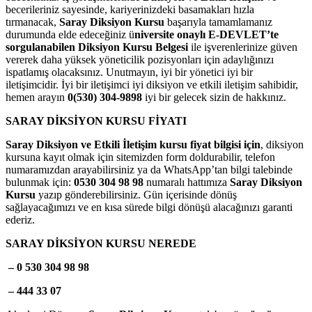
becerileriniz sayesinde, kariyerinizdeki basamakları hızla
tırmanacak,
Saray Diksiyon Kursu
başarıyla tamamlamanız
durumunda elde edeceğiniz ü
niversite onaylı E-DEVLET’te
sorgulanabilen Diksiyon Kursu Belgesi
ile işverenlerinize güven
vererek daha yüksek yöneticilik pozisyonları için adaylığınızı
ispatlamış olacaksınız. Unutmayın, iyi bir yönetici iyi bir
iletişimcidir. İyi bir iletişimci iyi diksiyon ve etkili iletişim sahibidir,
hemen arayın
0(530) 304-9898
iyi bir gelecek sizin de hakkınız.
SARAY DİKSİYON KURSU FİYATI
Saray Diksiyon ve Etkili İletişim kursu fiyat bilgisi için
, diksiyon
kursuna kayıt olmak için sitemizden form doldurabilir, telefon
numaramızdan arayabilirsiniz ya da WhatsApp’tan bilgi talebinde
bulunmak için:
0530 304 98 98
numaralı hattımıza
Saray Diksiyon
Kursu
yazıp gönderebilirsiniz. Gün içerisinde dönüş
sağlayacağımızı ve en kısa sürede bilgi dönüşü alacağınızı garanti
ederiz.
SARAY DİKSİYON KURSU NEREDE
– 0 530 304 98 98
– 444 33 07