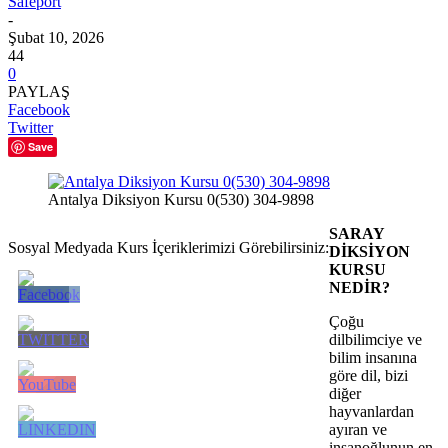
Safeport
-
Şubat 10, 2026
44
0
PAYLAŞ
Facebook
Twitter
Save
Antalya Diksiyon Kursu 0(530) 304-9898
SARAY
Sosyal Medyada Kurs İçeriklerimizi Görebilirsiniz:
DİKSİYON
KURSU
NEDİR?
Çoğu
dilbilimciye ve
bilim insanına
göre dil, bizi
diğer
hayvanlardan
ayıran ve
insanoğlunun en