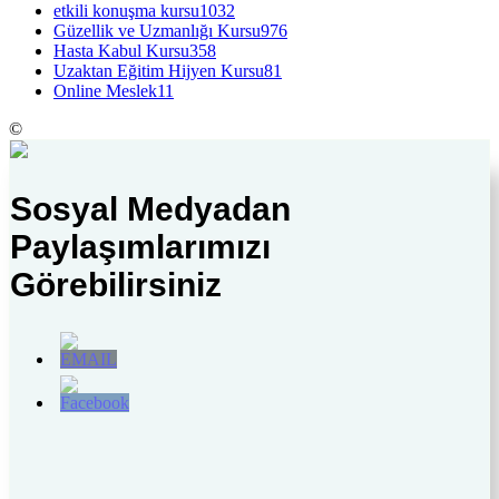
etkili konuşma kursu
1032
Güzellik ve Uzmanlığı Kursu
976
Hasta Kabul Kursu
358
Uzaktan Eğitim Hijyen Kursu
81
Online Meslek
11
©
Sosyal Medyadan
Paylaşımlarımızı
Görebilirsiniz