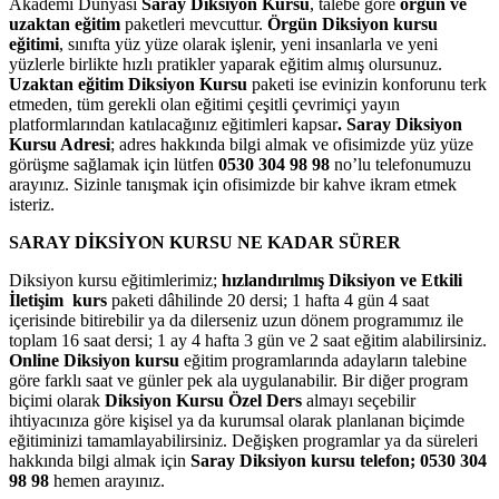
Akademi Dünyası
Saray Diksiyon Kursu
, talebe göre
örgün ve
uzaktan eğitim
paketleri mevcuttur.
Örgün Diksiyon kursu
eğitimi
, sınıfta yüz yüze olarak işlenir, yeni insanlarla ve yeni
yüzlerle birlikte hızlı pratikler yaparak eğitim almış olursunuz.
Uzaktan eğitim Diksiyon Kursu
paketi ise evinizin konforunu terk
etmeden, tüm gerekli olan eğitimi çeşitli çevrimiçi yayın
platformlarından katılacağınız eğitimleri kapsar
. Saray Diksiyon
Kursu Adresi
; adres hakkında bilgi almak ve ofisimizde yüz yüze
görüşme sağlamak için lütfen
0530 304 98 98
no’lu telefonumuzu
arayınız. Sizinle tanışmak için ofisimizde bir kahve ikram etmek
isteriz.
SARAY DİKSİYON KURSU NE KADAR SÜRER
Diksiyon kursu eğitimlerimiz;
hızlandırılmış Diksiyon ve Etkili
İletişim kurs
paketi dâhilinde 20 dersi; 1 hafta 4 gün 4 saat
içerisinde bitirebilir ya da dilerseniz uzun dönem programımız ile
toplam 16 saat dersi; 1 ay 4 hafta 3 gün ve 2 saat eğitim alabilirsiniz.
Online Diksiyon kursu
eğitim programlarında adayların talebine
göre farklı saat ve günler pek ala uygulanabilir. Bir diğer program
biçimi olarak
Diksiyon Kursu Özel Ders
almayı seçebilir
ihtiyacınıza göre kişisel ya da kurumsal olarak planlanan biçimde
eğitiminizi tamamlayabilirsiniz. Değişken programlar ya da süreleri
hakkında bilgi almak için
Saray Diksiyon kursu telefon;
0530 304
98 98
hemen arayınız.