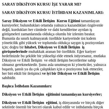
SARAY DİKSİYON KURSU İŞE YARAR MI?
SARAY DİKSİYON KURSU İSTİHDAM KAZANIMLARI:
Saray Diksiyon ve Etkili İletişim Kursu Eğitimi
tamamlayan
kursiyerler; bulundukları ortamda yalnızca kazandıkları özgüvenle
değil, kurdukları her cümlede ve dahi kendilerine ayrılan iş
görüşmeleri zamanlarında oldukça olumlu bir izlenim bırakır.
Bununla da sınırlı kalmayarak özellikle kariyerinde üst kıdem
yöneticilik gibi yüksek ve toplumda oldukça saygın iş pozisyonları
için; doğru bir
hitabet, Diksiyon ve Etkili İletişim iş
görüşmelerinde
muhakkak aranan bir özelliktir. Eğer kariyer
hedefinizde bu şekilde bir yükselişi elde etmek istiyorsanız, mutlaka
Diksiyon ve Etkili İletişim ve etkili iletişim becerilerine sahip
olmanız gerekmektedir. Şunu asla unutmayın ki yöneticiler, yalnızca
başarılı, şanslı ya da çok çalıştıkları için o pozisyonu hak etmezler,
her biri etkili bir iletişimci
ve iyi bir Diksiyon ve Etkili İletişim
sahibidir.
Başlıca İstihdam Kazanımları:
Diksiyon ve Etkili İletişim eğitimini tamamlayan kursiyerler;
Diksiyon ve Etkili İletişim eğitimi
, iş dünyasında ve birçok diğer
sektörde önemli bir beceri olarak kabul edilir ve istihdamda birçok