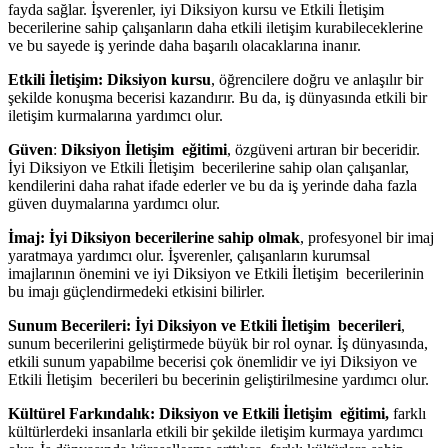
fayda sağlar. İşverenler, iyi Diksiyon kursu ve Etkili İletişim
becerilerine sahip çalışanların daha etkili iletişim kurabileceklerine
ve bu sayede iş yerinde daha başarılı olacaklarına inanır.
Etkili İletişim:
Diksiyon kursu
, öğrencilere doğru ve anlaşılır bir
şekilde konuşma becerisi kazandırır. Bu da, iş dünyasında etkili bir
iletişim kurmalarına yardımcı olur.
Güven
:
Diksiyon İletişim eğitimi
, özgüveni artıran bir beceridir.
İyi Diksiyon ve Etkili İletişim becerilerine sahip olan çalışanlar,
kendilerini daha rahat ifade ederler ve bu da iş yerinde daha fazla
güven duymalarına yardımcı olur.
İmaj:
İyi
Diksiyon becerilerine sahip olmak
, profesyonel bir imaj
yaratmaya yardımcı olur. İşverenler, çalışanların kurumsal
imajlarının önemini ve iyi Diksiyon ve Etkili İletişim becerilerinin
bu imajı güçlendirmedeki etkisini bilirler.
Sunum Becerileri:
İyi Diksiyon ve Etkili İletişim becerileri
,
sunum becerilerini geliştirmede büyük bir rol oynar. İş dünyasında,
etkili sunum yapabilme becerisi çok önemlidir ve iyi Diksiyon ve
Etkili İletişim becerileri bu becerinin geliştirilmesine yardımcı olur.
Kültürel Farkındalık:
Diksiyon ve Etkili İletişim eğitimi,
farklı
kültürlerdeki insanlarla etkili bir şekilde iletişim kurmaya yardımcı