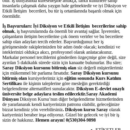
olur. İş dünyasında küreselleşme arttıkça, farklı kültürlere sahip
insanlarla çalışmak daha yaygın hale gelmektedir ve iyi Diksiyon ve
Etkili İletişim becerileri, bu tür iş ortamlarında başarılı olmak için
önemlidir.
İş Başvuruları:
İyi Diksiyon ve Etkili İletişim becerilerine sahip
olmak
, iş başvurularında da önemli bir avantaj sağlar. İşverenler,
çalışanların iletişim becerilerine çok önem verirler ve bu becerilere
sahip olan adayları tercih ederler. Başvurduğunuz her iş
görüşmesinde rakiplerinizden bir adım önde olacak; kendinizi ve
isteklerinizi oldukça akıcı, profesyonel olarak anlatacaksınız.
Markalar personel tercihlerini gönderilen özgeçmişe göre değil, size
ayırılan 5 dakikalık sürede sizin için kanaatte bulunurlar. Bu süre;
Saray Diksiyon kursunu bitirmiş olan
siz değerli müşterilerimiz
için mükemmel bir parlama fırsatıdır.
Saray Diksiyon kursunu
bitirmiş olan
kursiyerlerimiz için
eğitim sonunda Kurs Katılım
Sertifikas
ı ile kişinin taleplerine göre mesleğin gerektirdiği
belgelendirme alternatifleri sunulacaktır.
Diksiyon E-devlet onaylı
üniversite belge adaylara teslim edilecektir.
Saray Akademi
Dünyası
Diksiyon Kursu’nun diğer belgelendirme hizmetlerinden
de yararlanarak kendi kariyerinizin patronu olabilir, geleceğinize
bizzat kendiniz yön verebilirsiniz
. Diksiyon kursu Saray
olarak
kariyerinizi beraber inşa ediyoruz. Güzel bir gelecek ve iyi bir iş
sizin de hakkınız.
Hemen arayın! 0(530)304-9898
ETİKETLER