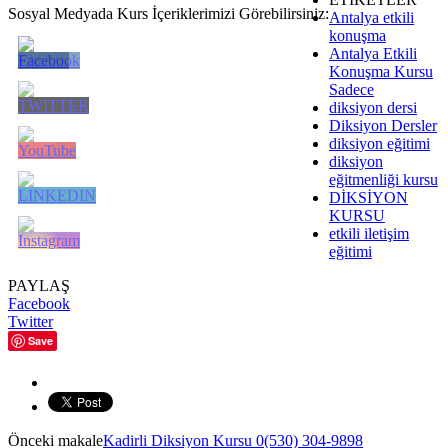
Sosyal Medyada Kurs İçeriklerimizi Görebilirsiniz:
Antalya etkili
konuşma
Antalya Etkili
Konuşma Kursu
Sadece
diksiyon dersi
Diksiyon Dersler
diksiyon eğitimi
diksiyon
eğitmenliği kursu
DİKSİYON
KURSU
etkili iletişim
eğitimi
PAYLAŞ
Facebook
Twitter
Save
Önceki makale
Kadirli Diksiyon Kursu 0(530) 304-9898