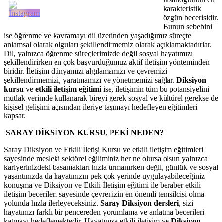
karakteristik
özgün becerisidir.
Bunun sebebini
ise öğrenme ve kavramayı dil üzerinden yaşadığımız süreçte
anlamsal olarak olguları şekillendirmemiz olarak açıklamaktadırlar.
Dil, yalnızca öğrenme süreçlerimizde değil sosyal hayatımızı
şekillendirirken en çok başvurduğumuz aktif iletişim yönteminden
biridir. İletişim dünyamızı algılamamızı ve çevremizi
şekillendirmemizi, yaratmamızı ve yönetmemizi sağlar.
Diksiyon
kursu
ve
etkili iletişim eğitimi
ise, iletişimin tüm bu potansiyelini
mutlak verimde kullanarak bireyi gerek sosyal ve kültürel gerekse de
kişisel gelişimi açısından ileriye taşımayı hedefleyen eğitimleri
kapsar.
SARAY DİKSİYON KURSU
,
PEKİ
NEDEN?
Saray Diksiyon ve Etkili İletişi Kursu ve etkili iletişim eğitimleri
sayesinde mesleki sektörel eğiliminiz her ne olursa olsun yalnızca
kariyerinizdeki basamakları hızla tırmanırken değil, günlük ve sosyal
yaşantınızda da hayatınızın pek çok yerinde uygulayabileceğiniz
konuşma ve Diksiyon ve Etkili İletişim eğitimi ile beraber etkili
iletişim becerileri sayesinde çevrenizin en önemli temsilcisi olma
yolunda hızla ilerleyeceksiniz.
Saray Diksiyon dersleri
, sizi
hayatınızı farklı bir pencereden yorumlama ve anlatma becerileri
katmayı hedeflemektedir. Hayatınıza etkili iletişim ve
Diksiyon