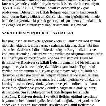
kursu
sayesinde yeniden bir yön vermek isterseniz hemen arayın
0(530) 304-9898! Eğitiminde iddialı ve deneyimli pek çok
profesyonel
Diksiyon ve Etkili İletişim
eğitimcisini kadrosunda
bulunduran
Saray Diksiyon Kursu
, sizi hem iş görüşmelerinizde
hem de kariyerinizdeki parlak geleceğe ulaşmanızın yolundaki pek
çok engelleri kaldırarak yeni kapılar açmanızı sağlayacak.
SARAY DİKSİYON KURSU FAYDALARI
İletişim, insanları harekete geçirmek için kullanılan bir kod yazımı
gibi işlemektedir. Bilgisayarlar, yazılımlar, kitaplar, diller gibi tüm
sistemler sözdizimsel dinamiklerden oluşur. Bu gibi dizimler ve
kodlama sistemleri iletişimi ve programlamayı oluşturan etmenlerdir.
Dil, insanlığın ve medeniyetin kod yazım sistemidir. Etkili bir
iletişimci ve
Diksiyon ve Etkili İletişim
uzmanı, iyi bir bilgisayar
programcısıyla benzer özdeş özellikler taşımaktadır. Tıpkı kötü
yazılan bir programın bilgisayarı çalıştıramayacağı gibi, kötü bir
diksiyon ve iletişim başarısız iletişim yetenekleri de insanları ikna
etmeyi ve etkilemeyi başaramaz. Bu yüzden iletişim ve dil üzerine
kurduğumuz medeniyetimizi yöneten ve şekillendiren insanların
hepsi mesleğinden ve yeteneklerinden bağımsız olarak iyi birer
iletişimcidir.
Saray Diksiyon ve Etkili İletişim kursunda
alacağınız
Diksiyon dersleri
ve
etkili iletişim eğitimi
sayesinde
hayatınızın her alanında yükselerek hak ettiğiniz pozisyonları elde
edeceksiniz. İş görüşmelerinde
Diksiyon ve Etkili İletişim
ve