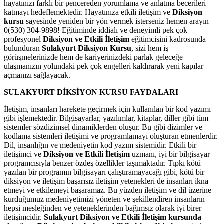
hayatınızı farklı bir pencereden yorumlama ve anlatma becerileri
katmayı hedeflemektedir. Hayatınıza etkili iletişim ve
Diksiyon
kursu
sayesinde yeniden bir yön vermek isterseniz hemen arayın
0(530) 304-9898! Eğitiminde iddialı ve deneyimli pek çok
profesyonel
Diksiyon ve Etkili İletişim
eğitimcisini kadrosunda
bulunduran
Sulakyurt Diksiyon Kursu
, sizi hem iş
görüşmelerinizde hem de kariyerinizdeki parlak geleceğe
ulaşmanızın yolundaki pek çok engelleri kaldırarak yeni kapılar
açmanızı sağlayacak.
SULAKYURT DİKSİYON KURSU FAYDALARI
İletişim, insanları harekete geçirmek için kullanılan bir kod yazımı
gibi işlemektedir. Bilgisayarlar, yazılımlar, kitaplar, diller gibi tüm
sistemler sözdizimsel dinamiklerden oluşur. Bu gibi dizimler ve
kodlama sistemleri iletişimi ve programlamayı oluşturan etmenlerdir.
Dil, insanlığın ve medeniyetin kod yazım sistemidir. Etkili bir
iletişimci ve
Diksiyon ve Etkili İletişim
uzmanı, iyi bir bilgisayar
programcısıyla benzer özdeş özellikler taşımaktadır. Tıpkı kötü
yazılan bir programın bilgisayarı çalıştıramayacağı gibi, kötü bir
diksiyon ve iletişim başarısız iletişim yetenekleri de insanları ikna
etmeyi ve etkilemeyi başaramaz. Bu yüzden iletişim ve dil üzerine
kurduğumuz medeniyetimizi yöneten ve şekillendiren insanların
hepsi mesleğinden ve yeteneklerinden bağımsız olarak iyi birer
iletişimcidir.
Sulakyurt Diksiyon ve Etkili İletişim kursunda