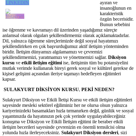
ayıran ve
insanoğlunun en
karakteristik
özgün becerisidir.
Bunun sebebini
ise öğrenme ve kavramayı dil üzerinden yaşadığımız süreçte
anlamsal olarak olguları şekillendirmemiz olarak açıklamaktadırlar.
Dil, yalnızca öğrenme süreçlerimizde değil sosyal hayatımızı
şekillendirirken en çok başvurduğumuz aktif iletişim yönteminden
biridir. İletişim dünyamızı algılamamızı ve çevremizi
şekillendirmemizi, yaratmamızı ve yönetmemizi sağlar.
Diksiyon
kursu
ve
etkili iletişim eğitimi
ise, iletişimin tüm bu potansiyelini
mutlak verimde kullanarak bireyi gerek sosyal ve kültürel gerekse de
kişisel gelişimi açısından ileriye taşımayı hedefleyen eğitimleri
kapsar.
SULAKYURT DİKSİYON KURSU
,
PEKİ
NEDEN?
Sulakyurt Diksiyon ve Etkili İletişi Kursu ve etkili iletişim eğitimleri
sayesinde mesleki sektörel eğiliminiz her ne olursa olsun yalnızca
kariyerinizdeki basamakları hızla tırmanırken değil, günlük ve sosyal
yaşantınızda da hayatınızın pek çok yerinde uygulayabileceğiniz
konuşma ve Diksiyon ve Etkili İletişim eğitimi ile beraber etkili
iletişim becerileri sayesinde çevrenizin en önemli temsilcisi olma
yolunda hızla ilerleyeceksiniz.
Sulakyurt Diksiyon dersleri
, sizi