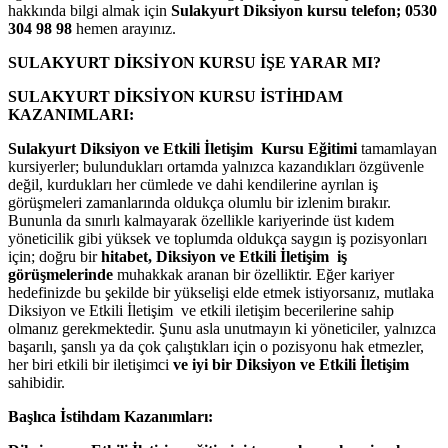
hakkında bilgi almak için
Sulakyurt Diksiyon kursu telefon;
0530
304 98 98
hemen arayınız.
SULAKYURT DİKSİYON KURSU İŞE YARAR MI?
SULAKYURT DİKSİYON KURSU İSTİHDAM
KAZANIMLARI:
Sulakyurt Diksiyon ve Etkili İletişim Kursu Eğitimi
tamamlayan
kursiyerler; bulundukları ortamda yalnızca kazandıkları özgüvenle
değil, kurdukları her cümlede ve dahi kendilerine ayrılan iş
görüşmeleri zamanlarında oldukça olumlu bir izlenim bırakır.
Bununla da sınırlı kalmayarak özellikle kariyerinde üst kıdem
yöneticilik gibi yüksek ve toplumda oldukça saygın iş pozisyonları
için; doğru bir
hitabet, Diksiyon ve Etkili İletişim iş
görüşmelerinde
muhakkak aranan bir özelliktir. Eğer kariyer
hedefinizde bu şekilde bir yükselişi elde etmek istiyorsanız, mutlaka
Diksiyon ve Etkili İletişim ve etkili iletişim becerilerine sahip
olmanız gerekmektedir. Şunu asla unutmayın ki yöneticiler, yalnızca
başarılı, şanslı ya da çok çalıştıkları için o pozisyonu hak etmezler,
her biri etkili bir iletişimci
ve iyi bir Diksiyon ve Etkili İletişim
sahibidir.
Başlıca İstihdam Kazanımları: