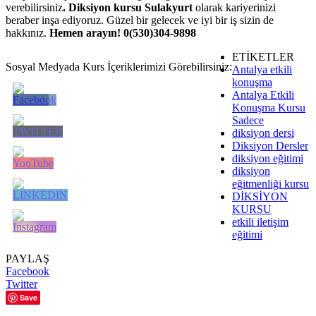
verebilirsiniz
. Diksiyon kursu Sulakyurt
olarak kariyerinizi
beraber inşa ediyoruz. Güzel bir gelecek ve iyi bir iş sizin de
hakkınız.
Hemen arayın! 0(530)304-9898
ETİKETLER
Sosyal Medyada Kurs İçeriklerimizi Görebilirsiniz:
Antalya etkili
konuşma
Antalya Etkili
Konuşma Kursu
Sadece
diksiyon dersi
Diksiyon Dersler
diksiyon eğitimi
diksiyon
eğitmenliği kursu
DİKSİYON
KURSU
etkili iletişim
eğitimi
PAYLAŞ
Facebook
Twitter
Save