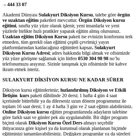
– 444 33 07
Akademi Dünyası
Sulakyurt Diksiyon Kursu
, talebe göre
örgün
ve uzaktan eğitim
paketleri mevcuttur.
Örgün Diksiyon kursu
eğitimi
, sınıfta yüz yüze olarak işlenir, yeni insanlarla ve yeni
yüzlerle birlikte hızlı pratikler yaparak eğitim almış olursunuz.
Uzaktan eğitim Diksiyon Kursu
paketi ise evinizin konforunu terk
etmeden, tüm gerekli olan eğitimi çeşitli çevrimiçi yayın
platformlarından katılacağınız eğitimleri kapsar
. Sulakyurt
Diksiyon Kursu Adresi
; adres hakkında bilgi almak ve ofisimizde
yüz yüze görüşme sağlamak için lütfen
0530 304 98 98
no’lu
telefonumuzu arayınız. Sizinle tanışmak için ofisimizde bir kahve
ikram etmek isteriz.
SULAKYURT DİKSİYON KURSU NE KADAR SÜRER
Diksiyon kursu eğitimlerimiz;
hızlandırılmış Diksiyon ve Etkili
İletişim kurs
paketi dâhilinde 20 dersi; 1 hafta 4 gün 4 saat
içerisinde bitirebilir ya da dilerseniz uzun dönem programımız ile
toplam 16 saat dersi; 1 ay 4 hafta 3 gün ve 2 saat eğitim alabilirsiniz.
Online Diksiyon kursu
eğitim programlarında adayların talebine
göre farklı saat ve günler pek ala uygulanabilir. Bir diğer program
biçimi olarak
Diksiyon Kursu Özel Ders
almayı seçebilir
ihtiyacınıza göre kişisel ya da kurumsal olarak planlanan biçimde
eğitiminizi tamamlayabilirsiniz. Değişken programlar ya da süreleri