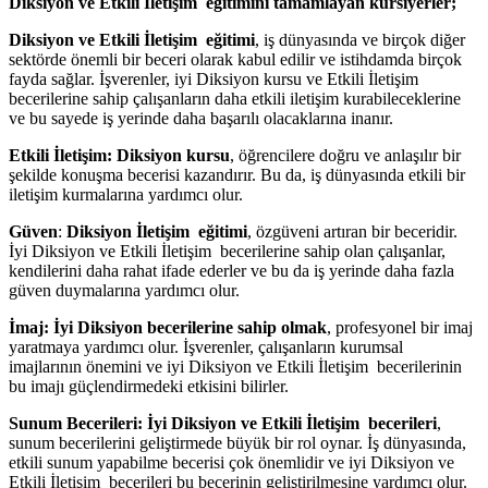
Diksiyon ve Etkili İletişim eğitimini tamamlayan kursiyerler;
Diksiyon ve Etkili İletişim eğitimi
, iş dünyasında ve birçok diğer
sektörde önemli bir beceri olarak kabul edilir ve istihdamda birçok
fayda sağlar. İşverenler, iyi Diksiyon kursu ve Etkili İletişim
becerilerine sahip çalışanların daha etkili iletişim kurabileceklerine
ve bu sayede iş yerinde daha başarılı olacaklarına inanır.
Etkili İletişim:
Diksiyon kursu
, öğrencilere doğru ve anlaşılır bir
şekilde konuşma becerisi kazandırır. Bu da, iş dünyasında etkili bir
iletişim kurmalarına yardımcı olur.
Güven
:
Diksiyon İletişim eğitimi
, özgüveni artıran bir beceridir.
İyi Diksiyon ve Etkili İletişim becerilerine sahip olan çalışanlar,
kendilerini daha rahat ifade ederler ve bu da iş yerinde daha fazla
güven duymalarına yardımcı olur.
İmaj:
İyi
Diksiyon becerilerine sahip olmak
, profesyonel bir imaj
yaratmaya yardımcı olur. İşverenler, çalışanların kurumsal
imajlarının önemini ve iyi Diksiyon ve Etkili İletişim becerilerinin
bu imajı güçlendirmedeki etkisini bilirler.
Sunum Becerileri:
İyi Diksiyon ve Etkili İletişim becerileri
,
sunum becerilerini geliştirmede büyük bir rol oynar. İş dünyasında,
etkili sunum yapabilme becerisi çok önemlidir ve iyi Diksiyon ve
Etkili İletişim becerileri bu becerinin geliştirilmesine yardımcı olur.