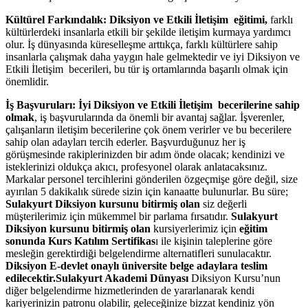
Kültürel Farkındalık:
Diksiyon ve Etkili İletişim eğitimi,
farklı
kültürlerdeki insanlarla etkili bir şekilde iletişim kurmaya yardımcı
olur. İş dünyasında küreselleşme arttıkça, farklı kültürlere sahip
insanlarla çalışmak daha yaygın hale gelmektedir ve iyi Diksiyon ve
Etkili İletişim becerileri, bu tür iş ortamlarında başarılı olmak için
önemlidir.
İş Başvuruları:
İyi Diksiyon ve Etkili İletişim becerilerine sahip
olmak
, iş başvurularında da önemli bir avantaj sağlar. İşverenler,
çalışanların iletişim becerilerine çok önem verirler ve bu becerilere
sahip olan adayları tercih ederler. Başvurduğunuz her iş
görüşmesinde rakiplerinizden bir adım önde olacak; kendinizi ve
isteklerinizi oldukça akıcı, profesyonel olarak anlatacaksınız.
Markalar personel tercihlerini gönderilen özgeçmişe göre değil, size
ayırılan 5 dakikalık sürede sizin için kanaatte bulunurlar. Bu süre;
Sulakyurt Diksiyon kursunu bitirmiş olan
siz değerli
müşterilerimiz için mükemmel bir parlama fırsatıdır.
Sulakyurt
Diksiyon kursunu bitirmiş olan
kursiyerlerimiz için
eğitim
sonunda Kurs Katılım Sertifikas
ı ile kişinin taleplerine göre
mesleğin gerektirdiği belgelendirme alternatifleri sunulacaktır.
Diksiyon E-devlet onaylı üniversite belge adaylara teslim
edilecektir.
Sulakyurt Akademi Dünyası
Diksiyon Kursu’nun
diğer belgelendirme hizmetlerinden de yararlanarak kendi
kariyerinizin patronu olabilir, geleceğinize bizzat kendiniz yön