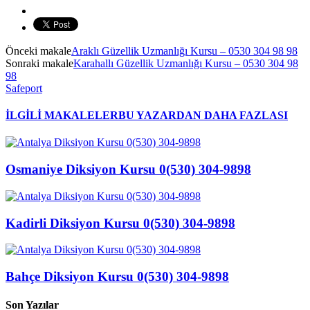
Önceki makale
Araklı Güzellik Uzmanlığı Kursu – 0530 304 98 98
Sonraki makale
Karahallı Güzellik Uzmanlığı Kursu – 0530 304 98
98
Safeport
İLGİLİ MAKALELER
BU YAZARDAN DAHA FAZLASI
Osmaniye Diksiyon Kursu 0(530) 304-9898
Kadirli Diksiyon Kursu 0(530) 304-9898
Bahçe Diksiyon Kursu 0(530) 304-9898
Son Yazılar