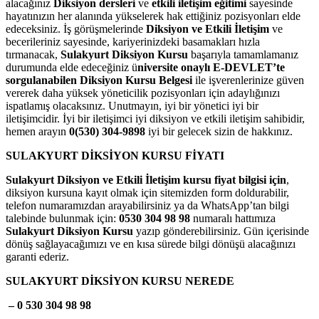
alacağınız
Diksiyon dersleri
ve
etkili iletişim eğitimi
sayesinde
hayatınızın her alanında yükselerek hak ettiğiniz pozisyonları elde
edeceksiniz. İş görüşmelerinde
Diksiyon ve Etkili İletişim
ve
becerileriniz sayesinde, kariyerinizdeki basamakları hızla
tırmanacak,
Sulakyurt Diksiyon Kursu
başarıyla tamamlamanız
durumunda elde edeceğiniz ü
niversite onaylı E-DEVLET’te
sorgulanabilen Diksiyon Kursu Belgesi
ile işverenlerinize güven
vererek daha yüksek yöneticilik pozisyonları için adaylığınızı
ispatlamış olacaksınız. Unutmayın, iyi bir yönetici iyi bir
iletişimcidir. İyi bir iletişimci iyi diksiyon ve etkili iletişim sahibidir,
hemen arayın
0(530) 304-9898
iyi bir gelecek sizin de hakkınız.
SULAKYURT DİKSİYON KURSU FİYATI
Sulakyurt Diksiyon ve Etkili İletişim kursu fiyat bilgisi için
,
diksiyon kursuna kayıt olmak için sitemizden form doldurabilir,
telefon numaramızdan arayabilirsiniz ya da WhatsApp’tan bilgi
talebinde bulunmak için:
0530 304 98 98
numaralı hattımıza
Sulakyurt Diksiyon Kursu
yazıp gönderebilirsiniz. Gün içerisinde
dönüş sağlayacağımızı ve en kısa sürede bilgi dönüşü alacağınızı
garanti ederiz.
SULAKYURT DİKSİYON KURSU NEREDE
– 0 530 304 98 98