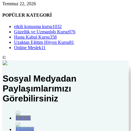
Temmuz 22, 2026
POPÜLER KATEGORİ
etkili konuşma kursu
1032
Güzellik ve Uzmanlığı Kursu
976
Hasta Kabul Kursu
358
Uzaktan Eğitim Hijyen Kursu
81
Online Meslek
11
©
Sosyal Medyadan
Paylaşımlarımızı
Görebilirsiniz